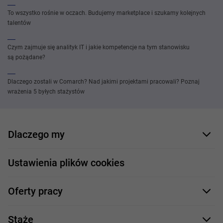
To wszystko rośnie w oczach. Budujemy marketplace i szukamy kolejnych
talentów
Czym zajmuje się analityk IT i jakie kompetencje na tym stanowisku
są pożądane?
Dlaczego zostali w Comarch? Nad jakimi projektami pracowali? Poznaj
wrażenia 5 byłych stażystów
Dlaczego my
Nasi pracownicy
Ustawienia plików cookies
Co oferujemy
Oferty pracy
Nasze projekty
Formularz aplikacyjny
Profile zawodowe
Staże