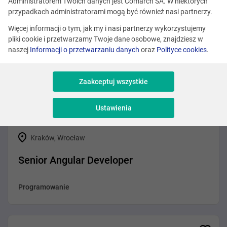
Administratorem Twoich danych jest Comarch SA. W niektórych
przypadkach administratorami mogą być również nasi partnerzy.
Kraków, Warszawa
Więcej informacji o tym, jak my i nasi partnerzy wykorzystujemy
pliki cookie i przetwarzamy Twoje dane osobowe, znajdziesz w
Senior Business Analyst (Fintech / AI-n...
naszej
Informacji o przetwarzaniu danych
oraz
Polityce cookies
.
Analiza
Zaakceptuj wszystkie
Ustawienia
Kraków, Wrocław
Senior Angular Developer
Programowanie