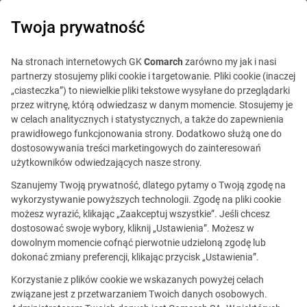
0
Twoja prywatność
Na stronach internetowych GK
Comarch
zarówno my jak i nasi
partnerzy stosujemy pliki cookie i targetowanie. Pliki cookie (inaczej
„ciasteczka”) to niewielkie pliki tekstowe wysyłane do przeglądarki
przez witrynę, którą odwiedzasz w danym momencie. Stosujemy je
w celach analitycznych i statystycznych, a także do zapewnienia
prawidłowego funkcjonowania strony. Dodatkowo służą one do
dostosowywania treści marketingowych do zainteresowań
użytkowników odwiedzających nasze strony.
Szanujemy Twoją prywatność, dlatego pytamy o Twoją zgodę na
wykorzystywanie powyższych technologii. Zgodę na pliki cookie
możesz wyrazić, klikając „Zaakceptuj wszystkie”. Jeśli chcesz
dostosować swoje wybory, kliknij „Ustawienia”. Możesz w
Oferty pracy na poziomie
dowolnym momencie cofnąć pierwotnie udzieloną zgodę lub
senior
dokonać zmiany preferencji, klikając przycisk „Ustawienia”.
Korzystanie z plików cookie we wskazanych powyżej celach
związane jest z przetwarzaniem Twoich danych osobowych.