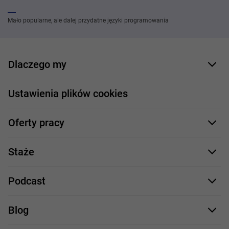
Mało popularne, ale dalej przydatne języki programowania
Dlaczego my
Nasi pracownicy
Ustawienia plików cookies
Co oferujemy
Oferty pracy
Nasze projekty
Formularz aplikacyjny
Profile zawodowe
Staże
Java
Proces rekrutacji
Staże IT
Podcast
.NET
Staż UX/UI
Comarch Careers
C++
Blog
Take IT
JavaScript