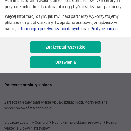
Administratorem Twoich danych jest Comarch SA. W niektórych
Kraków, Łódź, Warszawa, Wrocław, Rzeszów, Tarnów
przypadkach administratorami mogą być również nasi partnerzy.
Erlang Developer
Więcej informacji o tym, jak my i nasi partnerzy wykorzystujemy
pliki cookie i przetwarzamy Twoje dane osobowe, znajdziesz w
naszej
Informacji o przetwarzaniu danych
oraz
Polityce cookies
.
Programowanie
Zaakceptuj wszystkie
Zobacz wszystkie
Ustawienia
Polecane artykuły z bloga
Zarządzanie talentami w erze AI: Jak szukać ludzi, którzy potrafią
współpracować z technologią?
Dlaczego zostali w Comarch? Nad jakimi projektami pracowali? Poznaj
wrażenia 5 byłych stażystów