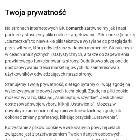
0
Twoja prywatność
Na stronach internetowych GK
Comarch
zarówno my jak i nasi
partnerzy stosujemy pliki cookie i targetowanie. Pliki cookie (inaczej
„ciasteczka”) to niewielkie pliki tekstowe wysyłane do przeglądarki
przez witrynę, którą odwiedzasz w danym momencie. Stosujemy je
w celach analitycznych i statystycznych, a także do zapewnienia
prawidłowego funkcjonowania strony. Dodatkowo służą one do
dostosowywania treści marketingowych do zainteresowań
użytkowników odwiedzających nasze strony.
Szanujemy Twoją prywatność, dlatego pytamy o Twoją zgodę na
C++
wykorzystywanie powyższych technologii. Zgodę na pliki cookie
możesz wyrazić, klikając „Zaakceptuj wszystkie”. Jeśli chcesz
dostosować swoje wybory, kliknij „Ustawienia”. Możesz w
C++ - wybrane oferty pracy
dowolnym momencie cofnąć pierwotnie udzieloną zgodę lub
dokonać zmiany preferencji, klikając przycisk „Ustawienia”.
Korzystanie z plików cookie we wskazanych powyżej celach
związane jest z przetwarzaniem Twoich danych osobowych.