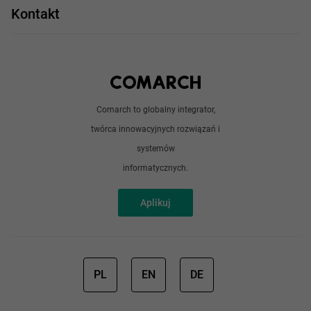
Praca w IT
Kontakt
Angular
Technologie
Python
Out of office
Android / iOS
Poradnik
Doświadczeni programiści
Comarch to globalny integrator,
O nas
twórca innowacyjnych rozwiązań i
Analitycy
Redakcja
systemów
Sztuczna inteligencja
informatycznych.
Aplikuj
PL
EN
DE