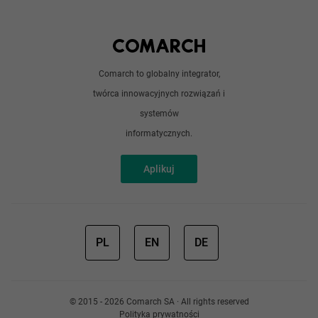
Python
Out of office
Android / iOS
Poradnik
Doświadczeni programiści
Comarch to globalny integrator,
O nas
twórca innowacyjnych rozwiązań i
Analitycy
Redakcja
systemów
Sztuczna inteligencja
informatycznych.
Aplikuj
PL
EN
DE
© 2015 - 2026 Comarch SA · All rights reserved
Polityka prywatności