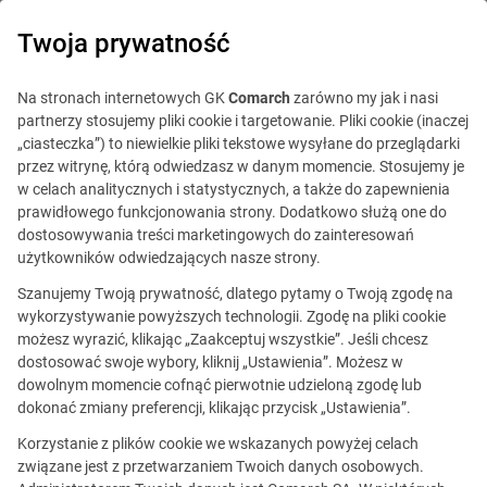
0
Twoja prywatność
Na stronach internetowych GK
Comarch
zarówno my jak i nasi
partnerzy stosujemy pliki cookie i targetowanie. Pliki cookie (inaczej
„ciasteczka”) to niewielkie pliki tekstowe wysyłane do przeglądarki
przez witrynę, którą odwiedzasz w danym momencie. Stosujemy je
w celach analitycznych i statystycznych, a także do zapewnienia
prawidłowego funkcjonowania strony. Dodatkowo służą one do
dostosowywania treści marketingowych do zainteresowań
Kariera, kompetencje i produkty
użytkowników odwiedzających nasze strony.
przyszłości
Szanujemy Twoją prywatność, dlatego pytamy o Twoją zgodę na
wykorzystywanie powyższych technologii. Zgodę na pliki cookie
Praca ze sztuczną
możesz wyrazić, klikając „Zaakceptuj wszystkie”. Jeśli chcesz
dostosować swoje wybory, kliknij „Ustawienia”. Możesz w
inteligencją w Comarch
dowolnym momencie cofnąć pierwotnie udzieloną zgodę lub
dokonać zmiany preferencji, klikając przycisk „Ustawienia”.
Korzystanie z plików cookie we wskazanych powyżej celach
związane jest z przetwarzaniem Twoich danych osobowych.