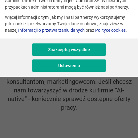
Administratorem Twoich danych jest Comarch SA. W niektórych
Wspólnie wdrażamy przyszłość.
przypadkach administratorami mogą być również nasi partnerzy.
Dołączasz?
Więcej informacji o tym, jak my i nasi partnerzy wykorzystujemy
pliki cookie i przetwarzamy Twoje dane osobowe, znajdziesz w
Jeśli pasjonuje Cię świat sztucznej inteligencji
naszej
Informacji o przetwarzaniu danych
oraz
Polityce cookies
.
i uczenia maszynowego, jesteś w
odpowiednim miejscu. Z Comarch najnowsze
Zaakceptuj wszystkie
technologie uwalniają potencjał klientów na
całym świecie. AI służy nie tylko naszym
Ustawienia
partnerom, ale też nam. Inżynierom,
konsultantom, marketingowcom. Jeśli chcesz
nam towarzyszyć w drodze ku firmie “AI-
native” - koniecznie sprawdź dostępne oferty
pracy.