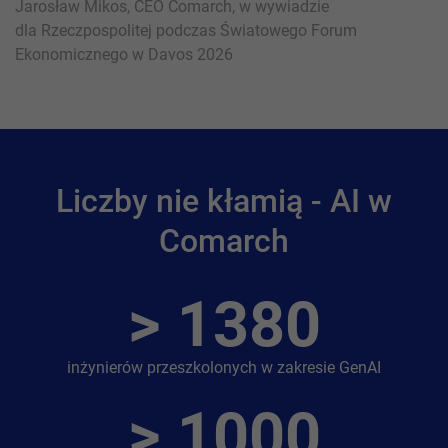
Jarosław Mikos, CEO Comarch, w wywiadzie
dla Rzeczpospolitej podczas Światowego Forum
Ekonomicznego w Davos 2026
Liczby nie kłamią - AI w
Comarch
>
1380
inżynierów przeszkolonych w zakresie GenAI
>
1000