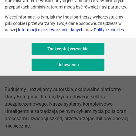
Administratorem Twoich danych jest Comarch SA. W niektórych
Angular 22+)
przypadkach administratorami mogą być również nasi partnerzy.
Więcej informacji o tym, jak my i nasi partnerzy wykorzystujemy
pliki cookie i przetwarzamy Twoje dane osobowe, znajdziesz w
Numer referencyjny: FD/1023373/1023106
naszej
Informacji o przetwarzaniu danych
oraz
Polityce cookies
.
Lokalizacje:
Zaakceptuj wszystkie
Kraków, Gdańsk, Łódź, Poznań
Doświadczenie:
Ustawienia
Regular, Senior
Budujemy i rozwijamy autorskie, skalowalne platformy
klasy Enterprise dla międzynarodowego sektora
ubezpieczeniowego. Nasze systemy kompleksowo
i inteligentnie zarządzają pełnym cyklem życia polis oraz
procesami likwidacji szkód, przetwarzając miliony operacji
miesięcznie.