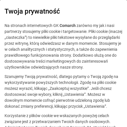
0
Twoja prywatność
Na stronach internetowych GK
Comarch
zarówno my jak i nasi
partnerzy stosujemy pliki cookie i targetowanie. Pliki cookie (inaczej
„ciasteczka”) to niewielkie pliki tekstowe wysyłane do przeglądarki
przez witrynę, którą odwiedzasz w danym momencie. Stosujemy je
w celach analitycznych i statystycznych, a także do zapewnienia
prawidłowego funkcjonowania strony. Dodatkowo służą one do
dostosowywania treści marketingowych do zainteresowań
użytkowników odwiedzających nasze strony.
Szanujemy Twoją prywatność, dlatego pytamy o Twoją zgodę na
wykorzystywanie powyższych technologii. Zgodę na pliki cookie
możesz wyrazić, klikając „Zaakceptuj wszystkie”. Jeśli chcesz
dostosować swoje wybory, kliknij „Ustawienia”. Możesz w
Oferta promowana
dowolnym momencie cofnąć pierwotnie udzieloną zgodę lub
dokonać zmiany preferencji, klikając przycisk „Ustawienia”.
Mid / Senior Fullstack
Korzystanie z plików cookie we wskazanych powyżej celach
Developer (Java 21+ /
związane jest z przetwarzaniem Twoich danych osobowych.