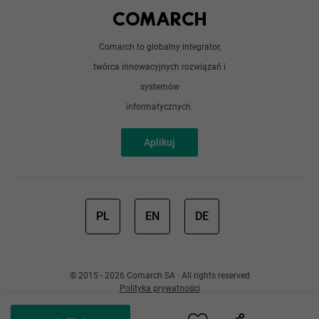
Android / iOS
Poradnik
Doświadczeni programiści
Comarch to globalny integrator,
O nas
twórca innowacyjnych rozwiązań i
Analitycy
Redakcja
systemów
Sztuczna inteligencja
informatycznych.
Aplikuj
PL
EN
DE
© 2015 - 2026 Comarch SA · All rights reserved
Polityka prywatności