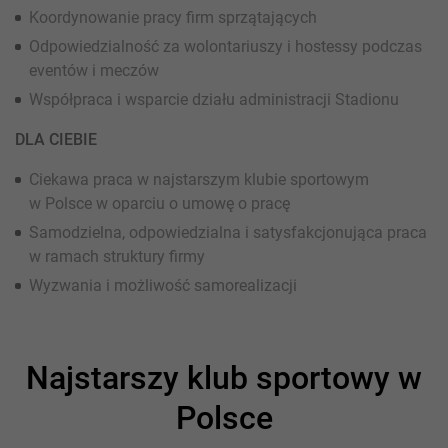
Koordynowanie pracy firm sprzątających
Odpowiedzialność za wolontariuszy i hostessy podczas
eventów i meczów
Współpraca i wsparcie działu administracji Stadionu
DLA CIEBIE
Ciekawa praca w najstarszym klubie sportowym
w Polsce w oparciu o umowę o pracę
Samodzielna, odpowiedzialna i satysfakcjonująca praca
w ramach struktury firmy
Wyzwania i możliwość samorealizacji
Najstarszy klub sportowy w
Polsce