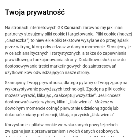
0
Twoja prywatność
Na stronach internetowych GK
Comarch
zarówno my jak i nasi
partnerzy stosujemy pliki cookie i targetowanie. Pliki cookie (inaczej
„ciasteczka”) to niewielkie pliki tekstowe wysyłane do przeglądarki
przez witrynę, którą odwiedzasz w danym momencie. Stosujemy je
w celach analitycznych i statystycznych, a także do zapewnienia
prawidłowego funkcjonowania strony. Dodatkowo służą one do
dostosowywania treści marketingowych do zainteresowań
użytkowników odwiedzających nasze strony.
Szanujemy Twoją prywatność, dlatego pytamy o Twoją zgodę na
Specjalista ds. organizacji imprez (Cracovia)
wykorzystywanie powyższych technologii. Zgodę na pliki cookie
możesz wyrazić, klikając „Zaakceptuj wszystkie”. Jeśli chcesz
dostosować swoje wybory, kliknij „Ustawienia”. Możesz w
dowolnym momencie cofnąć pierwotnie udzieloną zgodę lub
Ta oferta jest już
dokonać zmiany preferencji, klikając przycisk „Ustawienia”.
nieaktualna.
Korzystanie z plików cookie we wskazanych powyżej celach
związane jest z przetwarzaniem Twoich danych osobowych.