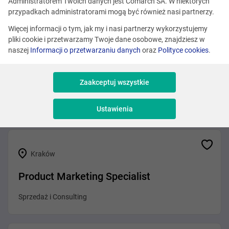
Zobacz podobne oferty
Administratorem Twoich danych jest Comarch SA. W niektórych
przypadkach administratorami mogą być również nasi partnerzy.
Więcej informacji o tym, jak my i nasi partnerzy wykorzystujemy
pliki cookie i przetwarzamy Twoje dane osobowe, znajdziesz w
Różne lokalizacje
naszej
Informacji o przetwarzaniu danych
oraz
Polityce cookies
.
Senior Product Marketing Manager -
Banking
Zaakceptuj wszystkie
Marketing i Design
Ustawienia
Kraków
Product Marketing Specialist
Sprzedaż i Consulting