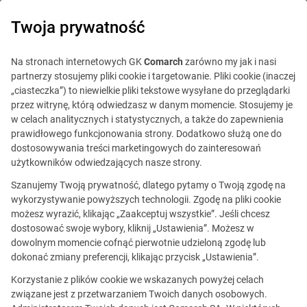
0
Twoja prywatność
Na stronach internetowych GK
Comarch
zarówno my jak i nasi
partnerzy stosujemy pliki cookie i targetowanie. Pliki cookie (inaczej
„ciasteczka”) to niewielkie pliki tekstowe wysyłane do przeglądarki
przez witrynę, którą odwiedzasz w danym momencie. Stosujemy je
w celach analitycznych i statystycznych, a także do zapewnienia
prawidłowego funkcjonowania strony. Dodatkowo służą one do
dostosowywania treści marketingowych do zainteresowań
użytkowników odwiedzających nasze strony.
Szanujemy Twoją prywatność, dlatego pytamy o Twoją zgodę na
Ta oferta jest już
wykorzystywanie powyższych technologii. Zgodę na pliki cookie
możesz wyrazić, klikając „Zaakceptuj wszystkie”. Jeśli chcesz
nieaktualna.
dostosować swoje wybory, kliknij „Ustawienia”. Możesz w
dowolnym momencie cofnąć pierwotnie udzieloną zgodę lub
Zobacz podobne oferty
dokonać zmiany preferencji, klikając przycisk „Ustawienia”.
Korzystanie z plików cookie we wskazanych powyżej celach
związane jest z przetwarzaniem Twoich danych osobowych.