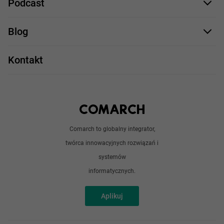
Podcast
.NET
Staż UX/UI
Comarch Careers
C++
Blog
Take IT
JavaScript
Praca w IT
Kontakt
Angular
Technologie
Python
Out of office
Android / iOS
Poradnik
Doświadczeni programiści
Comarch to globalny integrator,
O nas
twórca innowacyjnych rozwiązań i
Analitycy
Redakcja
systemów
Sztuczna inteligencja
informatycznych.
Aplikuj