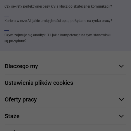
Czy sekrety perfekcyjnej bezy kryją klucz do skutecznej komunikacji?
Kariera w erze AI: jakie umiejętności będą pożądane na rynku pracy?
Czym zajmuje się analityk IT i jakie kompetencje na tym stanowisku
są pożądane?
Dlaczego my
Nasi pracownicy
Ustawienia plików cookies
Co oferujemy
Oferty pracy
Nasze projekty
Formularz aplikacyjny
Profile zawodowe
Staże
Java
Proces rekrutacji
Staże IT