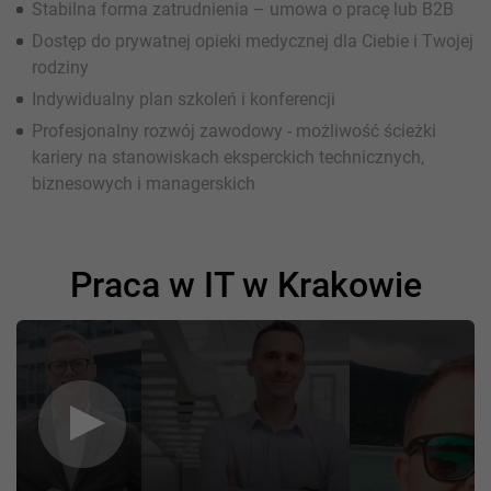
Stabilna forma zatrudnienia – umowa o pracę lub B2B
Dostęp do prywatnej opieki medycznej dla Ciebie i Twojej
rodziny
Indywidualny plan szkoleń i konferencji
Profesjonalny rozwój zawodowy - możliwość ścieżki
kariery na stanowiskach eksperckich technicznych,
biznesowych i managerskich
Praca w IT w Krakowie