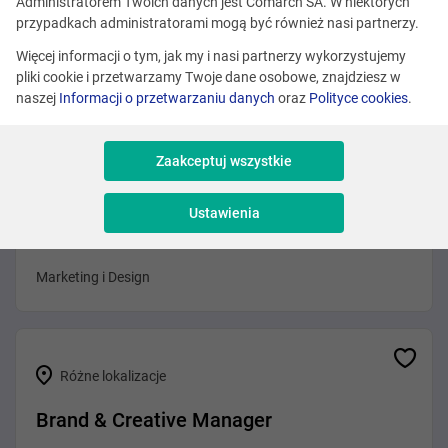
Administratorem Twoich danych jest Comarch SA. W niektórych
Kraków
przypadkach administratorami mogą być również nasi partnerzy.
Product Marketing Specialist
Więcej informacji o tym, jak my i nasi partnerzy wykorzystujemy
pliki cookie i przetwarzamy Twoje dane osobowe, znajdziesz w
Sprzedaż i Consulting
naszej
Informacji o przetwarzaniu danych
oraz
Polityce cookies
.
Zaakceptuj wszystkie
Różne lokalizacje
Ustawienia
Marketing Operations & AI Lead
Marketing i Design
Różne lokalizacje
Brand & Creative Manager