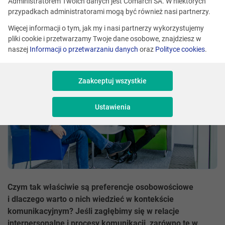
Administratorem Twoich danych jest Comarch SA. W niektórych
Weronika Wasieczko
Skomentuj
przypadkach administratorami mogą być również nasi partnerzy.
Udostępnij
Więcej informacji o tym, jak my i nasi partnerzy wykorzystujemy
pliki cookie i przetwarzamy Twoje dane osobowe, znajdziesz w
naszej
Informacji o przetwarzaniu danych
oraz
Polityce cookies
.
Zaakceptuj wszystkie
Ustawienia
Czym tak właściwie są preferencje osobowościowe
i dlaczego warto o nich wiedzieć w kontekście
komunikacyjnym? Jeśli zagłębimy się w relacje
interpersonalne i procesy komunikacji, zarówno te w