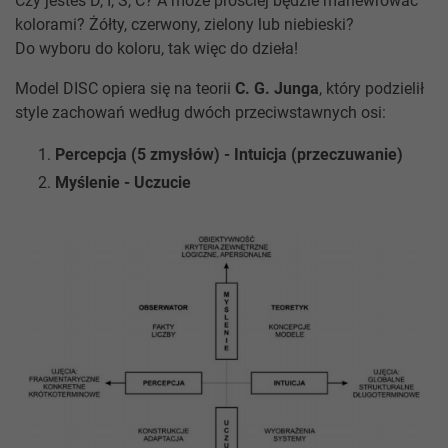
Czy jesteś D, I, S, C? A może prościej będzie manewrować
kolorami? Żółty, czerwony, zielony lub niebieski?
Do wyboru do koloru, tak więc do dzieła!
Model DISC opiera się na teorii
C. G. Junga
, który podzielił
style zachowań według dwóch przeciwstawnych osi:
Percepcja (5 zmysłów) - Intuicja (przeczuwanie)
Myślenie - Uczucie