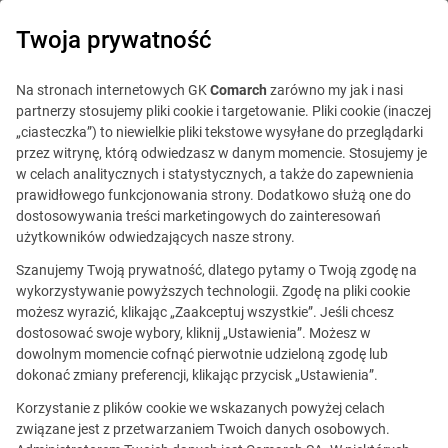
0
Twoja prywatność
IT Board
Na stronach internetowych GK
Comarch
zarówno my jak i nasi
partnerzy stosujemy pliki cookie i targetowanie. Pliki cookie (inaczej
„ciasteczka”) to niewielkie pliki tekstowe wysyłane do przeglądarki
przez witrynę, którą odwiedzasz w danym momencie. Stosujemy je
w celach analitycznych i statystycznych, a także do zapewnienia
prawidłowego funkcjonowania strony. Dodatkowo służą one do
dostosowywania treści marketingowych do zainteresowań
Blog
Poradnik
użytkowników odwiedzających nasze strony.
5 lutego 2020
Szanujemy Twoją prywatność, dlatego pytamy o Twoją zgodę na
wykorzystywanie powyższych technologii. Zgodę na pliki cookie
możesz wyrazić, klikając „Zaakceptuj wszystkie”. Jeśli chcesz
Style komunikacji - poznaj
dostosować swoje wybory, kliknij „Ustawienia”. Możesz w
dowolnym momencie cofnąć pierwotnie udzieloną zgodę lub
różnice osobowościowe
dokonać zmiany preferencji, klikając przycisk „Ustawienia”.
w procesie komunikacji
Korzystanie z plików cookie we wskazanych powyżej celach
związane jest z przetwarzaniem Twoich danych osobowych.