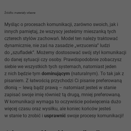
Źródło:
materiały własne
Myśląc o procesach komunikacji, zarówno swoich, jak i
innych pamiętaj, że wszyscy jesteśmy mieszanką tych
czterech stylów zachowań. Model ten należy traktować
dynamicznie, nie zaś na zasadzie „wrzucenia” ludzi
do „szufladek”. Możemy dostosować swój styl komunikacji
do danej sytuacji czy osoby. Prawdopodobnie zobaczysz
siebie we wszystkich tych systemach, natomiast jeden
z nich będzie tym
dominującym
(naturalnym). To tak jak z
pisaniem. Z łatwością przychodzi Ci pisanie preferowaną
dłonią – lewą bądź prawą – natomiast jesteś w stanie
zapisać swoje imię również tą drugą, mniej preferowaną.
W komunikacji wymaga to oczywiście poświęcenia dużo
więcej czasu oraz wysiłku, ale koniec końców jesteś
w stanie to zrobić i
usprawnić
swoje procesy komunikacji!