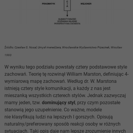
Źródło:
Czesław S. Nosal, Umysł menedżera, Wrocławskie Wydawnictwo Przecinek, Wrocław
1993
W wyniku tego podziału powstały cztery podstawowe style
zachowań. Teorię tę rozwinął William Marston, definiując 4-
wymiarową mapę zachowań. Według dr. W. Marstona
istnieją cztery style komunikacji, a każdy z nas jest
mieszanką wszystkich czterech stylów. Jednak zazwyczaj
mamy jeden, tzw.
dominujący styl
, przy czym pozostałe
stanowią jego uzupełnienie. Co ważne, modele
nie klasyfikują ludzi na lepszych I gorszych. Opisują
naturalny/preferowany sposób reakcji osoby w różnych
sytuacjach. Taki opis daje nam lepsze zrozumienie innych