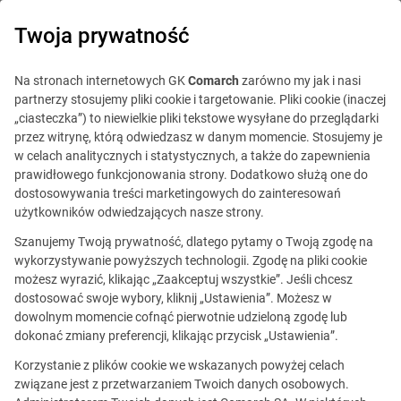
0
Twoja prywatność
IT Board
Na stronach internetowych GK
Comarch
zarówno my jak i nasi
partnerzy stosujemy pliki cookie i targetowanie. Pliki cookie (inaczej
„ciasteczka”) to niewielkie pliki tekstowe wysyłane do przeglądarki
przez witrynę, którą odwiedzasz w danym momencie. Stosujemy je
w celach analitycznych i statystycznych, a także do zapewnienia
prawidłowego funkcjonowania strony. Dodatkowo służą one do
dostosowywania treści marketingowych do zainteresowań
Blog
Poradnik
użytkowników odwiedzających nasze strony.
31 stycznia 2017
Szanujemy Twoją prywatność, dlatego pytamy o Twoją zgodę na
wykorzystywanie powyższych technologii. Zgodę na pliki cookie
możesz wyrazić, klikając „Zaakceptuj wszystkie”. Jeśli chcesz
Jak podejmować trudne
dostosować swoje wybory, kliknij „Ustawienia”. Możesz w
dowolnym momencie cofnąć pierwotnie udzieloną zgodę lub
decyzje?
dokonać zmiany preferencji, klikając przycisk „Ustawienia”.
Korzystanie z plików cookie we wskazanych powyżej celach
Martyna Oczki
Skomentuj
związane jest z przetwarzaniem Twoich danych osobowych.