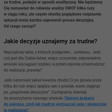
za trudne, podejść w sposób analityczny. Nie będziemy
Cię namawiać do robienia analizy SWOT kilka razy
w ciągu roku, ale często choćby poglądowe rozpisanie
sytuacji może bardzo usprawnić proces decyzyjny.
Od czego zacząć?
Jakie decyzje uznajemy za trudne?
Najczęściej takie, z których podjęciem… zwlekasz. Jeśli
coś jest dla Ciebie łatwe, wręcz oczywiste, odpowiednie
wnioski wyciągasz szybko, a potem płynnie przechodzisz
do realizacji, prawda?
Jeśli natomiast jakaś kwestia chodzi Ci po głowie przez
kilka dni lub wręcz spędza sen z powiek, warto sięgnąć
po „pogotowie decyzyjne”. Zachęcamy również
do przeczytania naszego artykułu
"Małymi krokami
do sukcesu, czyli jak mądrze wyznaczać cele i skutecznie
je realizować"
.