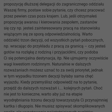
propozycję dłuższej delegacji do zagranicznego oddziału
Waszej firmy, postaw sobie pytanie, czy chcesz pracować
przez pewien czas poza krajem. Lub, jeśli otrzymałeś
propozycję awansu i kierowania zespołem, zastanów
się czy np. jesteś zainteresowany pracą na stanowisku
wiążącym się ze sporą odpowiedzialnością. Warto
oddzielić trzon decyzji, od wszystkich pytań pobocznych,
np. wracając do przykładu z pracą za granicą – czy jesteś
gotów na rozłąkę z rodziną i przyjaciółmi, czy podoba
Ci się potencjalna destynacja, itp. Nie ujmujemy oczywiście
wagi kwestiom rodzinnym. Naturalnie w dalszych
rozważaniach możesz uznać to za swój priorytet, jednak
w tym wypadku trzonem decyzji byłaby sama chęć
wyjazdu. Kiedy przemyślisz odpowiedź na to pytanie,
przejdź do dalszych rozważań i…. kolejnych pytań. Choć
nie jest to konieczne, warto aby już na etapie
wyodrębniania trzonu decyzji towarzyszyła Ci przynajmniej
kartka i długopis. Nie musisz spisywać skomplikowanych