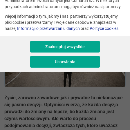
Administratorem Twoich danych jest Comarch SA. W niektórych
Udostępnij
przypadkach administratorami mogą być również nasi partnerzy.
Więcej informacji o tym, jak my i nasi partnerzy wykorzystujemy
pliki cookie i przetwarzamy Twoje dane osobowe, znajdziesz w
naszej
Informacji o przetwarzaniu danych
oraz
Polityce cookies
.
Zaakceptuj wszystkie
Ustawienia
Życie, zarówno zawodowe jak i prywatne to niekończące
się pasmo decyzji. Optymiści wierzą, że każda decyzja
prowadzi do zmiany na lepsze, bo każda zmiana jest
czymś wartościowym. Ale warto do procesu
podejmowania decyzji, zwłaszcza tych, które uważasz