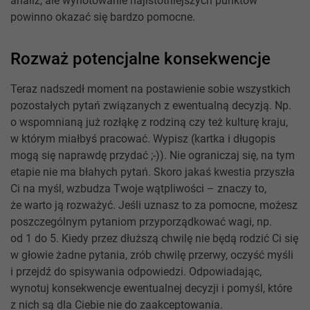
analiz, ale wynotowanie najistotniejszych punktów
powinno okazać się bardzo pomocne.
Rozważ potencjalne konsekwencje
Teraz nadszedł moment na postawienie sobie wszystkich
pozostałych pytań związanych z ewentualną decyzją. Np.
o wspomnianą już rozłąkę z rodziną czy też kulturę kraju,
w którym miałbyś pracować. Wypisz (kartka i długopis
mogą się naprawdę przydać ;-)). Nie ograniczaj się, na tym
etapie nie ma błahych pytań. Skoro jakaś kwestia przyszła
Ci na myśl, wzbudza Twoje wątpliwości – znaczy to,
że warto ją rozważyć. Jeśli uznasz to za pomocne, możesz
poszczególnym pytaniom przyporządkować wagi, np.
od 1 do 5. Kiedy przez dłuższą chwilę nie będą rodzić Ci się
w głowie żadne pytania, zrób chwilę przerwy, oczyść myśli
i przejdź do spisywania odpowiedzi. Odpowiadając,
wynotuj konsekwencje ewentualnej decyzji i pomyśl, które
z nich są dla Ciebie nie do zaakceptowania.