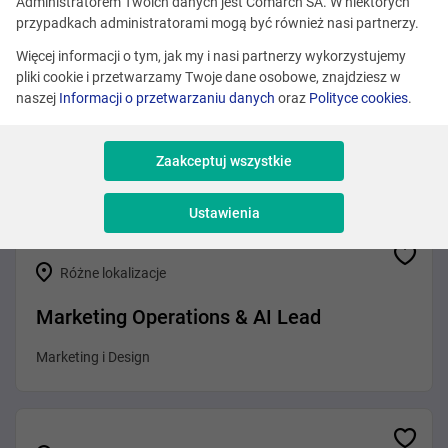
Zobacz podobne oferty
Administratorem Twoich danych jest Comarch SA. W niektórych
przypadkach administratorami mogą być również nasi partnerzy.
Więcej informacji o tym, jak my i nasi partnerzy wykorzystujemy
pliki cookie i przetwarzamy Twoje dane osobowe, znajdziesz w
Kraków
naszej
Informacji o przetwarzaniu danych
oraz
Polityce cookies
.
Product Marketing Specialist
Zaakceptuj wszystkie
Sprzedaż i Consulting
Ustawienia
Różne lokalizacje
Marketing Operations & AI Lead
Marketing i Design