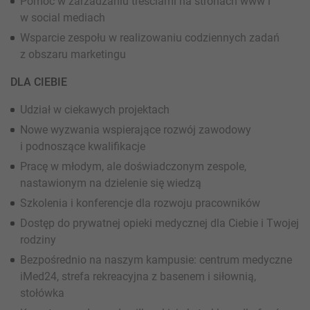
Pomoc w zarzadzaniu treściami na stronach www i
w social mediach
Wsparcie zespołu w realizowaniu codziennych zadań
z obszaru marketingu
DLA CIEBIE
Udział w ciekawych projektach
Nowe wyzwania wspierające rozwój zawodowy
i podnoszące kwalifikacje
Pracę w młodym, ale doświadczonym zespole,
nastawionym na dzielenie się wiedzą
Szkolenia i konferencje dla rozwoju pracowników
Dostęp do prywatnej opieki medycznej dla Ciebie i Twojej
rodziny
Bezpośrednio na naszym kampusie: centrum medyczne
iMed24, strefa rekreacyjna z basenem i siłownią,
stołówka