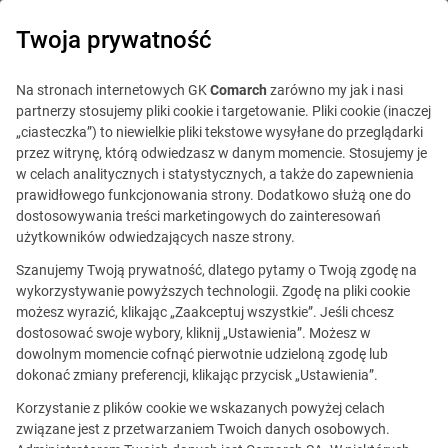
0
Twoja prywatność
Na stronach internetowych GK
Comarch
zarówno my jak i nasi
partnerzy stosujemy pliki cookie i targetowanie. Pliki cookie (inaczej
„ciasteczka”) to niewielkie pliki tekstowe wysyłane do przeglądarki
przez witrynę, którą odwiedzasz w danym momencie. Stosujemy je
w celach analitycznych i statystycznych, a także do zapewnienia
prawidłowego funkcjonowania strony. Dodatkowo służą one do
dostosowywania treści marketingowych do zainteresowań
użytkowników odwiedzających nasze strony.
Szanujemy Twoją prywatność, dlatego pytamy o Twoją zgodę na
wykorzystywanie powyższych technologii. Zgodę na pliki cookie
możesz wyrazić, klikając „Zaakceptuj wszystkie”. Jeśli chcesz
dostosować swoje wybory, kliknij „Ustawienia”. Możesz w
dowolnym momencie cofnąć pierwotnie udzieloną zgodę lub
Ta oferta jest już
dokonać zmiany preferencji, klikając przycisk „Ustawienia”.
nieaktualna.
Korzystanie z plików cookie we wskazanych powyżej celach
związane jest z przetwarzaniem Twoich danych osobowych.