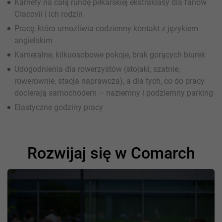
Karnety na całą rundę piłkarskiej ekstraklasy dla fanów
Cracovii i ich rodzin
Pracę, która umożliwia codzienny kontakt z językiem
angielskim
Kameralne, kilkuosobowe pokoje, brak gorących biurek
Udogodnienia dla rowerzystów (stojaki, szatnie,
rowerownie, stacja naprawcza), a dla tych, co do pracy
docierają samochodem – naziemny i podziemny parking
Elastyczne godziny pracy
Rozwijaj się w Comarch