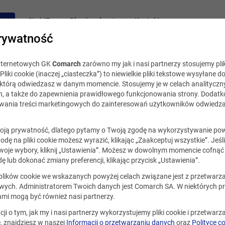
acy
Staż IT
Blog i podcast
Kontakt
rywatność
internetowych GK
Comarch
zarówno my jak i nasi partnerzy stosujemy plik
Pliki cookie (inaczej „ciasteczka”) to niewielkie pliki tekstowe wysyłane d
, którą odwiedzasz w danym momencie. Stosujemy je w celach analityczny
h, a także do zapewnienia prawidłowego funkcjonowania strony. Dodat
ania treści marketingowych do zainteresowań użytkowników odwiedza
Sprawdź, co możemy razem zrobić
ją prywatność, dlatego pytamy o Twoją zgodę na wykorzystywanie po
godę na pliki cookie możesz wyrazić, klikając „Zaakceptuj wszystkie”. Jeśl
kiwarka ofert pracy w C
oje wybory, kliknij „Ustawienia”. Możesz w dowolnym momencie cofnąć 
ę lub dokonać zmiany preferencji, klikając przycisk „Ustawienia”.
 plików cookie we wskazanych powyżej celach związane jest z przetwar
ych. Administratorem Twoich danych jest Comarch SA. W niektórych p
ami mogą być również nasi partnerzy.
cji o tym, jak my i nasi partnerzy wykorzystujemy pliki cookie i przetwar
 znajdziesz w naszej
Informacji o przetwarzaniu danych
oraz
Polityce c