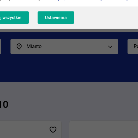
j wszystkie
Ustawienia
Miasto
P
10