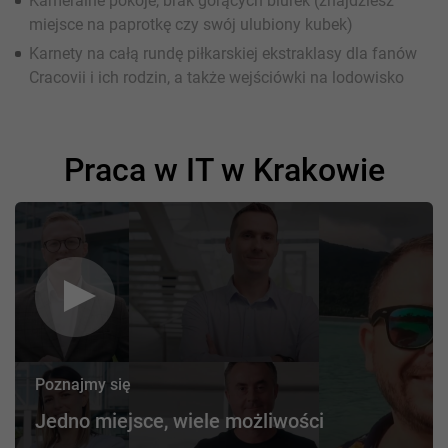
Kameralne pokoje, brak gorących biurek (znajdziesz
miejsce na paprotkę czy swój ulubiony kubek)
Karnety na całą rundę piłkarskiej ekstraklasy dla fanów
Cracovii i ich rodzin, a także wejściówki na lodowisko
Praca w IT w Krakowie
Poznajmy się
Jedno miejsce, wiele możliwości