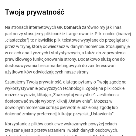
0
Twoja prywatność
Na stronach internetowych GK
Comarch
zarówno my jak i nasi
partnerzy stosujemy pliki cookie i targetowanie. Pliki cookie (inaczej
„ciasteczka”) to niewielkie pliki tekstowe wysyłane do przeglądarki
przez witrynę, którą odwiedzasz w danym momencie. Stosujemy je
w celach analitycznych i statystycznych, a także do zapewnienia
prawidłowego funkcjonowania strony. Dodatkowo służą one do
dostosowywania treści marketingowych do zainteresowań
użytkowników odwiedzających nasze strony.
Szanujemy Twoją prywatność, dlatego pytamy o Twoją zgodę na
wykorzystywanie powyższych technologii. Zgodę na pliki cookie
możesz wyrazić, klikając „Zaakceptuj wszystkie”. Jeśli chcesz
dostosować swoje wybory, kliknij „Ustawienia”. Możesz w
dowolnym momencie cofnąć pierwotnie udzieloną zgodę lub
Ta oferta jest już
dokonać zmiany preferencji, klikając przycisk „Ustawienia”.
nieaktualna.
Korzystanie z plików cookie we wskazanych powyżej celach
związane jest z przetwarzaniem Twoich danych osobowych.