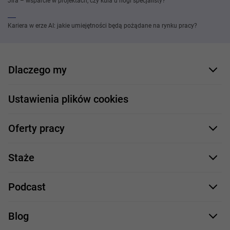
Jira – wsparcie w projektach, czy kula u nogi specjalisty?
Kariera w erze AI: jakie umiejętności będą pożądane na rynku pracy?
Dlaczego my
Nasi pracownicy
Ustawienia plików cookies
Co oferujemy
Oferty pracy
Nasze projekty
Formularz aplikacyjny
Profile zawodowe
Staże
Java
Proces rekrutacji
Staże IT
Podcast
.NET
Staż UX/UI
Comarch Careers
C++
Blog