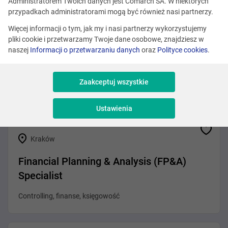
Zobacz podobne oferty
Administratorem Twoich danych jest Comarch SA. W niektórych
przypadkach administratorami mogą być również nasi partnerzy.
Więcej informacji o tym, jak my i nasi partnerzy wykorzystujemy
pliki cookie i przetwarzamy Twoje dane osobowe, znajdziesz w
Kraków
naszej
Informacji o przetwarzaniu danych
oraz
Polityce cookies
.
Asystent/ Asystentka kadry zarządzającej
Zaakceptuj wszystkie
Administracja
Ustawienia
Kraków
Financial Planning & Analysis (FP&A)
Specialist
Controlling, finanse, księgowość