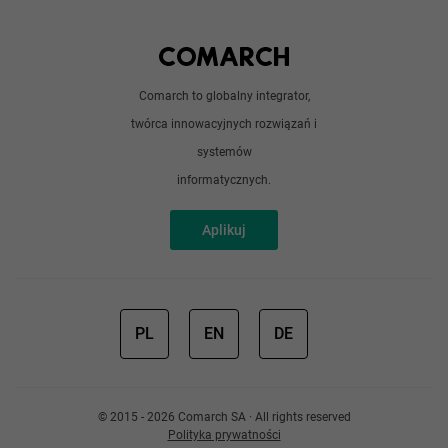
Python
Out of office
Android / iOS
Poradnik
Doświadczeni programiści
Comarch to globalny integrator,
O nas
twórca innowacyjnych rozwiązań i
Analitycy
Redakcja
systemów
Sztuczna inteligencja
informatycznych.
Aplikuj
PL
EN
DE
© 2015 - 2026 Comarch SA · All rights reserved
Polityka prywatności