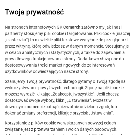
0
Twoja prywatność
Na stronach internetowych GK
Comarch
zarówno my jak i nasi
partnerzy stosujemy pliki cookie i targetowanie. Pliki cookie (inaczej
„ciasteczka”) to niewielkie pliki tekstowe wysyłane do przeglądarki
przez witrynę, którą odwiedzasz w danym momencie. Stosujemy je
w celach analitycznych i statystycznych, a także do zapewnienia
prawidłowego funkcjonowania strony. Dodatkowo służą one do
dostosowywania treści marketingowych do zainteresowań
użytkowników odwiedzających nasze strony.
Szanujemy Twoją prywatność, dlatego pytamy o Twoją zgodę na
wykorzystywanie powyższych technologii. Zgodę na pliki cookie
możesz wyrazić, klikając „Zaakceptuj wszystkie”. Jeśli chcesz
dostosować swoje wybory, kliknij „Ustawienia”. Możesz w
dowolnym momencie cofnąć pierwotnie udzieloną zgodę lub
Ta oferta jest już
dokonać zmiany preferencji, klikając przycisk „Ustawienia”.
nieaktualna.
Korzystanie z plików cookie we wskazanych powyżej celach
związane jest z przetwarzaniem Twoich danych osobowych.