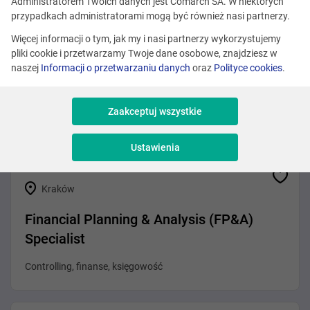
Zobacz podobne oferty
Administratorem Twoich danych jest Comarch SA. W niektórych
przypadkach administratorami mogą być również nasi partnerzy.
Więcej informacji o tym, jak my i nasi partnerzy wykorzystujemy
pliki cookie i przetwarzamy Twoje dane osobowe, znajdziesz w
Kraków
naszej
Informacji o przetwarzaniu danych
oraz
Polityce cookies
.
Asystent/ Asystentka kadry zarządzającej
Zaakceptuj wszystkie
Administracja
Ustawienia
Kraków
Financial Planning & Analysis (FP&A)
Specialist
Controlling, finanse, księgowość