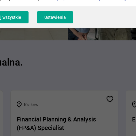
j wszystkie
Ustawienia
ualna.
Kraków
Financial Planning & Analysis
E
(FP&A) Specialist