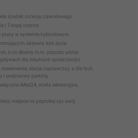
wiele ścieżek rozwoju zawodowego
e i Twojej rodziny
ć pracy w systemie hybrydowym
romujących aktywny tryb życia
ch, o co dbamy m.in. poprzez udział
cjatywach dla lokalnych społeczności
, rowerownie, stacja naprawcza), a dla tych,
y i podziemny parking
dyczne iMed24, strefa rekreacyjna,
ziesz miejsce na paprotkę czy swój