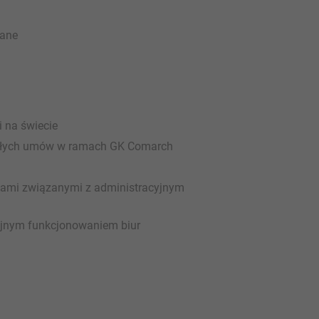
iane
i na świecie
tałych umów w ramach GK Comarch
ami związanymi z administracyjnym
yjnym funkcjonowaniem biur