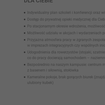
DLA CIEBIE
Indywidualny plan szkoleń i konferencji oraz 
Dostęp do prywatnej opieki medycznej dla Ciebi
Po stacjonarnym okresie wdrożenia, możliwoś
Możliwość udziału w akcjach i wydarzeniach p
Przyjazna atmosfera pracy w zgranych zespoła
w imprezach integracyjnych czy wspólnych ini
Udogodnienia dla rowerzystów (stojaki, szatnie
co do pracy docierają samochodem – naziemn
Bezpośrednio na naszym kampusie: centrum me
z basenem i siłownią, stołówka
Kameralne pokoje, brak gorących biurek (znajd
ulubiony kubek)