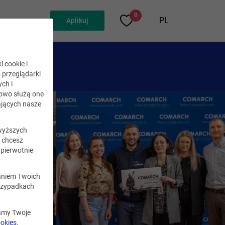
0
PL
Aplikuj
i cookie i
o przeglądarki
ch i
kowo służą one
jących nasze
wyższych
i chcesz
pierwotnie
zaniem Twoich
rzypadkach
zamy Twoje
ookies
.