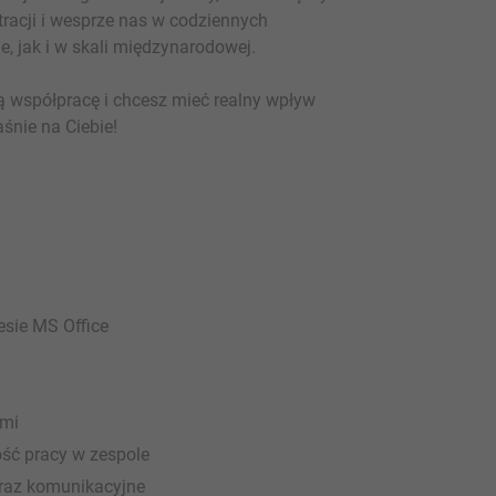
tracji i wesprze nas w codziennych
e, jak i w skali międzynarodowej.
ą współpracę i chcesz mieć realny wpływ
śnie na Ciebie!
esie MS Office
ami
ość pracy w zespole
oraz komunikacyjne