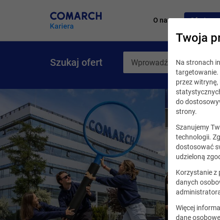
O nas
Oferty pr
Twoja p
Szukaj ofert
Na stronach 
targetowanie. 
przez witrynę
statystycznyc
do dostosowyw
strony.
Szanujemy Two
technologii. Z
dostosować sw
udzieloną zgod
Korzystanie z
danych osobow
administrator
Więcej informa
dane osobowe,