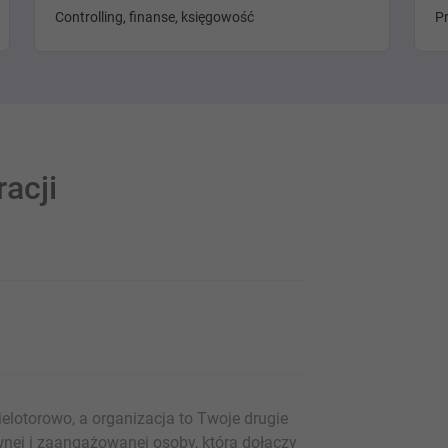
Controlling, finanse, księgowość
P
racji
elotorowo, a organizacja to Twoje drugie
nej i zaangażowanej osoby, która dołączy