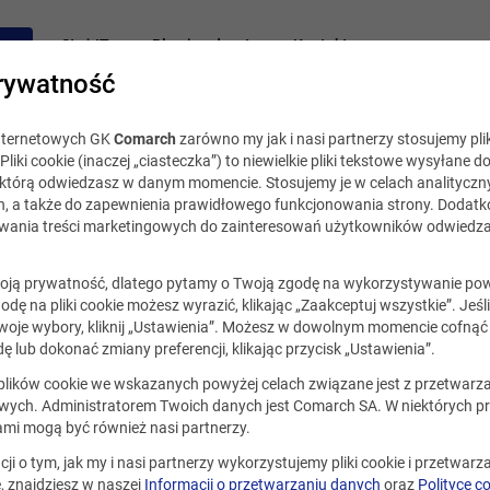
acy
Staż IT
Blog i podcast
Kontakt
rywatność
internetowych GK
Comarch
zarówno my jak i nasi partnerzy stosujemy plik
Pliki cookie (inaczej „ciasteczka”) to niewielkie pliki tekstowe wysyłane d
, którą odwiedzasz w danym momencie. Stosujemy je w celach analityczny
h, a także do zapewnienia prawidłowego funkcjonowania strony. Dodat
ania treści marketingowych do zainteresowań użytkowników odwiedza
ją prywatność, dlatego pytamy o Twoją zgodę na wykorzystywanie po
godę na pliki cookie możesz wyrazić, klikając „Zaakceptuj wszystkie”. Jeśl
oje wybory, kliknij „Ustawienia”. Możesz w dowolnym momencie cofnąć 
ę lub dokonać zmiany preferencji, klikając przycisk „Ustawienia”.
 plików cookie we wskazanych powyżej celach związane jest z przetwar
ych. Administratorem Twoich danych jest Comarch SA. W niektórych p
ami mogą być również nasi partnerzy.
cji o tym, jak my i nasi partnerzy wykorzystujemy pliki cookie i przetwar
 znajdziesz w naszej
Informacji o przetwarzaniu danych
oraz
Polityce c