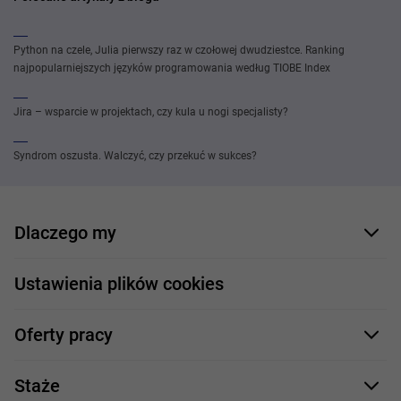
Python na czele, Julia pierwszy raz w czołowej dwudziestce. Ranking
najpopularniejszych języków programowania według TIOBE Index
Jira – wsparcie w projektach, czy kula u nogi specjalisty?
Syndrom oszusta. Walczyć, czy przekuć w sukces?
Dlaczego my
Nasi pracownicy
Ustawienia plików cookies
Co oferujemy
Oferty pracy
Nasze projekty
Formularz aplikacyjny
Profile zawodowe
Staże