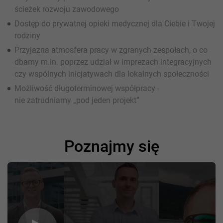
ścieżek rozwoju zawodowego
Dostęp do prywatnej opieki medycznej dla Ciebie i Twojej
rodziny
Przyjazna atmosfera pracy w zgranych zespołach, o co
dbamy m.in. poprzez udział w imprezach integracyjnych
czy wspólnych inicjatywach dla lokalnych społeczności
Możliwość długoterminowej współpracy -
nie zatrudniamy „pod jeden projekt”
Poznajmy się