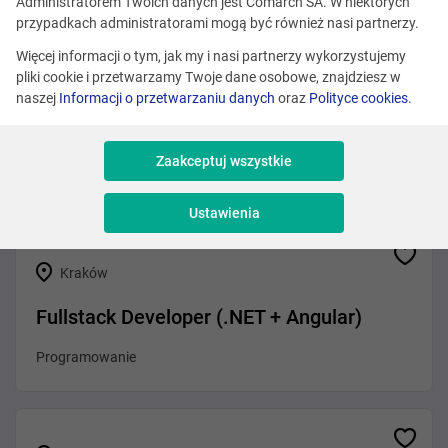
Zobacz podobne oferty
Administratorem Twoich danych jest Comarch SA. W niektórych
przypadkach administratorami mogą być również nasi partnerzy.
Więcej informacji o tym, jak my i nasi partnerzy wykorzystujemy
pliki cookie i przetwarzamy Twoje dane osobowe, znajdziesz w
Różne lokalizacje
naszej
Informacji o przetwarzaniu danych
oraz
Polityce cookies
.
.NET Developer (Agentic AI)
Zaakceptuj wszystkie
Programowanie
Ustawienia
Kraków
Fullstack Developer (.NET + Angular)
Programowanie