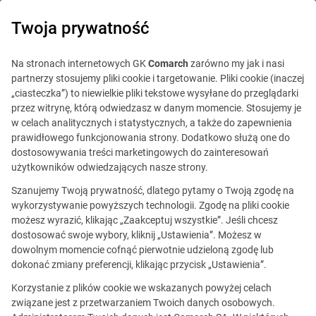
0
Twoja prywatność
Na stronach internetowych GK
Comarch
zarówno my jak i nasi
partnerzy stosujemy pliki cookie i targetowanie. Pliki cookie (inaczej
„ciasteczka”) to niewielkie pliki tekstowe wysyłane do przeglądarki
przez witrynę, którą odwiedzasz w danym momencie. Stosujemy je
w celach analitycznych i statystycznych, a także do zapewnienia
prawidłowego funkcjonowania strony. Dodatkowo służą one do
dostosowywania treści marketingowych do zainteresowań
użytkowników odwiedzających nasze strony.
Szanujemy Twoją prywatność, dlatego pytamy o Twoją zgodę na
wykorzystywanie powyższych technologii. Zgodę na pliki cookie
możesz wyrazić, klikając „Zaakceptuj wszystkie”. Jeśli chcesz
dostosować swoje wybory, kliknij „Ustawienia”. Możesz w
dowolnym momencie cofnąć pierwotnie udzieloną zgodę lub
Ta oferta jest już
dokonać zmiany preferencji, klikając przycisk „Ustawienia”.
nieaktualna.
Korzystanie z plików cookie we wskazanych powyżej celach
związane jest z przetwarzaniem Twoich danych osobowych.