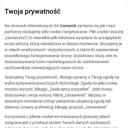
0
Twoja prywatność
Na stronach internetowych GK
Comarch
zarówno my jak i nasi
partnerzy stosujemy pliki cookie i targetowanie. Pliki cookie (inaczej
„ciasteczka”) to niewielkie pliki tekstowe wysyłane do przeglądarki
przez witrynę, którą odwiedzasz w danym momencie. Stosujemy je
w celach analitycznych i statystycznych, a także do zapewnienia
prawidłowego funkcjonowania strony. Dodatkowo służą one do
dostosowywania treści marketingowych do zainteresowań
użytkowników odwiedzających nasze strony.
Szanujemy Twoją prywatność, dlatego pytamy o Twoją zgodę na
wykorzystywanie powyższych technologii. Zgodę na pliki cookie
możesz wyrazić, klikając „Zaakceptuj wszystkie”. Jeśli chcesz
dostosować swoje wybory, kliknij „Ustawienia”. Możesz w
dowolnym momencie cofnąć pierwotnie udzieloną zgodę lub
Ta oferta jest już
dokonać zmiany preferencji, klikając przycisk „Ustawienia”.
nieaktualna.
Korzystanie z plików cookie we wskazanych powyżej celach
związane jest z przetwarzaniem Twoich danych osobowych.