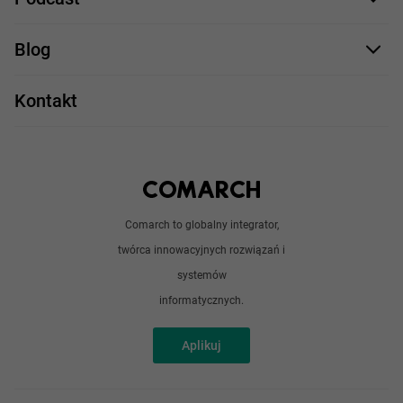
.NET
Staż UX/UI
Comarch Careers
C++
Blog
Take IT
JavaScript
Praca w IT
Kontakt
Angular
Technologie
Python
Out of office
Android / iOS
Poradnik
Doświadczeni programiści
Comarch to globalny integrator,
O nas
twórca innowacyjnych rozwiązań i
Analitycy
Redakcja
systemów
Sztuczna inteligencja
informatycznych.
Aplikuj