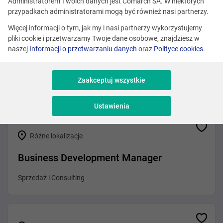
Zobacz podobne oferty
Administratorem Twoich danych jest Comarch SA. W niektórych
przypadkach administratorami mogą być również nasi partnerzy.
Więcej informacji o tym, jak my i nasi partnerzy wykorzystujemy
pliki cookie i przetwarzamy Twoje dane osobowe, znajdziesz w
Różne lokalizacje
naszej
Informacji o przetwarzaniu danych
oraz
Polityce cookies
.
Customer Success Manager
Zaakceptuj wszystkie
Sprzedaż i Consulting
Ustawienia
Różne lokalizacje
Business Development Manager
Sprzedaż i Consulting