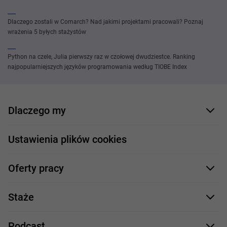
Dlaczego zostali w Comarch? Nad jakimi projektami pracowali? Poznaj
wrażenia 5 byłych stażystów
Python na czele, Julia pierwszy raz w czołowej dwudziestce. Ranking
najpopularniejszych języków programowania według TIOBE Index
Dlaczego my
Nasi pracownicy
Ustawienia plików cookies
Co oferujemy
Oferty pracy
Nasze projekty
Formularz aplikacyjny
Profile zawodowe
Staże
Java
Proces rekrutacji
Staże IT
Podcast