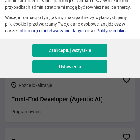
Zobacz podobne oferty
Administratorem Twoich danych jest Comarch SA. W niektórych
przypadkach administratorami mogą być również nasi partnerzy.
Więcej informacji o tym, jak my i nasi partnerzy wykorzystujemy
pliki cookie i przetwarzamy Twoje dane osobowe, znajdziesz w
Różne lokalizacje
naszej
Informacji o przetwarzaniu danych
oraz
Polityce cookies
.
.NET Developer (Agentic AI)
Zaakceptuj wszystkie
Programowanie
Ustawienia
Różne lokalizacje
Front-End Developer (Agentic AI)
Programowanie