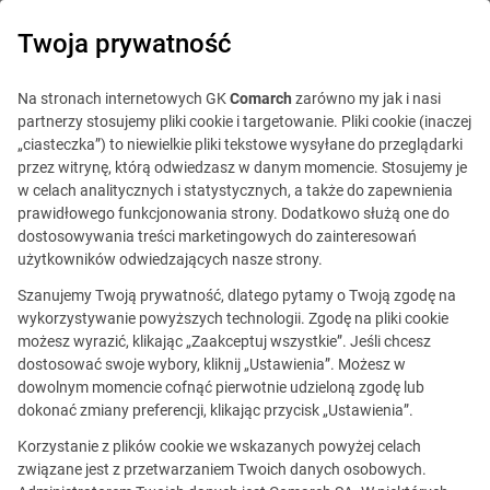
0
Twoja prywatność
Na stronach internetowych GK
Comarch
zarówno my jak i nasi
partnerzy stosujemy pliki cookie i targetowanie. Pliki cookie (inaczej
„ciasteczka”) to niewielkie pliki tekstowe wysyłane do przeglądarki
przez witrynę, którą odwiedzasz w danym momencie. Stosujemy je
w celach analitycznych i statystycznych, a także do zapewnienia
prawidłowego funkcjonowania strony. Dodatkowo służą one do
dostosowywania treści marketingowych do zainteresowań
użytkowników odwiedzających nasze strony.
Szanujemy Twoją prywatność, dlatego pytamy o Twoją zgodę na
wykorzystywanie powyższych technologii. Zgodę na pliki cookie
możesz wyrazić, klikając „Zaakceptuj wszystkie”. Jeśli chcesz
dostosować swoje wybory, kliknij „Ustawienia”. Możesz w
dowolnym momencie cofnąć pierwotnie udzieloną zgodę lub
Ta oferta jest już
dokonać zmiany preferencji, klikając przycisk „Ustawienia”.
nieaktualna.
Korzystanie z plików cookie we wskazanych powyżej celach
związane jest z przetwarzaniem Twoich danych osobowych.