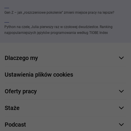
Gen Z – jak „roszczeniowe pokolenie” zmieni miejsce pracy na lepsze?
Python na czele, Julia pierwszy raz w czołowej dwudziestce. Ranking
najpopularniejszych języków programowania według TIOBE Index
Dlaczego my
Nasi pracownicy
Ustawienia plików cookies
Co oferujemy
Oferty pracy
Nasze projekty
Formularz aplikacyjny
Profile zawodowe
Staże
Java
Proces rekrutacji
Staże IT
Podcast
.NET