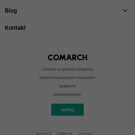
Staż UX/UI
Comarch Careers
C++
Blog
Take IT
JavaScript
Praca w IT
Kontakt
Angular
Technologie
Python
Out of office
Android / iOS
Poradnik
Doświadczeni programiści
Comarch to globalny integrator,
O nas
twórca innowacyjnych rozwiązań i
Analitycy
Redakcja
systemów
Sztuczna inteligencja
informatycznych.
Aplikuj