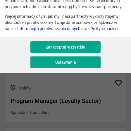
Zobacz podobne oferty
Administratorem Twoich danych jest Comarch SA. W niektórych
przypadkach administratorami mogą być również nasi partnerzy.
Więcej informacji o tym, jak my i nasi partnerzy wykorzystujemy
pliki cookie i przetwarzamy Twoje dane osobowe, znajdziesz w
Różne lokalizacje
naszej
Informacji o przetwarzaniu danych
oraz
Polityce cookies
.
Solution Architect / Presales Expert
(BSS/OSS – Telco)
Zaakceptuj wszystkie
Sprzedaż i Consulting
Ustawienia
Kraków
Program Manager (Loyalty Sector)
Sprzedaż i Consulting