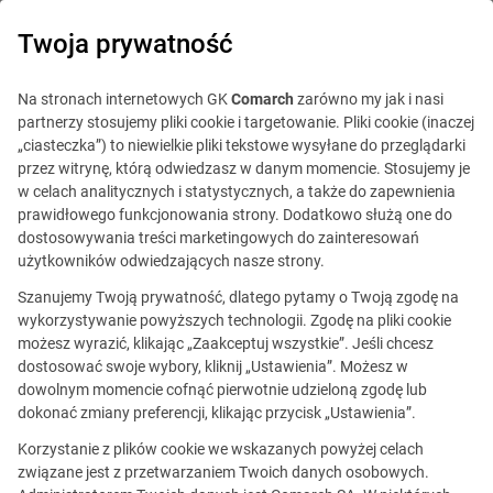
0
Twoja prywatność
Na stronach internetowych GK
Comarch
zarówno my jak i nasi
partnerzy stosujemy pliki cookie i targetowanie. Pliki cookie (inaczej
„ciasteczka”) to niewielkie pliki tekstowe wysyłane do przeglądarki
przez witrynę, którą odwiedzasz w danym momencie. Stosujemy je
w celach analitycznych i statystycznych, a także do zapewnienia
prawidłowego funkcjonowania strony. Dodatkowo służą one do
dostosowywania treści marketingowych do zainteresowań
użytkowników odwiedzających nasze strony.
Szanujemy Twoją prywatność, dlatego pytamy o Twoją zgodę na
wykorzystywanie powyższych technologii. Zgodę na pliki cookie
możesz wyrazić, klikając „Zaakceptuj wszystkie”. Jeśli chcesz
dostosować swoje wybory, kliknij „Ustawienia”. Możesz w
dowolnym momencie cofnąć pierwotnie udzieloną zgodę lub
Ta oferta jest już
dokonać zmiany preferencji, klikając przycisk „Ustawienia”.
nieaktualna.
Korzystanie z plików cookie we wskazanych powyżej celach
związane jest z przetwarzaniem Twoich danych osobowych.