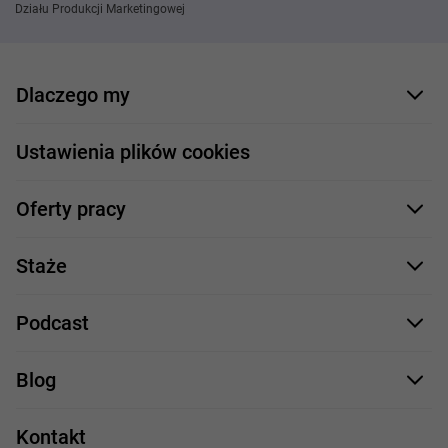
Działu Produkcji Marketingowej
Dlaczego my
Nasi pracownicy
Ustawienia plików cookies
Co oferujemy
Oferty pracy
Nasze projekty
Formularz aplikacyjny
Profile zawodowe
Staże
Java
Proces rekrutacji
Staże IT
Podcast
.NET
Staż UX/UI
Comarch Careers
C++
Blog
Take IT
JavaScript
Praca w IT
Kontakt