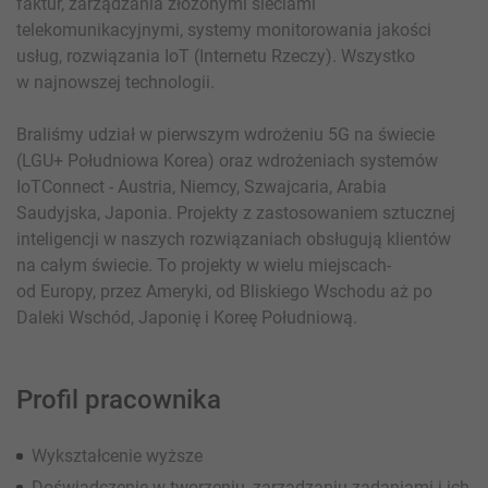
faktur, zarządzania złożonymi sieciami
telekomunikacyjnymi, systemy monitorowania jakości
usług, rozwiązania IoT (Internetu Rzeczy). Wszystko
w najnowszej technologii.
Braliśmy udział w pierwszym wdrożeniu 5G na świecie
(LGU+ Południowa Korea) oraz wdrożeniach systemów
IoTConnect - Austria, Niemcy, Szwajcaria, Arabia
Saudyjska, Japonia. Projekty z zastosowaniem sztucznej
inteligencji w naszych rozwiązaniach obsługują klientów
na całym świecie. To projekty w wielu miejscach-
od Europy, przez Ameryki, od Bliskiego Wschodu aż po
Daleki Wschód, Japonię i Koreę Południową.
Profil pracownika
Wykształcenie wyższe
Doświadczenie w tworzeniu, zarządzaniu zadaniami i ich