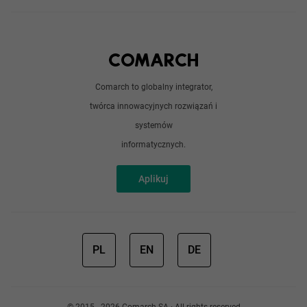
Angular
Technologie
Python
Out of office
Android / iOS
Poradnik
Doświadczeni programiści
Comarch to globalny integrator,
O nas
twórca innowacyjnych rozwiązań i
Analitycy
Redakcja
systemów
Sztuczna inteligencja
informatycznych.
Aplikuj
PL
EN
DE