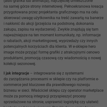
(albo grafika lub animacja), najczęściej umieszczone
na samej górze strony internetowej. Pełnoekranowa kreacja
przygotowana przez projektanta graficznego ma na celu
skierować uwagę użytkownika na treść zawartą na banerze
i nakłonić do akcji (przejścia na podstronę, dokonania
zakupu, zapisu na wydarzenie). Zwykle znajdują się tam
najważniejsze na ten moment komunikaty, np. informacje
o rabatach, akcji marketingowej, wyprzedaży czy innych
potencjalnych korzyściach dla klienta. W e-sklepie hero
image może przyjąć formę grafiki z atrakcyjnymi cenowo
produktami, promocją czasową czy wiadomością o nowej
kolekcji sezonowej.
I jak integracje
– integrowanie się z systemami
do zarządzania procesami w sklepie czy na platformie e-
commerce jest kluczowe dla prawidłowego rozwoju
biznesu w sieci. Właściciel sklepu czy operator marketplace
może za pomocą integracji przyspieszyć procesy
sprzedażowe na stronie, usprawnić logistykę czy ułatwić