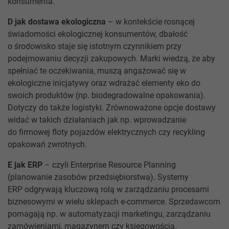
konsumenta.
D jak dostawa ekologiczna
– w kontekście rosnącej
świadomości ekologicznej konsumentów, dbałość
o środowisko staje się istotnym czynnikiem przy
podejmowaniu decyzji zakupowych. Marki wiedzą, że aby
spełniać te oczekiwania, muszą angażować się w
ekologiczne inicjatywy oraz wdrażać elementy eko do
swoich produktów (np. biodegradowalne opakowania).
Dotyczy do także logistyki. Zrównoważone opcje dostawy
widać w takich działaniach jak np. wprowadzanie
do firmowej floty pojazdów elektrycznych czy recykling
opakowań zwrotnych.
E jak ERP
– czyli Enterprise Resource Planning
(planowanie zasobów przedsiębiorstwa). Systemy
ERP odgrywają kluczową rolą w zarządzaniu procesami
biznesowymi w wielu sklepach e-commerce. Sprzedawcom
pomagają np. w automatyzacji marketingu, zarządzaniu
zamówieniami, magazynem czy księgowością.