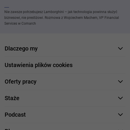
Nie zawsze potrzebujesz Lamborghini – jak technologia powinna służyć
biznesowi, nie prestiżowi. Rozmowa z Wojciechem Machem, VP Financial
Services w Comarch
Dlaczego my
Nasi pracownicy
Ustawienia plików cookies
Co oferujemy
Oferty pracy
Nasze projekty
Formularz aplikacyjny
Profile zawodowe
Staże
Java
Proces rekrutacji
Staże IT
Podcast
.NET
Staż UX/UI
Comarch Careers
C++