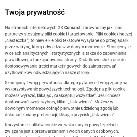
0
Twoja prywatność
IT Board
Na stronach internetowych GK
Comarch
zarówno my jak i nasi
partnerzy stosujemy pliki cookie i targetowanie. Pliki cookie (inaczej
„ciasteczka”) to niewielkie pliki tekstowe wysyłane do przeglądarki
przez witrynę, którą odwiedzasz w danym momencie. Stosujemy je
w celach analitycznych i statystycznych, a także do zapewnienia
prawidłowego funkcjonowania strony. Dodatkowo służą one do
dostosowywania treści marketingowych do zainteresowań
Blog
Praca w IT
użytkowników odwiedzających nasze strony.
25 kwietnia 2024
Szanujemy Twoją prywatność, dlatego pytamy o Twoją zgodę na
wykorzystywanie powyższych technologii. Zgodę na pliki cookie
możesz wyrazić, klikając „Zaakceptuj wszystkie”. Jeśli chcesz
E-commerce od A do Z. Poznaj
dostosować swoje wybory, kliknij „Ustawienia”. Możesz w
dowolnym momencie cofnąć pierwotnie udzieloną zgodę lub
nasz alfabet zakupów
dokonać zmiany preferencji, klikając przycisk „Ustawienia”.
w internecie
Korzystanie z plików cookie we wskazanych powyżej celach
związane jest z przetwarzaniem Twoich danych osobowych.