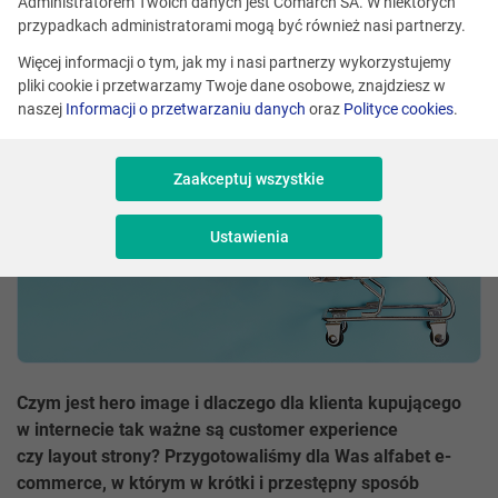
Administratorem Twoich danych jest Comarch SA. W niektórych
Adrian Burtan, Magdalena Pastwa
przypadkach administratorami mogą być również nasi partnerzy.
Udostępnij
Skomentuj
Więcej informacji o tym, jak my i nasi partnerzy wykorzystujemy
pliki cookie i przetwarzamy Twoje dane osobowe, znajdziesz w
naszej
Informacji o przetwarzaniu danych
oraz
Polityce cookies
.
Zaakceptuj wszystkie
Ustawienia
Czym jest hero image i dlaczego dla klienta kupującego
w internecie tak ważne są customer experience
czy layout strony? Przygotowaliśmy dla Was alfabet e-
commerce, w którym w krótki i przestępny sposób