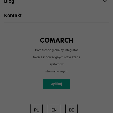
Blog
Take IT
JavaScript
Praca w IT
Kontakt
Angular
Technologie
Python
Out of office
Android / iOS
Poradnik
Doświadczeni programiści
Comarch to globalny integrator,
O nas
twórca innowacyjnych rozwiązań i
Analitycy
Redakcja
systemów
Sztuczna inteligencja
informatycznych.
Aplikuj
PL
EN
DE