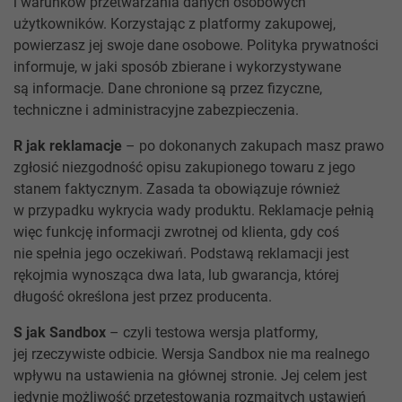
i warunków przetwarzania danych osobowych
użytkowników. Korzystając z platformy zakupowej,
powierzasz jej swoje dane osobowe. Polityka prywatności
informuje, w jaki sposób zbierane i wykorzystywane
są informacje. Dane chronione są przez fizyczne,
techniczne i administracyjne zabezpieczenia.
R jak reklamacje
– po dokonanych zakupach masz prawo
zgłosić niezgodność opisu zakupionego towaru z jego
stanem faktycznym. Zasada ta obowiązuje również
w przypadku wykrycia wady produktu. Reklamacje pełnią
więc funkcję informacji zwrotnej od klienta, gdy coś
nie spełnia jego oczekiwań. Podstawą reklamacji jest
rękojmia wynosząca dwa lata, lub gwarancja, której
długość określona jest przez producenta.
S jak Sandbox
– czyli testowa wersja platformy,
jej rzeczywiste odbicie. Wersja Sandbox nie ma realnego
wpływu na ustawienia na głównej stronie. Jej celem jest
jedynie możliwość przetestowania rozmaitych ustawień