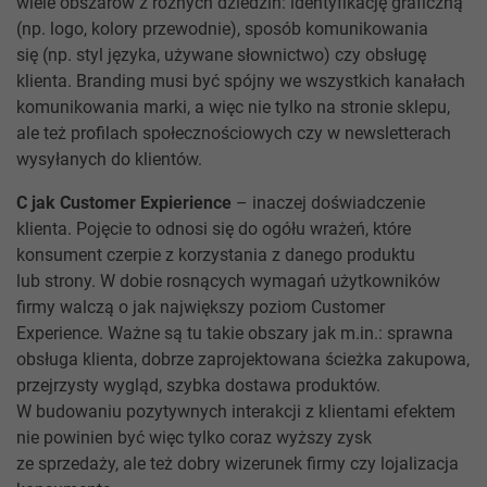
wiele obszarów z różnych dziedzin: identyfikację graficzną
(np. logo, kolory przewodnie), sposób komunikowania
się (np. styl języka, używane słownictwo) czy obsługę
klienta. Branding musi być spójny we wszystkich kanałach
komunikowania marki, a więc nie tylko na stronie sklepu,
ale też profilach społecznościowych czy w newsletterach
wysyłanych do klientów.
C jak Customer Expierience
– inaczej doświadczenie
klienta. Pojęcie to odnosi się do ogółu wrażeń, które
konsument czerpie z korzystania z danego produktu
lub strony. W dobie rosnących wymagań użytkowników
firmy walczą o jak największy poziom Customer
Experience. Ważne są tu takie obszary jak m.in.: sprawna
obsługa klienta, dobrze zaprojektowana ścieżka zakupowa,
przejrzysty wygląd, szybka dostawa produktów.
W budowaniu pozytywnych interakcji z klientami efektem
nie powinien być więc tylko coraz wyższy zysk
ze sprzedaży, ale też dobry wizerunek firmy czy lojalizacja