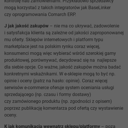
kontrolę nad zamówieniami. Przykładowo sprzedawcy
mogą korzystać z takich integratorów jak BaseLinker
czy oprogramowania Comarch ERP.
J jak jakość zakupów
– nie ma co ukrywać, zadowolenie
i satysfakcja klienta są zależne od jakości zaproponowanej
mu oferty. Sklepów internetowych i platform typu
marketplace jest na polskim rynku coraz więcej,
konsumenci mogą więc wybierać wśród szerokiej gamy
produktowej, porównywać, decydować się na najlepsze
dla siebie opcje. Co ważne, jakość zakupów można badać
konkretnymi wskaźnikami. W e-sklepie mogą to być np.
opinie i oceny (patrz na hasło: opinie). Coraz więcej
serwisów e-commerce oferuje system oceniania usługi
sprzedającego (np. czasu i formy dostawy)
czy zamówionego produktu (np. zgodności z opisem)
poprzez publikację komentarza pod ofertą czy wystawienie
oceny.
K jak komunikacja wewnątrz sklepu/platformy
– poza