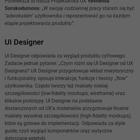
Potwierdza to nasza Projektantka UX
Yevheniia
Sorokodumova:
„W swojej codziennej pracy staram się być
"adwokatem" użytkownika i reprezentować go na każdym
etapie projektowania produktu”
.
UI Designer
UI Designer odpowiada za wygląd produktu cyfrowego.
Zadacie jednak pytanie: „Czym różni się UI Designer od UX
Designera? UX Designer przygotowuje wkład merytoryczny
i funkcjonalny, opisuje interakcje, funkcje i tworzy „flow”
użytkownika. Często tworzy też makiety niskiej
szczegółowości (low-fidelity mockups, wireframe) oraz
klikalne prototypy. UI Designer na podstawie
dostarczonych od UX’a materiałów przygotowuje finalne
makiety wysokiej szczegółowości (high-fidelity mockups),
które są gotowe do implementacji. Odpowiada za style
guide, czyli wygląd komponentów oraz wytyczne
dotyczące estetyki.