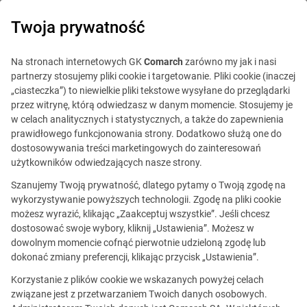
0
Twoja prywatność
IT Board
Na stronach internetowych GK
Comarch
zarówno my jak i nasi
partnerzy stosujemy pliki cookie i targetowanie. Pliki cookie (inaczej
„ciasteczka”) to niewielkie pliki tekstowe wysyłane do przeglądarki
przez witrynę, którą odwiedzasz w danym momencie. Stosujemy je
w celach analitycznych i statystycznych, a także do zapewnienia
prawidłowego funkcjonowania strony. Dodatkowo służą one do
dostosowywania treści marketingowych do zainteresowań
Blog
Praca w IT
użytkowników odwiedzających nasze strony.
3 lipca 2022
Szanujemy Twoją prywatność, dlatego pytamy o Twoją zgodę na
wykorzystywanie powyższych technologii. Zgodę na pliki cookie
możesz wyrazić, klikając „Zaakceptuj wszystkie”. Jeśli chcesz
Mini słownik pojęć UX/UI
dostosować swoje wybory, kliknij „Ustawienia”. Możesz w
dowolnym momencie cofnąć pierwotnie udzieloną zgodę lub
dokonać zmiany preferencji, klikając przycisk „Ustawienia”.
Redakcja, Karol Masternak
Korzystanie z plików cookie we wskazanych powyżej celach
Udostępnij
Skomentuj
związane jest z przetwarzaniem Twoich danych osobowych.