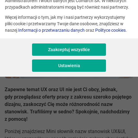
Administratorem Twoich danych jest Comarch SA. W niektórych
przypadkach administratorami mogą być również nasi partnerzy.
Więcej informacji o tym, jak my i nasi partnerzy wykorzystujemy
pliki cookie i przetwarzamy Twoje dane osobowe, znajdziesz w
naszej
Informacji o przetwarzaniu danych
oraz
Polityce cookies
.
Zaakceptuj wszystkie
Ustawienia
Zapewne temat UX oraz UI nie jest Ci obcy, jednak,
gdy przeglądasz oferty pracy z zakresu szeroko pojętego
dizajnu, zaskoczyć Cię może różnorodność nazw
stanowisk. Trafiliśmy w sedno? Spokojnie, nadchodzimy
z pomocą!
Poniżej znajdziesz Mini słownik nazw stanowisk UX&UI,