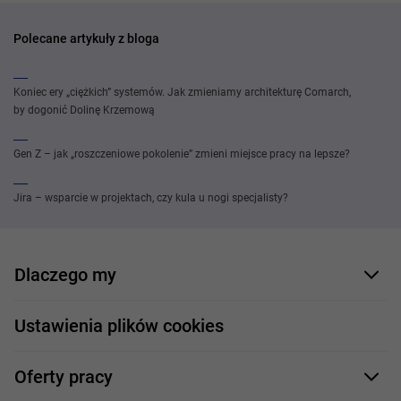
Polecane artykuły z bloga
Koniec ery „ciężkich” systemów. Jak zmieniamy architekturę Comarch,
by dogonić Dolinę Krzemową
Gen Z – jak „roszczeniowe pokolenie” zmieni miejsce pracy na lepsze?
Jira – wsparcie w projektach, czy kula u nogi specjalisty?
Dlaczego my
Nasi pracownicy
Ustawienia plików cookies
Co oferujemy
Oferty pracy
Nasze projekty