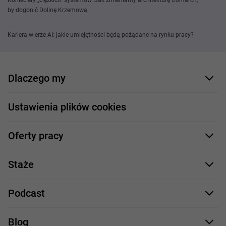
Koniec ery „ciężkich” systemów. Jak zmieniamy architekturę Comarch,
by dogonić Dolinę Krzemową
Kariera w erze AI: jakie umiejętności będą pożądane na rynku pracy?
Dlaczego my
Nasi pracownicy
Ustawienia plików cookies
Co oferujemy
Oferty pracy
Nasze projekty
Formularz aplikacyjny
Profile zawodowe
Staże
Java
Proces rekrutacji
Staże IT
Podcast
.NET
Staż UX/UI
Comarch Careers
C++
Blog