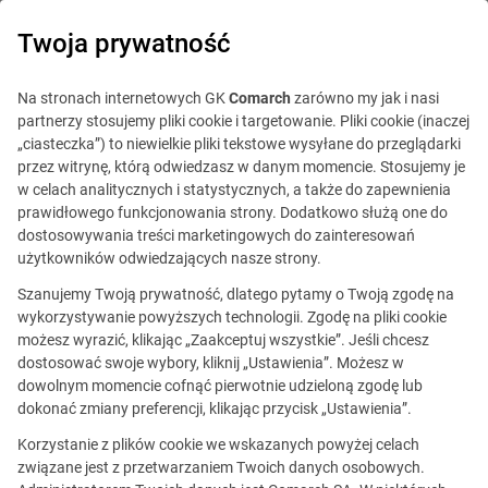
0
Twoja prywatność
Na stronach internetowych GK
Comarch
zarówno my jak i nasi
partnerzy stosujemy pliki cookie i targetowanie. Pliki cookie (inaczej
„ciasteczka”) to niewielkie pliki tekstowe wysyłane do przeglądarki
przez witrynę, którą odwiedzasz w danym momencie. Stosujemy je
w celach analitycznych i statystycznych, a także do zapewnienia
prawidłowego funkcjonowania strony. Dodatkowo służą one do
dostosowywania treści marketingowych do zainteresowań
użytkowników odwiedzających nasze strony.
Szanujemy Twoją prywatność, dlatego pytamy o Twoją zgodę na
wykorzystywanie powyższych technologii. Zgodę na pliki cookie
możesz wyrazić, klikając „Zaakceptuj wszystkie”. Jeśli chcesz
dostosować swoje wybory, kliknij „Ustawienia”. Możesz w
dowolnym momencie cofnąć pierwotnie udzieloną zgodę lub
Ta oferta jest już
dokonać zmiany preferencji, klikając przycisk „Ustawienia”.
nieaktualna.
Korzystanie z plików cookie we wskazanych powyżej celach
związane jest z przetwarzaniem Twoich danych osobowych.