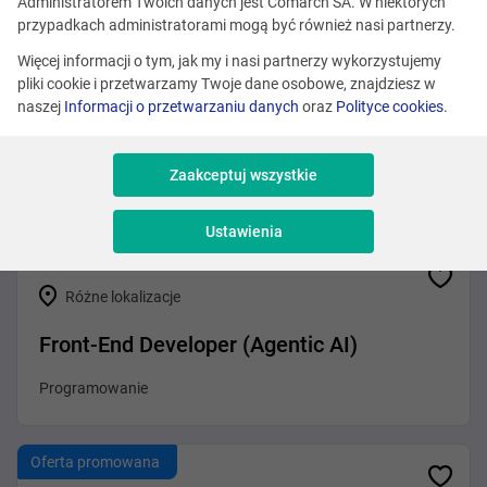
Zobacz podobne oferty
Administratorem Twoich danych jest Comarch SA. W niektórych
przypadkach administratorami mogą być również nasi partnerzy.
Więcej informacji o tym, jak my i nasi partnerzy wykorzystujemy
pliki cookie i przetwarzamy Twoje dane osobowe, znajdziesz w
Różne lokalizacje
naszej
Informacji o przetwarzaniu danych
oraz
Polityce cookies
.
.NET Developer (Agentic AI)
Zaakceptuj wszystkie
Programowanie
Ustawienia
Różne lokalizacje
Front-End Developer (Agentic AI)
Programowanie
Oferta promowana