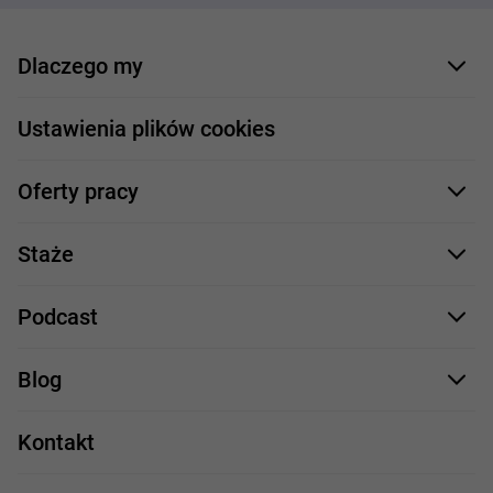
Dlaczego my
Nasi pracownicy
Ustawienia plików cookies
Co oferujemy
Oferty pracy
Nasze projekty
Formularz aplikacyjny
Profile zawodowe
Staże
Java
Proces rekrutacji
Staże IT
Podcast
.NET
Staż UX/UI
Comarch Careers
C++
Blog
Take IT
JavaScript
Praca w IT
Kontakt
Angular
Technologie