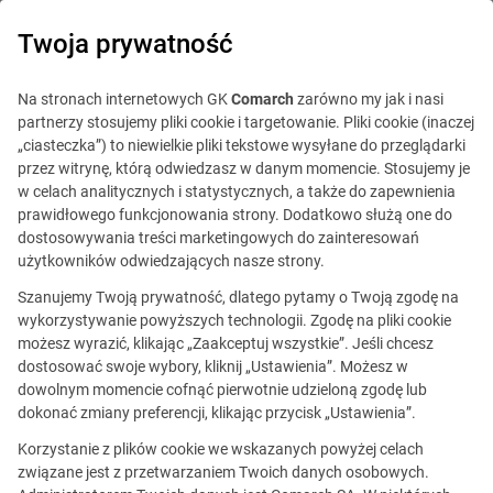
0
Twoja prywatność
Na stronach internetowych GK
Comarch
zarówno my jak i nasi
partnerzy stosujemy pliki cookie i targetowanie. Pliki cookie (inaczej
„ciasteczka”) to niewielkie pliki tekstowe wysyłane do przeglądarki
przez witrynę, którą odwiedzasz w danym momencie. Stosujemy je
w celach analitycznych i statystycznych, a także do zapewnienia
prawidłowego funkcjonowania strony. Dodatkowo służą one do
dostosowywania treści marketingowych do zainteresowań
użytkowników odwiedzających nasze strony.
Szanujemy Twoją prywatność, dlatego pytamy o Twoją zgodę na
Specjalista SEM
wykorzystywanie powyższych technologii. Zgodę na pliki cookie
możesz wyrazić, klikając „Zaakceptuj wszystkie”. Jeśli chcesz
dostosować swoje wybory, kliknij „Ustawienia”. Możesz w
dowolnym momencie cofnąć pierwotnie udzieloną zgodę lub
Ta oferta jest już
dokonać zmiany preferencji, klikając przycisk „Ustawienia”.
nieaktualna.
Korzystanie z plików cookie we wskazanych powyżej celach
związane jest z przetwarzaniem Twoich danych osobowych.