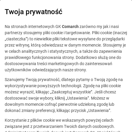
0
Twoja prywatność
Na stronach internetowych GK
Comarch
zarówno my jak i nasi
partnerzy stosujemy pliki cookie i targetowanie. Pliki cookie (inaczej
„ciasteczka”) to niewielkie pliki tekstowe wysyłane do przeglądarki
przez witrynę, którą odwiedzasz w danym momencie. Stosujemy je
w celach analitycznych i statystycznych, a także do zapewnienia
prawidłowego funkcjonowania strony. Dodatkowo służą one do
dostosowywania treści marketingowych do zainteresowań
użytkowników odwiedzających nasze strony.
Szanujemy Twoją prywatność, dlatego pytamy o Twoją zgodę na
Ta oferta jest już
wykorzystywanie powyższych technologii. Zgodę na pliki cookie
możesz wyrazić, klikając „Zaakceptuj wszystkie”. Jeśli chcesz
nieaktualna.
dostosować swoje wybory, kliknij „Ustawienia”. Możesz w
dowolnym momencie cofnąć pierwotnie udzieloną zgodę lub
Zobacz podobne oferty
dokonać zmiany preferencji, klikając przycisk „Ustawienia”.
Korzystanie z plików cookie we wskazanych powyżej celach
związane jest z przetwarzaniem Twoich danych osobowych.