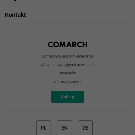
Take IT
JavaScript
Praca w IT
Kontakt
Angular
Technologie
Python
Out of office
Android / iOS
Poradnik
Doświadczeni programiści
Comarch to globalny integrator,
O nas
twórca innowacyjnych rozwiązań i
Analitycy
Redakcja
systemów
Sztuczna inteligencja
informatycznych.
Aplikuj
PL
EN
DE