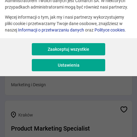
Administratorem Twoich danych jest Comarch SA. W niektórych
Kraków
przypadkach administratorami mogą być również nasi partnerzy.
Product Marketing Manager
Więcej informacji o tym, jak my i nasi partnerzy wykorzystujemy
pliki cookie i przetwarzamy Twoje dane osobowe, znajdziesz w
Marketing i Design
naszej
Informacji o przetwarzaniu danych
oraz
Polityce cookies
.
Zaakceptuj wszystkie
Kraków
Ustawienia
Senior Field Marketing Manager (ASEAN)
Marketing i Design
Kraków
Product Marketing Specialist