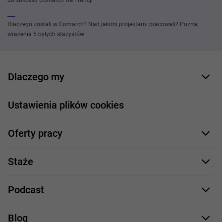
do sukcesu Comarch we Francji
Dlaczego zostali w Comarch? Nad jakimi projektami pracowali? Poznaj
wrażenia 5 byłych stażystów
Dlaczego my
Nasi pracownicy
Ustawienia plików cookies
Co oferujemy
Oferty pracy
Nasze projekty
Formularz aplikacyjny
Profile zawodowe
Staże
Java
Proces rekrutacji
Staże IT
Podcast
.NET
Staż UX/UI
Comarch Careers
C++
Blog