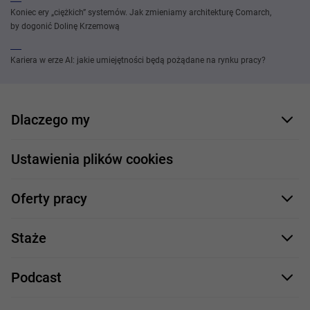
Koniec ery „ciężkich” systemów. Jak zmieniamy architekturę Comarch,
by dogonić Dolinę Krzemową
Kariera w erze AI: jakie umiejętności będą pożądane na rynku pracy?
Dlaczego my
Nasi pracownicy
Ustawienia plików cookies
Co oferujemy
Oferty pracy
Nasze projekty
Formularz aplikacyjny
Profile zawodowe
Staże
Java
Proces rekrutacji
Staże IT
Podcast
.NET
Staż UX/UI
Comarch Careers