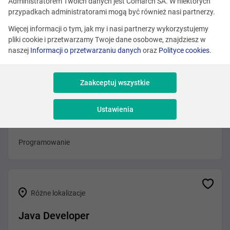
Administratorem Twoich danych jest Comarch SA. W niektórych
Różne lokalizacje
przypadkach administratorami mogą być również nasi partnerzy.
MLOps Engineer
Więcej informacji o tym, jak my i nasi partnerzy wykorzystujemy
pliki cookie i przetwarzamy Twoje dane osobowe, znajdziesz w
DevOps i Architekt
naszej
Informacji o przetwarzaniu danych
oraz
Polityce cookies
.
Zaakceptuj wszystkie
Różne lokalizacje
Ustawienia
Java Developer – Cloud R&D Product
Programowanie
Różne lokalizacje
Java Developer