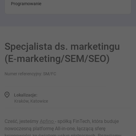
Programowanie
Specjalista ds. marketingu
(E‑marketing/SEM/SEO)
Numer referencyjny: SM/FC
Lokalizacje:
Kraków, Katowice
Cześć, jesteśmy
Apfino
- spółką FinTech, która buduje
nowoczesną platformę All-in-one, łączącą sferę
księgowości ze światem usług płatniczych. Rozwijamy