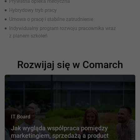
Prywatna opieka medyczna
Hybrydowy tryb pracy
Umowa o pracę i stabilne zatrudnienie
Indywidualny program rozwoju pracownika wraz
z planem szkoleń
Rozwijaj się w Comarch
IT Board
Jak wygląda współpraca pomiędzy
marketingiem, sprzedażą a product