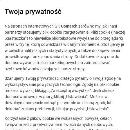
0
Twoja prywatność
Na stronach internetowych GK
Comarch
zarówno my jak i nasi
partnerzy stosujemy pliki cookie i targetowanie. Pliki cookie (inaczej
„ciasteczka”) to niewielkie pliki tekstowe wysyłane do przeglądarki
przez witrynę, którą odwiedzasz w danym momencie. Stosujemy je
w celach analitycznych i statystycznych, a także do zapewnienia
prawidłowego funkcjonowania strony. Dodatkowo służą one do
dostosowywania treści marketingowych do zainteresowań
użytkowników odwiedzających nasze strony.
Szanujemy Twoją prywatność, dlatego pytamy o Twoją zgodę na
Ta oferta jest już
wykorzystywanie powyższych technologii. Zgodę na pliki cookie
możesz wyrazić, klikając „Zaakceptuj wszystkie”. Jeśli chcesz
nieaktualna.
dostosować swoje wybory, kliknij „Ustawienia”. Możesz w
dowolnym momencie cofnąć pierwotnie udzieloną zgodę lub
Zobacz podobne oferty
dokonać zmiany preferencji, klikając przycisk „Ustawienia”.
Korzystanie z plików cookie we wskazanych powyżej celach
związane jest z przetwarzaniem Twoich danych osobowych.