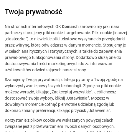
0
Twoja prywatność
Na stronach internetowych GK
Comarch
zarówno my jak i nasi
partnerzy stosujemy pliki cookie i targetowanie. Pliki cookie (inaczej
„ciasteczka”) to niewielkie pliki tekstowe wysyłane do przeglądarki
przez witrynę, którą odwiedzasz w danym momencie. Stosujemy je
w celach analitycznych i statystycznych, a także do zapewnienia
prawidłowego funkcjonowania strony. Dodatkowo służą one do
dostosowywania treści marketingowych do zainteresowań
użytkowników odwiedzających nasze strony.
Szanujemy Twoją prywatność, dlatego pytamy o Twoją zgodę na
Ta oferta jest już
wykorzystywanie powyższych technologii. Zgodę na pliki cookie
możesz wyrazić, klikając „Zaakceptuj wszystkie”. Jeśli chcesz
nieaktualna.
dostosować swoje wybory, kliknij „Ustawienia”. Możesz w
dowolnym momencie cofnąć pierwotnie udzieloną zgodę lub
Zobacz podobne oferty
dokonać zmiany preferencji, klikając przycisk „Ustawienia”.
Korzystanie z plików cookie we wskazanych powyżej celach
związane jest z przetwarzaniem Twoich danych osobowych.