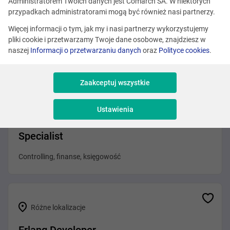
Administratorem Twoich danych jest Comarch SA. W niektórych
Kraków
przypadkach administratorami mogą być również nasi partnerzy.
Asystent/ Asystentka kadry zarządzającej
Więcej informacji o tym, jak my i nasi partnerzy wykorzystujemy
pliki cookie i przetwarzamy Twoje dane osobowe, znajdziesz w
Administracja
naszej
Informacji o przetwarzaniu danych
oraz
Polityce cookies
.
Zaakceptuj wszystkie
Kraków
Ustawienia
Financial Planning & Analysis (FP&A)
Specialist
Controlling, finanse, księgowość
Różne lokalizacje