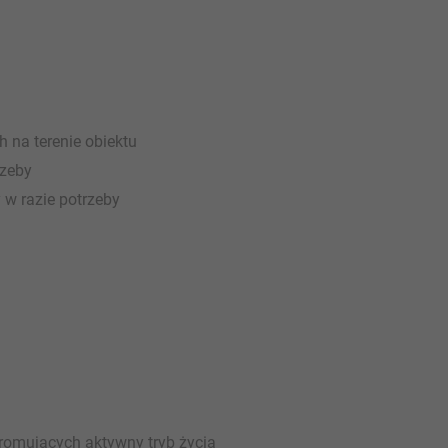
 na terenie obiektu
rzeby
 w razie potrzeby
romujących aktywny tryb życia