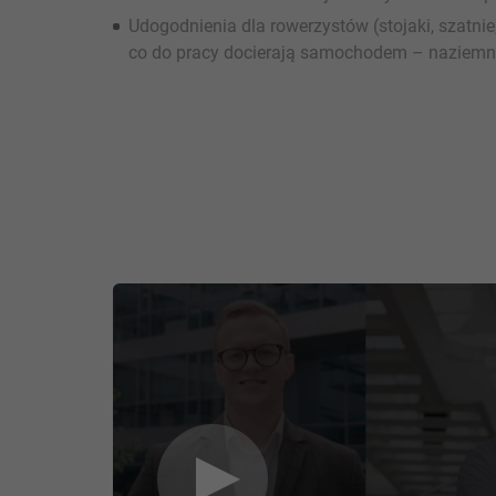
Udogodnienia dla rowerzystów (stojaki, szatnie
co do pracy docierają samochodem – naziemn