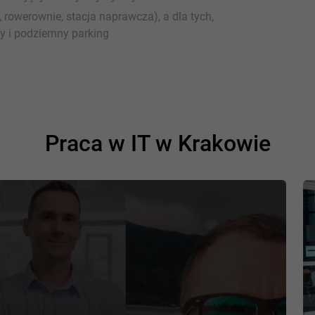
, rowerownie, stacja naprawcza), a dla tych,
y i podziemny parking
Praca w IT w Krakowie