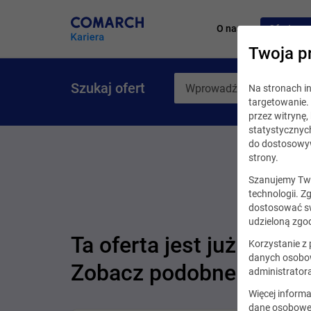
O nas
Oferty pr
Twoja p
Szukaj ofert
Na stronach 
targetowanie. 
przez witrynę
statystycznyc
do dostosowyw
strony.
Szanujemy Two
technologii. Z
dostosować sw
udzieloną zgod
Ta oferta jest już nieakt
Korzystanie z
danych osobow
Zobacz podobne oferty
administrator
Więcej informa
dane osobowe,