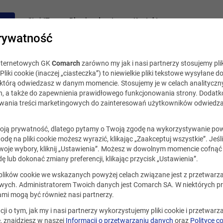
acy
Staż IT
Blog i podcast
Kontakt
rywatność
internetowych GK
Comarch
zarówno my jak i nasi partnerzy stosujemy plik
Pliki cookie (inaczej „ciasteczka”) to niewielkie pliki tekstowe wysyłane d
, którą odwiedzasz w danym momencie. Stosujemy je w celach analityczny
h, a także do zapewnienia prawidłowego funkcjonowania strony. Dodat
ania treści marketingowych do zainteresowań użytkowników odwiedza
ją prywatność, dlatego pytamy o Twoją zgodę na wykorzystywanie po
godę na pliki cookie możesz wyrazić, klikając „Zaakceptuj wszystkie”. Jeśl
oje wybory, kliknij „Ustawienia”. Możesz w dowolnym momencie cofnąć 
ę lub dokonać zmiany preferencji, klikając przycisk „Ustawienia”.
ualna.
 plików cookie we wskazanych powyżej celach związane jest z przetwar
ych. Administratorem Twoich danych jest Comarch SA. W niektórych p
ami mogą być również nasi partnerzy.
cji o tym, jak my i nasi partnerzy wykorzystujemy pliki cookie i przetwar
 znajdziesz w naszej
Informacji o przetwarzaniu danych
oraz
Polityce c