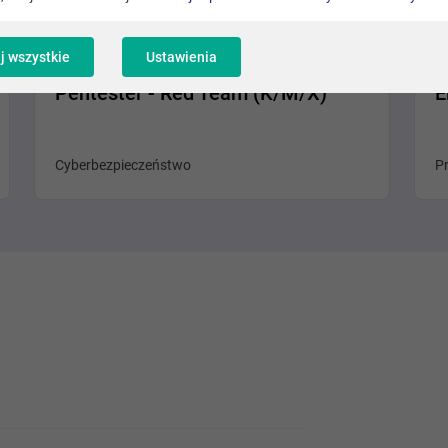
Kraków
j wszystkie
Ustawienia
Pentester - Red Team (K/M/X)
E
Cyberbezpieczeństwo
P