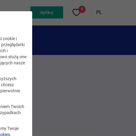
0
PL
Aplikuj
i cookie i
o przeglądarki
ch i
kowo służą one
jących nasze
wyższych
i chcesz
pierwotnie
zaniem Twoich
rzypadkach
zamy Twoje
ookies
.