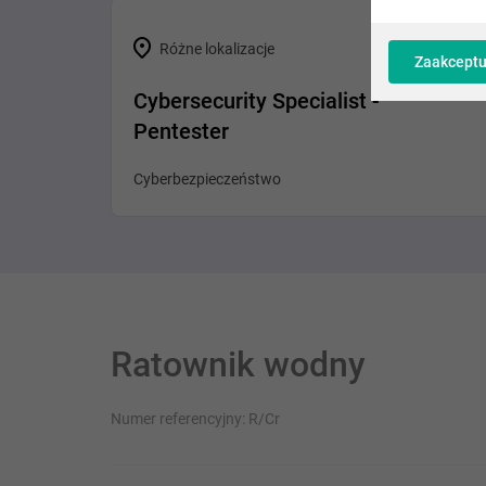
Różne lokalizacje
Zaakceptu
Cybersecurity Specialist -
Pentester
Cyberbezpieczeństwo
Ratownik wodny
Numer referencyjny: R/Cr