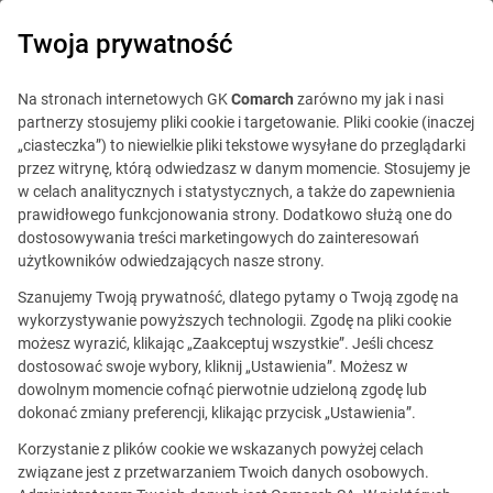
0
Twoja prywatność
Na stronach internetowych GK
Comarch
zarówno my jak i nasi
partnerzy stosujemy pliki cookie i targetowanie. Pliki cookie (inaczej
„ciasteczka”) to niewielkie pliki tekstowe wysyłane do przeglądarki
przez witrynę, którą odwiedzasz w danym momencie. Stosujemy je
w celach analitycznych i statystycznych, a także do zapewnienia
prawidłowego funkcjonowania strony. Dodatkowo służą one do
dostosowywania treści marketingowych do zainteresowań
użytkowników odwiedzających nasze strony.
Szanujemy Twoją prywatność, dlatego pytamy o Twoją zgodę na
Ta oferta jest już
wykorzystywanie powyższych technologii. Zgodę na pliki cookie
możesz wyrazić, klikając „Zaakceptuj wszystkie”. Jeśli chcesz
nieaktualna.
dostosować swoje wybory, kliknij „Ustawienia”. Możesz w
dowolnym momencie cofnąć pierwotnie udzieloną zgodę lub
Zobacz podobne oferty
dokonać zmiany preferencji, klikając przycisk „Ustawienia”.
Korzystanie z plików cookie we wskazanych powyżej celach
związane jest z przetwarzaniem Twoich danych osobowych.