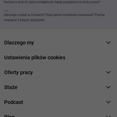
Kariera w erze AI: jakie umiejętności będą pożądane na rynku pracy?
Dlaczego zostali w Comarch? Nad jakimi projektami pracowali? Poznaj
wrażenia 5 byłych stażystów
Dlaczego my
Nasi pracownicy
Ustawienia plików cookies
Co oferujemy
Oferty pracy
Nasze projekty
Formularz aplikacyjny
Profile zawodowe
Staże
Java
Proces rekrutacji
Staże IT
Podcast
.NET
Staż UX/UI
Comarch Careers
C++