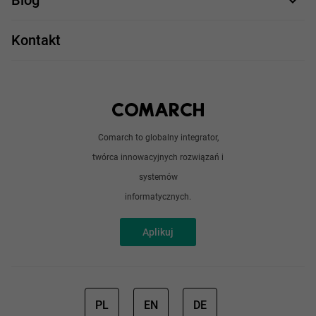
Blog
Take IT
JavaScript
Praca w IT
Kontakt
Angular
Technologie
Python
Out of office
Android / iOS
Poradnik
Doświadczeni programiści
Comarch to globalny integrator,
O nas
twórca innowacyjnych rozwiązań i
Analitycy
Redakcja
systemów
Sztuczna inteligencja
informatycznych.
Aplikuj
PL
EN
DE