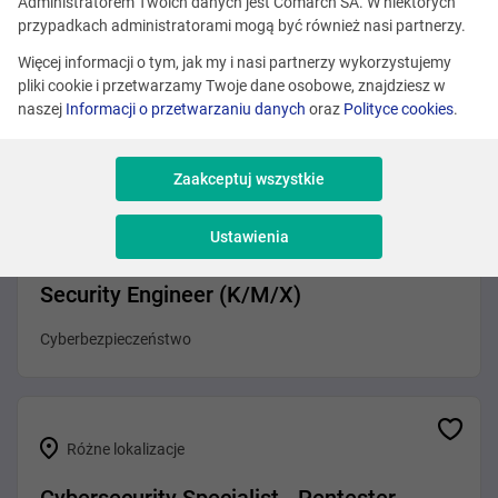
Administratorem Twoich danych jest Comarch SA. W niektórych
Różne lokalizacje
przypadkach administratorami mogą być również nasi partnerzy.
Erlang Developer
Więcej informacji o tym, jak my i nasi partnerzy wykorzystujemy
pliki cookie i przetwarzamy Twoje dane osobowe, znajdziesz w
Programowanie
naszej
Informacji o przetwarzaniu danych
oraz
Polityce cookies
.
Zaakceptuj wszystkie
Kraków
Ustawienia
Inżynier bezpieczeństwa sieci/ Network
Security Engineer (K/M/X)
Cyberbezpieczeństwo
Różne lokalizacje