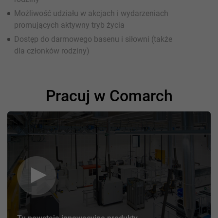
Możliwość udziału w akcjach i wydarzeniach
promujących aktywny tryb życia
Dostęp do darmowego basenu i siłowni (także
dla członków rodziny)
Pracuj w Comarch