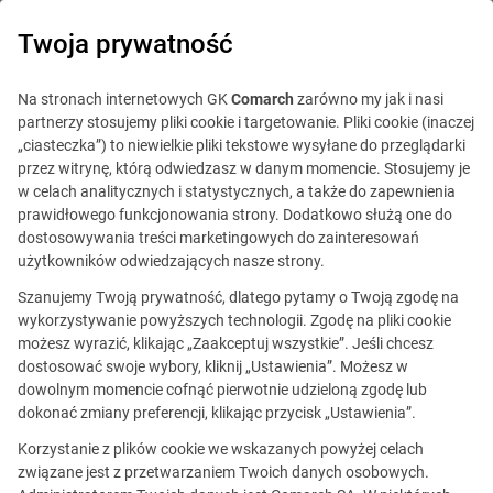
0
Twoja prywatność
Na stronach internetowych GK
Comarch
zarówno my jak i nasi
partnerzy stosujemy pliki cookie i targetowanie. Pliki cookie (inaczej
„ciasteczka”) to niewielkie pliki tekstowe wysyłane do przeglądarki
przez witrynę, którą odwiedzasz w danym momencie. Stosujemy je
w celach analitycznych i statystycznych, a także do zapewnienia
prawidłowego funkcjonowania strony. Dodatkowo służą one do
dostosowywania treści marketingowych do zainteresowań
użytkowników odwiedzających nasze strony.
Szanujemy Twoją prywatność, dlatego pytamy o Twoją zgodę na
wykorzystywanie powyższych technologii. Zgodę na pliki cookie
możesz wyrazić, klikając „Zaakceptuj wszystkie”. Jeśli chcesz
dostosować swoje wybory, kliknij „Ustawienia”. Możesz w
dowolnym momencie cofnąć pierwotnie udzieloną zgodę lub
Ta oferta jest już
dokonać zmiany preferencji, klikając przycisk „Ustawienia”.
nieaktualna.
Korzystanie z plików cookie we wskazanych powyżej celach
związane jest z przetwarzaniem Twoich danych osobowych.