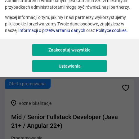
Zobacz podobne oferty
Administratorem Twoich danych jest Comarch SA. W niektórych
przypadkach administratorami mogą być również nasi partnerzy.
Więcej informacji o tym, jak my i nasi partnerzy wykorzystujemy
pliki cookie i przetwarzamy Twoje dane osobowe, znajdziesz w
Różne lokalizacje
naszej
Informacji o przetwarzaniu danych
oraz
Polityce cookies
.
AI-Empowered Mid / Senior Fullstack
Developer
Zaakceptuj wszystkie
Programowanie
Ustawienia
Oferta promowana
Różne lokalizacje
Mid / Senior Fullstack Developer (Java
21+ / Angular 22+)
Programowanie