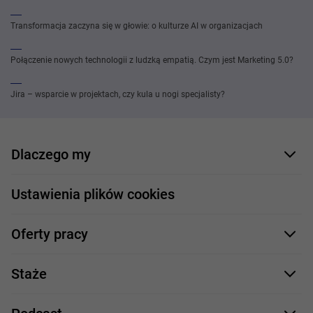
Transformacja zaczyna się w głowie: o kulturze AI w organizacjach
Połączenie nowych technologii z ludzką empatią. Czym jest Marketing 5.0?
Jira – wsparcie w projektach, czy kula u nogi specjalisty?
Dlaczego my
Nasi pracownicy
Ustawienia plików cookies
Co oferujemy
Oferty pracy
Nasze projekty
Formularz aplikacyjny
Profile zawodowe
Staże
Java
Proces rekrutacji
Staże IT