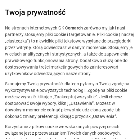
0
Twoja prywatność
Na stronach internetowych GK
Comarch
zarówno my jak i nasi
partnerzy stosujemy pliki cookie i targetowanie. Pliki cookie (inaczej
„ciasteczka”) to niewielkie pliki tekstowe wysyłane do przeglądarki
przez witrynę, którą odwiedzasz w danym momencie. Stosujemy je
w celach analitycznych i statystycznych, a także do zapewnienia
prawidłowego funkcjonowania strony. Dodatkowo służą one do
dostosowywania treści marketingowych do zainteresowań
użytkowników odwiedzających nasze strony.
Szanujemy Twoją prywatność, dlatego pytamy o Twoją zgodę na
wykorzystywanie powyższych technologii. Zgodę na pliki cookie
możesz wyrazić, klikając „Zaakceptuj wszystkie”. Jeśli chcesz
dostosować swoje wybory, kliknij „Ustawienia”. Możesz w
dowolnym momencie cofnąć pierwotnie udzieloną zgodę lub
Ta oferta jest już
dokonać zmiany preferencji, klikając przycisk „Ustawienia”.
nieaktualna.
Korzystanie z plików cookie we wskazanych powyżej celach
związane jest z przetwarzaniem Twoich danych osobowych.