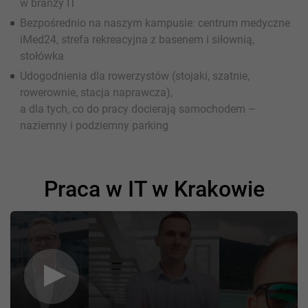
w branży IT
Bezpośrednio na naszym kampusie: centrum medyczne
iMed24, strefa rekreacyjna z basenem i siłownią,
stołówka
Udogodnienia dla rowerzystów (stojaki, szatnie,
rowerownie, stacja naprawcza),
a dla tych, co do pracy docierają samochodem –
naziemny i podziemny parking
Praca w IT w Krakowie