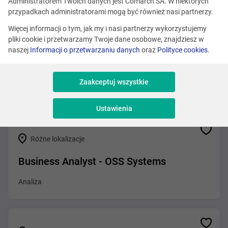
Zobacz podobne oferty
Administratorem Twoich danych jest Comarch SA. W niektórych
przypadkach administratorami mogą być również nasi partnerzy.
Więcej informacji o tym, jak my i nasi partnerzy wykorzystujemy
pliki cookie i przetwarzamy Twoje dane osobowe, znajdziesz w
Różne lokalizacje
naszej
Informacji o przetwarzaniu danych
oraz
Polityce cookies
.
Business Systems Analyst (Insurance)
Zaakceptuj wszystkie
Analiza
Ustawienia
Różne lokalizacje
Business Analyst - OSS Systems
Analiza