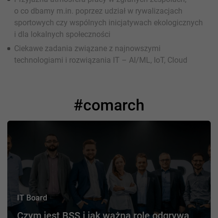
o co dbamy m.in. poprzez udział w rywalizacjach
sportowych czy wspólnych inicjatywach ekologicznych
i dla lokalnych społeczności
Ciekawe zadania związane z najnowszymi
technologiami i rozwiązania IT – AI/ML, IoT, Cloud
#comarch
IT Board
Czym jest BSS i jak ważną rolę odgrywa