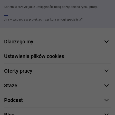
Kariera w erze AI: jakie umiejętności będą pożądane na rynku pracy?
Jira – wsparcie w projektach, czy kula u nogi specjalisty?
Dlaczego my
Nasi pracownicy
Ustawienia plików cookies
Co oferujemy
Oferty pracy
Nasze projekty
Formularz aplikacyjny
Profile zawodowe
Staże
Java
Proces rekrutacji
Staże IT
Podcast
.NET
Staż UX/UI
Comarch Careers
C++
Blog