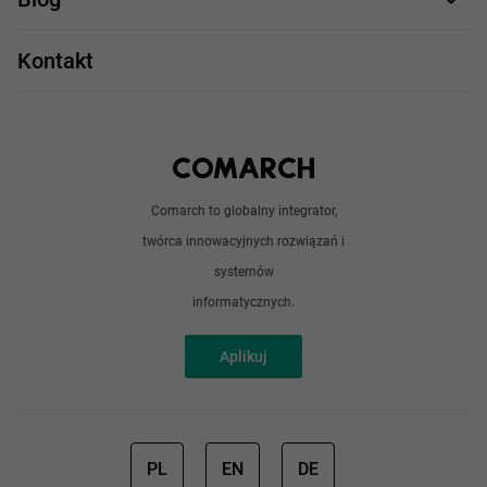
Take IT
JavaScript
Praca w IT
Kontakt
Angular
Technologie
Python
Out of office
Android / iOS
Poradnik
Doświadczeni programiści
Comarch to globalny integrator,
O nas
twórca innowacyjnych rozwiązań i
Analitycy
Redakcja
systemów
Sztuczna inteligencja
informatycznych.
Aplikuj
PL
EN
DE