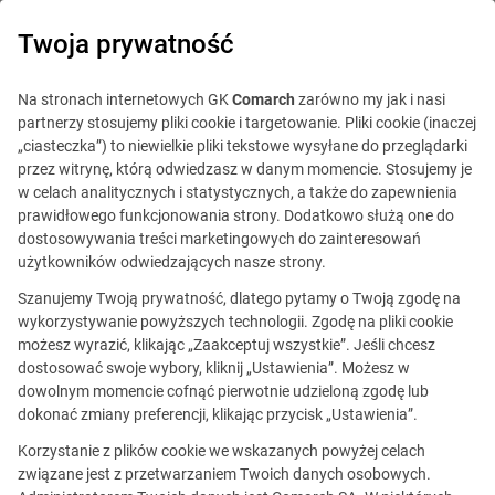
0
Twoja prywatność
Na stronach internetowych GK
Comarch
zarówno my jak i nasi
partnerzy stosujemy pliki cookie i targetowanie. Pliki cookie (inaczej
„ciasteczka”) to niewielkie pliki tekstowe wysyłane do przeglądarki
przez witrynę, którą odwiedzasz w danym momencie. Stosujemy je
w celach analitycznych i statystycznych, a także do zapewnienia
prawidłowego funkcjonowania strony. Dodatkowo służą one do
dostosowywania treści marketingowych do zainteresowań
użytkowników odwiedzających nasze strony.
Szanujemy Twoją prywatność, dlatego pytamy o Twoją zgodę na
wykorzystywanie powyższych technologii. Zgodę na pliki cookie
możesz wyrazić, klikając „Zaakceptuj wszystkie”. Jeśli chcesz
dostosować swoje wybory, kliknij „Ustawienia”. Możesz w
dowolnym momencie cofnąć pierwotnie udzieloną zgodę lub
Ta oferta jest już
dokonać zmiany preferencji, klikając przycisk „Ustawienia”.
nieaktualna.
Korzystanie z plików cookie we wskazanych powyżej celach
związane jest z przetwarzaniem Twoich danych osobowych.