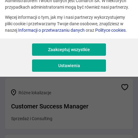
Zobacz podobne oferty
Administratorem Twoich danych jest Comarch SA. W niektórych
przypadkach administratorami mogą być również nasi partnerzy.
Więcej informacji o tym, jak my i nasi partnerzy wykorzystujemy
pliki cookie i przetwarzamy Twoje dane osobowe, znajdziesz w
Różne lokalizacje
naszej
Informacji o przetwarzaniu danych
oraz
Polityce cookies
.
Solution Architect / Presales Expert
(BSS/OSS – Telco)
Zaakceptuj wszystkie
Sprzedaż i Consulting
Ustawienia
Różne lokalizacje
Customer Success Manager
Sprzedaż i Consulting