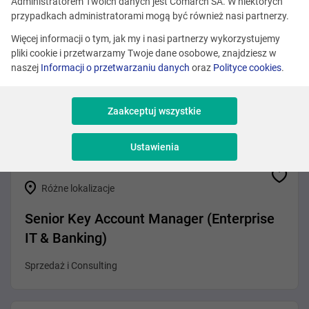
Zobacz podobne oferty
Administratorem Twoich danych jest Comarch SA. W niektórych
przypadkach administratorami mogą być również nasi partnerzy.
Więcej informacji o tym, jak my i nasi partnerzy wykorzystujemy
pliki cookie i przetwarzamy Twoje dane osobowe, znajdziesz w
Różne lokalizacje
naszej
Informacji o przetwarzaniu danych
oraz
Polityce cookies
.
Partner Channel Manager (Systemy ERP)
Zaakceptuj wszystkie
Sprzedaż i Consulting
Ustawienia
Różne lokalizacje
Senior Key Account Manager (Enterprise
IT & Banking)
Sprzedaż i Consulting