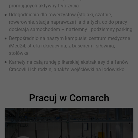
promujących aktywny tryb życia
Udogodnienia dla rowerzystów (stojaki, szatnie,
rowerownie, stacja naprawcza), a dla tych, co do pracy
docierają samochodem – naziemny i podziemny parking
Bezpośrednio na naszym kampusie: centrum medyczne
iMed24, strefa rekreacyjna, z basenem i siłownią,
stołówka
Karnety na całą rundę piłkarskiej ekstraklasy dla fanów
Cracovii i ich rodzin, a także wejściówki na lodowisko
Pracuj w Comarch