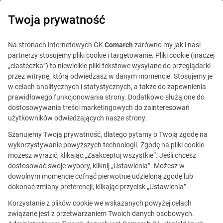
0
Twoja prywatność
Na stronach internetowych GK
Comarch
zarówno my jak i nasi
partnerzy stosujemy pliki cookie i targetowanie. Pliki cookie (inaczej
„ciasteczka”) to niewielkie pliki tekstowe wysyłane do przeglądarki
przez witrynę, którą odwiedzasz w danym momencie. Stosujemy je
w celach analitycznych i statystycznych, a także do zapewnienia
prawidłowego funkcjonowania strony. Dodatkowo służą one do
dostosowywania treści marketingowych do zainteresowań
użytkowników odwiedzających nasze strony.
Szanujemy Twoją prywatność, dlatego pytamy o Twoją zgodę na
Specjalista ds. sprzedaży (IoT Plant)
wykorzystywanie powyższych technologii. Zgodę na pliki cookie
możesz wyrazić, klikając „Zaakceptuj wszystkie”. Jeśli chcesz
dostosować swoje wybory, kliknij „Ustawienia”. Możesz w
dowolnym momencie cofnąć pierwotnie udzieloną zgodę lub
Ta oferta jest już
dokonać zmiany preferencji, klikając przycisk „Ustawienia”.
nieaktualna.
Korzystanie z plików cookie we wskazanych powyżej celach
związane jest z przetwarzaniem Twoich danych osobowych.