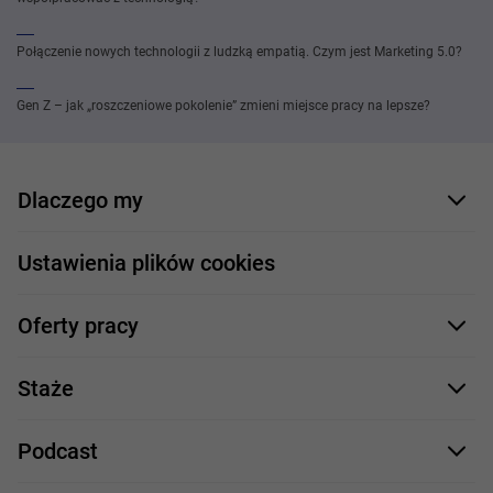
Połączenie nowych technologii z ludzką empatią. Czym jest Marketing 5.0?
Gen Z – jak „roszczeniowe pokolenie” zmieni miejsce pracy na lepsze?
Dlaczego my
Nasi pracownicy
Ustawienia plików cookies
Co oferujemy
Oferty pracy
Nasze projekty
Formularz aplikacyjny
Profile zawodowe
Staże
Java
Proces rekrutacji
Staże IT
Podcast
.NET
Staż UX/UI