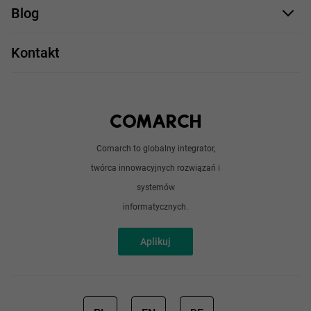
Comarch Careers
C++
Blog
Take IT
JavaScript
Praca w IT
Kontakt
Angular
Technologie
Python
Out of office
Android / iOS
Poradnik
Doświadczeni programiści
Comarch to globalny integrator,
O nas
twórca innowacyjnych rozwiązań i
Analitycy
Redakcja
systemów
Sztuczna inteligencja
informatycznych.
Aplikuj