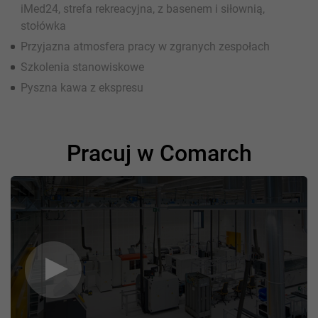
iMed24, strefa rekreacyjna, z basenem i siłownią,
stołówka
Przyjazna atmosfera pracy w zgranych zespołach
Szkolenia stanowiskowe
Pyszna kawa z ekspresu
Pracuj w Comarch