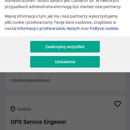
Administratorem Twoich danych jest Comarch SA. W niektórych
Różne lokalizacje
przypadkach administratorami mogą być również nasi partnerzy.
Cybersecurity Specialist - Pentester
Więcej informacji o tym, jak my i nasi partnerzy wykorzystujemy
pliki cookie i przetwarzamy Twoje dane osobowe, znajdziesz w
Cyberbezpieczeństwo
naszej
Informacji o przetwarzaniu danych
oraz
Polityce cookies
.
Zaakceptuj wszystkie
Kraków
Ustawienia
Pentester - Red Team (K/M/X)
Cyberbezpieczeństwo
Kraków
OPS Service Engineer