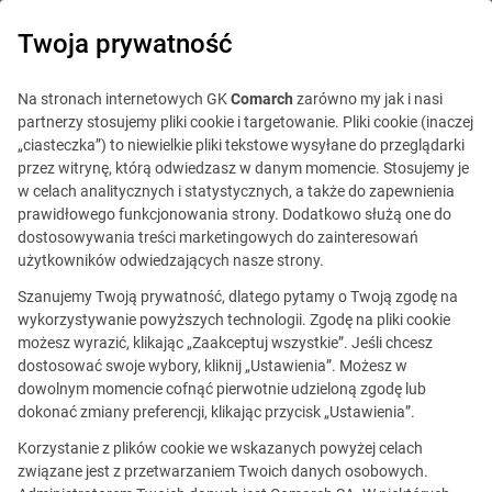
0
Twoja prywatność
Na stronach internetowych GK
Comarch
zarówno my jak i nasi
partnerzy stosujemy pliki cookie i targetowanie. Pliki cookie (inaczej
„ciasteczka”) to niewielkie pliki tekstowe wysyłane do przeglądarki
przez witrynę, którą odwiedzasz w danym momencie. Stosujemy je
w celach analitycznych i statystycznych, a także do zapewnienia
prawidłowego funkcjonowania strony. Dodatkowo służą one do
dostosowywania treści marketingowych do zainteresowań
użytkowników odwiedzających nasze strony.
Szanujemy Twoją prywatność, dlatego pytamy o Twoją zgodę na
Ta oferta jest już
wykorzystywanie powyższych technologii. Zgodę na pliki cookie
możesz wyrazić, klikając „Zaakceptuj wszystkie”. Jeśli chcesz
nieaktualna.
dostosować swoje wybory, kliknij „Ustawienia”. Możesz w
dowolnym momencie cofnąć pierwotnie udzieloną zgodę lub
Zobacz podobne oferty
dokonać zmiany preferencji, klikając przycisk „Ustawienia”.
Korzystanie z plików cookie we wskazanych powyżej celach
związane jest z przetwarzaniem Twoich danych osobowych.