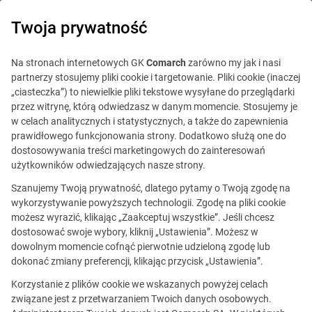
0
Twoja prywatność
Na stronach internetowych GK
Comarch
zarówno my jak i nasi
partnerzy stosujemy pliki cookie i targetowanie. Pliki cookie (inaczej
„ciasteczka”) to niewielkie pliki tekstowe wysyłane do przeglądarki
przez witrynę, którą odwiedzasz w danym momencie. Stosujemy je
w celach analitycznych i statystycznych, a także do zapewnienia
prawidłowego funkcjonowania strony. Dodatkowo służą one do
dostosowywania treści marketingowych do zainteresowań
użytkowników odwiedzających nasze strony.
Szanujemy Twoją prywatność, dlatego pytamy o Twoją zgodę na
wykorzystywanie powyższych technologii. Zgodę na pliki cookie
możesz wyrazić, klikając „Zaakceptuj wszystkie”. Jeśli chcesz
dostosować swoje wybory, kliknij „Ustawienia”. Możesz w
dowolnym momencie cofnąć pierwotnie udzieloną zgodę lub
Ta oferta jest już
dokonać zmiany preferencji, klikając przycisk „Ustawienia”.
nieaktualna.
Korzystanie z plików cookie we wskazanych powyżej celach
związane jest z przetwarzaniem Twoich danych osobowych.