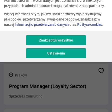
Zobacz podobne oferty
Administratorem Twoich danych jest Comarch SA. W niektórych
przypadkach administratorami mogą być również nasi partnerzy.
Więcej informacji o tym, jak my i nasi partnerzy wykorzystujemy
pliki cookie i przetwarzamy Twoje dane osobowe, znajdziesz w
Różne lokalizacje
naszej
Informacji o przetwarzaniu danych
oraz
Polityce cookies
.
Senior Business Analyst (Fintech / AI-
native ERP)
Zaakceptuj wszystkie
Analiza
Ustawienia
Kraków
Program Manager (Loyalty Sector)
Sprzedaż i Consulting