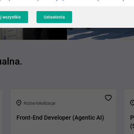
j wszystkie
Ustawienia
ualna.
Różne lokalizacje
Front-End Developer (Agentic AI)
P
(