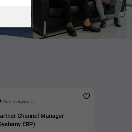
Różne lokalizacje
artner Channel Manager
Systemy ERP)