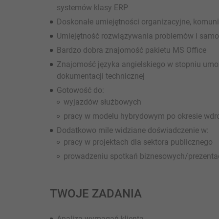
systemów klasy ERP
Doskonałe umiejętności organizacyjne, komuni
Umiejętność rozwiązywania problemów i samod
Bardzo dobra znajomość pakietu MS Office
Znajomość języka angielskiego w stopniu umoż
dokumentacji technicznej
Gotowość do:
wyjazdów służbowych
pracy w modelu hybrydowym po okresie wdroż
Dodatkowo mile widziane doświadczenie w:
pracy w projektach dla sektora publicznego
prowadzeniu spotkań biznesowych/prezentac
TWOJE ZADANIA
Analiza wymagań klienta