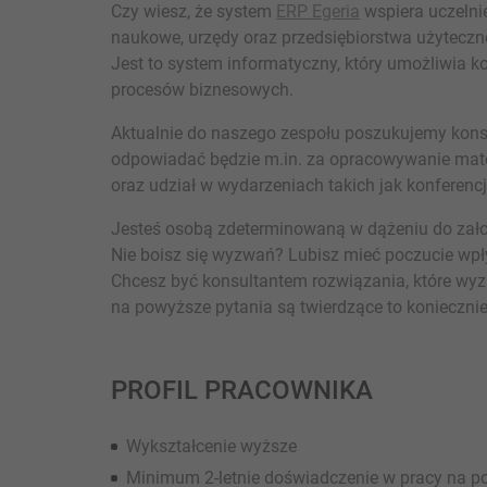
Czy wiesz, że system
ERP Egeria
wspiera uczelnie
naukowe, urzędy oraz przedsiębiorstwa użyteczn
Jest to system informatyczny, który umożliwia
procesów biznesowych.
Aktualnie do naszego zespołu poszukujemy konsu
odpowiadać będzie m.in. za opracowywanie mate
oraz udział w wydarzeniach takich jak konferencj
Jesteś osobą zdeterminowaną w dążeniu do zał
Nie boisz się wyzwań? Lubisz mieć poczucie wpły
Chcesz być konsultantem rozwiązania, które wyz
na powyższe pytania są twierdzące to koniecznie 
PROFIL PRACOWNIKA
Wykształcenie wyższe
Minimum 2-letnie doświadczenie w pracy na 