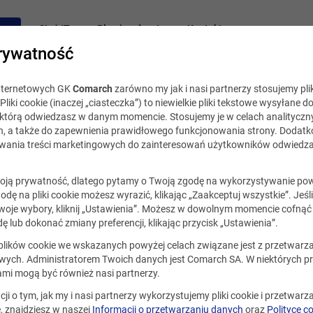
acy
Staż IT
Blog i podcast
Kontakt
rywatność
internetowych GK
Comarch
zarówno my jak i nasi partnerzy stosujemy plik
Pliki cookie (inaczej „ciasteczka”) to niewielkie pliki tekstowe wysyłane d
, którą odwiedzasz w danym momencie. Stosujemy je w celach analityczny
h, a także do zapewnienia prawidłowego funkcjonowania strony. Dodat
ania treści marketingowych do zainteresowań użytkowników odwiedza
ją prywatność, dlatego pytamy o Twoją zgodę na wykorzystywanie po
godę na pliki cookie możesz wyrazić, klikając „Zaakceptuj wszystkie”. Jeśl
oje wybory, kliknij „Ustawienia”. Możesz w dowolnym momencie cofnąć 
ę lub dokonać zmiany preferencji, klikając przycisk „Ustawienia”.
 plików cookie we wskazanych powyżej celach związane jest z przetwar
ych. Administratorem Twoich danych jest Comarch SA. W niektórych p
ami mogą być również nasi partnerzy.
cji o tym, jak my i nasi partnerzy wykorzystujemy pliki cookie i przetwar
 znajdziesz w naszej
Informacji o przetwarzaniu danych
oraz
Polityce c