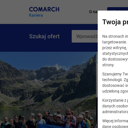
O nas
Oferty pr
Twoja p
Szukaj ofert
Na stronach 
targetowanie. 
przez witrynę
statystycznyc
do dostosowyw
strony.
Szanujemy Two
technologii. Z
dostosować sw
udzieloną zgod
Korzystanie z
danych osobow
administrator
Więcej informa
dane osobowe,