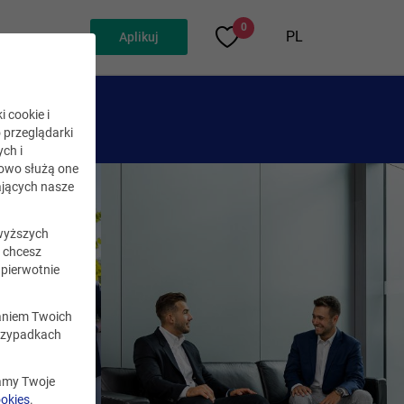
0
PL
Aplikuj
i cookie i
o przeglądarki
ch i
kowo służą one
jących nasze
wyższych
i chcesz
pierwotnie
zaniem Twoich
rzypadkach
zamy Twoje
ookies
.