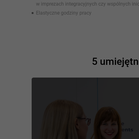
w imprezach integracyjnych czy wspólnych ini
Elastyczne godziny pracy
5 umiejętn