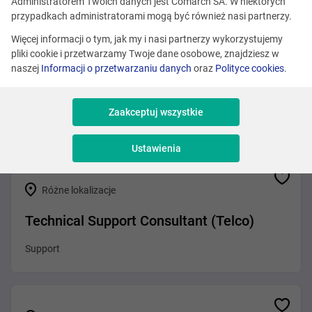
Zobacz podobne oferty
Administratorem Twoich danych jest Comarch SA. W niektórych
przypadkach administratorami mogą być również nasi partnerzy.
Więcej informacji o tym, jak my i nasi partnerzy wykorzystujemy
pliki cookie i przetwarzamy Twoje dane osobowe, znajdziesz w
Różne lokalizacje
naszej
Informacji o przetwarzaniu danych
oraz
Polityce cookies
.
Mid/Senior Java Developer
Zaakceptuj wszystkie
Programowanie
Ustawienia
Różne lokalizacje
Technical Support Consultant (Telco)
Support