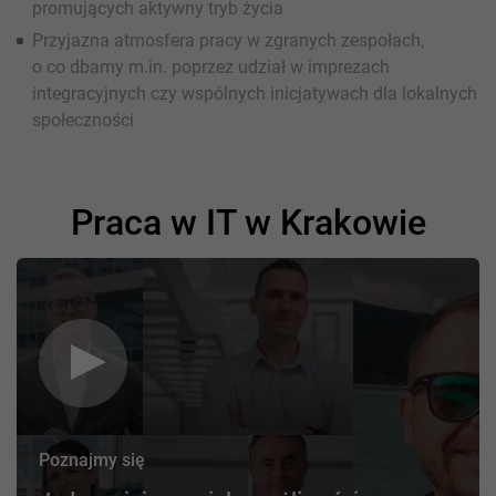
promujących aktywny tryb życia
Przyjazna atmosfera pracy w zgranych zespołach,
o co dbamy m.in. poprzez udział w imprezach
integracyjnych czy wspólnych inicjatywach dla lokalnych
społeczności
Praca w IT w Krakowie
Poznajmy się