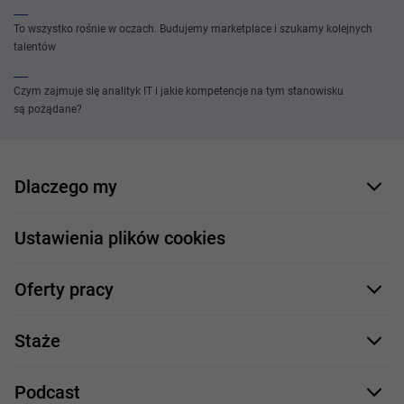
To wszystko rośnie w oczach. Budujemy marketplace i szukamy kolejnych
talentów
Czym zajmuje się analityk IT i jakie kompetencje na tym stanowisku
są pożądane?
Dlaczego my
Nasi pracownicy
Ustawienia plików cookies
Co oferujemy
Oferty pracy
Nasze projekty
Formularz aplikacyjny
Profile zawodowe
Staże
Java
Proces rekrutacji
Staże IT
Podcast
.NET