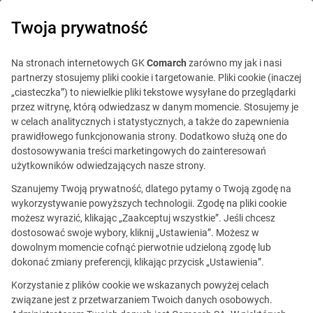
0
Twoja prywatność
Na stronach internetowych GK
Comarch
zarówno my jak i nasi
partnerzy stosujemy pliki cookie i targetowanie. Pliki cookie (inaczej
„ciasteczka”) to niewielkie pliki tekstowe wysyłane do przeglądarki
przez witrynę, którą odwiedzasz w danym momencie. Stosujemy je
w celach analitycznych i statystycznych, a także do zapewnienia
prawidłowego funkcjonowania strony. Dodatkowo służą one do
dostosowywania treści marketingowych do zainteresowań
użytkowników odwiedzających nasze strony.
Szanujemy Twoją prywatność, dlatego pytamy o Twoją zgodę na
wykorzystywanie powyższych technologii. Zgodę na pliki cookie
możesz wyrazić, klikając „Zaakceptuj wszystkie”. Jeśli chcesz
dostosować swoje wybory, kliknij „Ustawienia”. Możesz w
dowolnym momencie cofnąć pierwotnie udzieloną zgodę lub
Ta oferta jest już
dokonać zmiany preferencji, klikając przycisk „Ustawienia”.
nieaktualna.
Korzystanie z plików cookie we wskazanych powyżej celach
związane jest z przetwarzaniem Twoich danych osobowych.