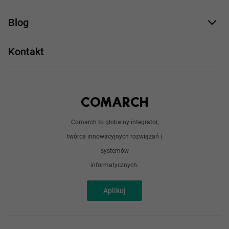
Staż UX/UI
Comarch Careers
C++
Blog
Take IT
JavaScript
Praca w IT
Kontakt
Angular
Technologie
Python
Out of office
Android / iOS
Poradnik
Doświadczeni programiści
Comarch to globalny integrator,
O nas
twórca innowacyjnych rozwiązań i
Analitycy
Redakcja
systemów
Sztuczna inteligencja
informatycznych.
Aplikuj