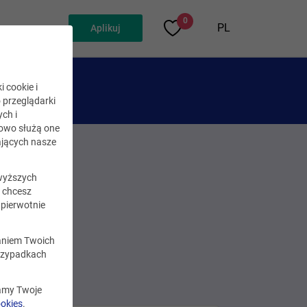
0
PL
Aplikuj
i cookie i
o przeglądarki
ch i
kowo służą one
jących nasze
wyższych
i chcesz
pierwotnie
zaniem Twoich
rzypadkach
zamy Twoje
ookies
.