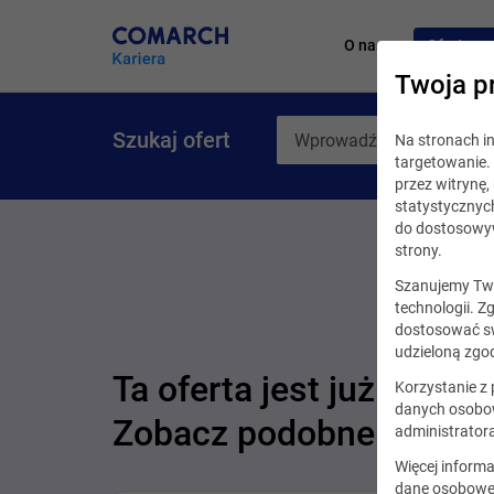
O nas
Oferty pr
Twoja p
Szukaj ofert
Na stronach 
targetowanie. 
przez witrynę
statystycznyc
do dostosowyw
strony.
Szanujemy Two
technologii. Z
dostosować sw
udzieloną zgod
Ta oferta jest już nieakt
Korzystanie z
danych osobow
Zobacz podobne oferty
administrator
Więcej informa
dane osobowe,