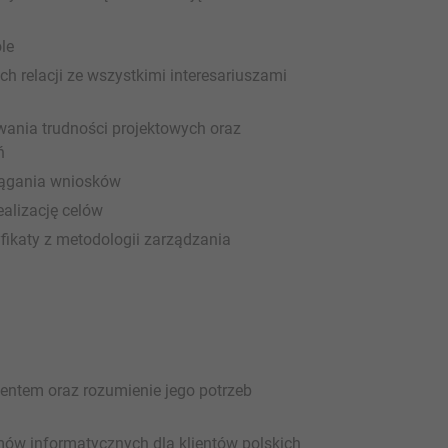
le
 relacji ze wszystkimi interesariuszami
ania trudności projektowych oraz
ń
iągania wniosków
ealizację celów
fikaty z metodologii zarządzania
ientem oraz rozumienie jego potrzeb
ów informatycznych dla klientów polskich