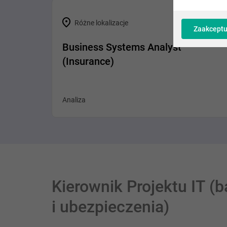
Różne lokalizacje
Zaakceptu
Business Systems Analyst
(Insurance)
Analiza
Kierownik Projektu IT 
i ubezpieczenia)