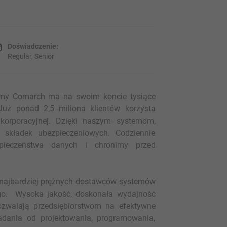
Doświadczenie:
Regular, Senior
firmy Comarch ma na swoim koncie tysiące
Już ponad 2,5 miliona klientów korzysta
orporacyjnej. Dzięki naszym systemom,
 składek ubezpieczeniowych. Codziennie
pieczeństwa danych i chronimy przed
 najbardziej prężnych dostawców systemów
go. Wysoka jakość, doskonała wydajność
ozwalają przedsiębiorstwom na efektywne
adania od projektowania, programowania,