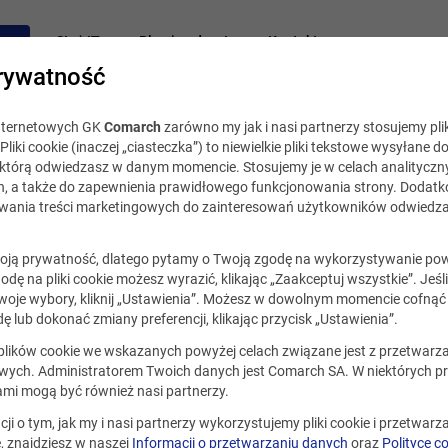
acy
Staż IT
Blog i podcast
Kontakt
rywatność
internetowych GK
Comarch
zarówno my jak i nasi partnerzy stosujemy plik
Pliki cookie (inaczej „ciasteczka”) to niewielkie pliki tekstowe wysyłane d
, którą odwiedzasz w danym momencie. Stosujemy je w celach analityczny
h, a także do zapewnienia prawidłowego funkcjonowania strony. Dodat
ania treści marketingowych do zainteresowań użytkowników odwiedza
ją prywatność, dlatego pytamy o Twoją zgodę na wykorzystywanie po
godę na pliki cookie możesz wyrazić, klikając „Zaakceptuj wszystkie”. Jeśl
oje wybory, kliknij „Ustawienia”. Możesz w dowolnym momencie cofnąć 
ę lub dokonać zmiany preferencji, klikając przycisk „Ustawienia”.
ualna.
 plików cookie we wskazanych powyżej celach związane jest z przetwar
ych. Administratorem Twoich danych jest Comarch SA. W niektórych p
ami mogą być również nasi partnerzy.
cji o tym, jak my i nasi partnerzy wykorzystujemy pliki cookie i przetwar
 znajdziesz w naszej
Informacji o przetwarzaniu danych
oraz
Polityce c