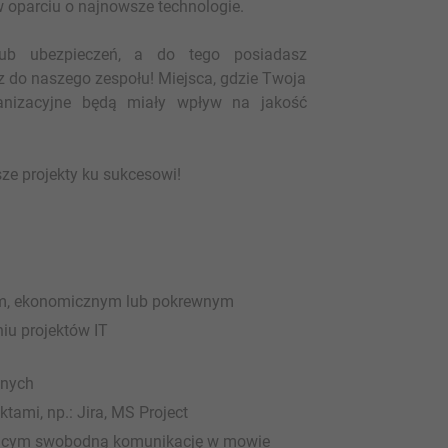
oparciu o najnowsze technologie.
 lub ubezpieczeń, a do tego posiadasz
z do naszego zespołu! Miejsca, gdzie Twoja
ganizacyjne będą miały wpływ na jakość
sze projekty ku sukcesowi!
nym, ekonomicznym lub pokrewnym
iu projektów IT
znych
ami, np.: Jira, MS Project
ającym swobodną komunikację w mowie