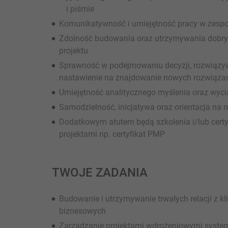
i piśmie
Komunikatywność i umiejętność pracy w zespo
Zdolność budowania oraz utrzymywania dobrych
projektu
Sprawność w podejmowaniu decyzji, rozwiązyw
nastawienie na znajdowanie nowych rozwiąza
Umiejętność analitycznego myślenia oraz wyc
Samodzielność, inicjatywa oraz orientacja na r
Dodatkowym atutem będą szkolenia i/lub certy
projektami np. certyfikat PMP
TWOJE ZADANIA
Budowanie i utrzymywanie trwałych relacji z kl
biznesowych
Zarządzanie projektami wdrożeniowymi system