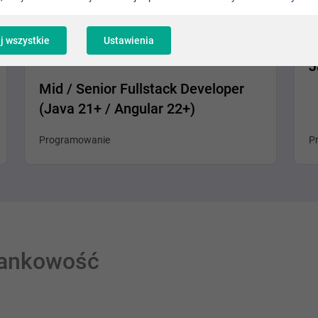
Oferta promowana
j wszystkie
Ustawienia
Różne lokalizacje
J
Mid / Senior Fullstack Developer
(Java 21+ / Angular 22+)
Programowanie
P
(bankowość