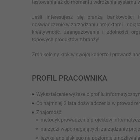
testowania aż do momentu wdrożenia systemu w 
Jeśli interesujesz się branżą bankowości
doświadczenie w zarządzaniu projektami - dołąc
kreatywność, zaangażowanie i zdolności or
topowych produktów z branży!
Zrób kolejny krok w swojej karierze i prowadź na
PROFIL PRACOWNIKA
Wykształcenie wyższe o profilu informatycz
Co najmniej 2 lata doświadczenia w prowadzen
Znajomość:
metodyk prowadzenia projektów informatyc
narzędzi wspomagających zarządzanie projekt
języka angielskiego na poziomie umożliwi