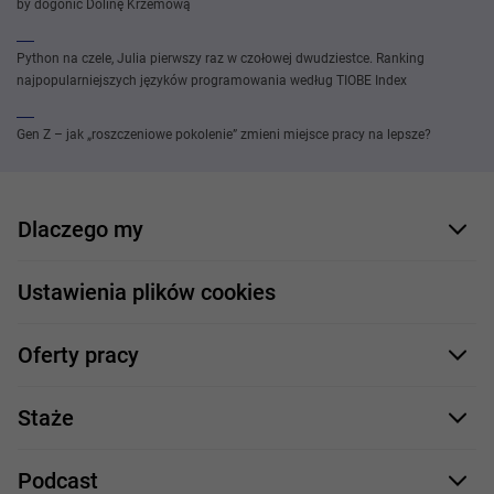
by dogonić Dolinę Krzemową
Python na czele, Julia pierwszy raz w czołowej dwudziestce. Ranking
najpopularniejszych języków programowania według TIOBE Index
Gen Z – jak „roszczeniowe pokolenie” zmieni miejsce pracy na lepsze?
Dlaczego my
Nasi pracownicy
Ustawienia plików cookies
Co oferujemy
Oferty pracy
Nasze projekty
Formularz aplikacyjny
Profile zawodowe
Staże
Java
Proces rekrutacji
Staże IT
Podcast