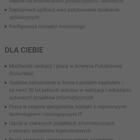
błędów na środowiskach produkcyjnych i testowych
Deployment aplikacji oraz patchowanie środowisk
aplikacyjnych
Konfiguracja narzędzi monitoringu
DLA CIEBIE
Możliwość relokacji i pracy w Ameryce Południowej
(Kolumbia)
Stabilne zatrudnienie w firmie z polskim kapitałem –
za nami 30 lat pełnych sukcesu w realizacji i wdrażaniu
autorskich projektów informatycznych
Praca w zespole specjalistów, kontakt z najnowszymi
technologiami i rozwiązaniami IT
Udział w ciekawych projektach informatycznych
z obszaru systemów lojalnościowych
Nowe wyzwania wspierające rozwój zawodowy