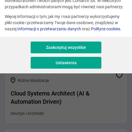
Zobacz podobne oferty
Administratorem Twoich danych jest Comarch SA. W niektórych
przypadkach administratorami mogą być również nasi partnerzy.
Więcej informacji o tym, jak my i nasi partnerzy wykorzystujemy
pliki cookie i przetwarzamy Twoje dane osobowe, znajdziesz w
Różne lokalizacje
naszej
Informacji o przetwarzaniu danych
oraz
Polityce cookies
.
Fullstack Developer (.NET / Angular)
Zaakceptuj wszystkie
Programowanie
Ustawienia
Różne lokalizacje
Cloud Systems Architect (AI &
Automation Driven)
DevOps i Architekt