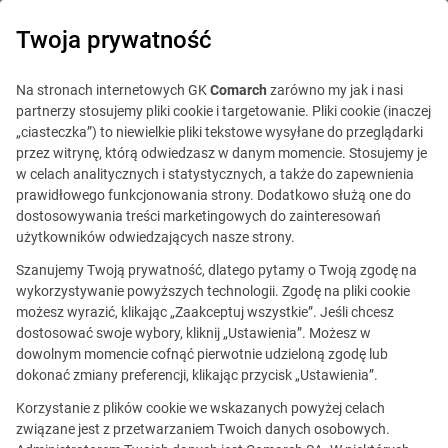
0
Twoja prywatność
Na stronach internetowych GK
Comarch
zarówno my jak i nasi
partnerzy stosujemy pliki cookie i targetowanie. Pliki cookie (inaczej
„ciasteczka”) to niewielkie pliki tekstowe wysyłane do przeglądarki
przez witrynę, którą odwiedzasz w danym momencie. Stosujemy je
w celach analitycznych i statystycznych, a także do zapewnienia
prawidłowego funkcjonowania strony. Dodatkowo służą one do
dostosowywania treści marketingowych do zainteresowań
użytkowników odwiedzających nasze strony.
Szanujemy Twoją prywatność, dlatego pytamy o Twoją zgodę na
wykorzystywanie powyższych technologii. Zgodę na pliki cookie
możesz wyrazić, klikając „Zaakceptuj wszystkie”. Jeśli chcesz
dostosować swoje wybory, kliknij „Ustawienia”. Możesz w
dowolnym momencie cofnąć pierwotnie udzieloną zgodę lub
Ta oferta jest już
dokonać zmiany preferencji, klikając przycisk „Ustawienia”.
nieaktualna.
Korzystanie z plików cookie we wskazanych powyżej celach
związane jest z przetwarzaniem Twoich danych osobowych.