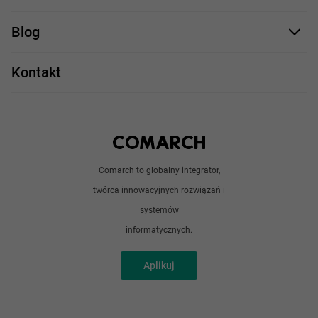
.NET
Staż UX/UI
Comarch Careers
C++
Blog
Take IT
JavaScript
Praca w IT
Kontakt
Angular
Technologie
Python
Out of office
Android / iOS
Poradnik
Doświadczeni programiści
Comarch to globalny integrator,
O nas
twórca innowacyjnych rozwiązań i
Analitycy
Redakcja
systemów
Sztuczna inteligencja
informatycznych.
Aplikuj