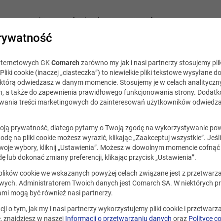
acy
Staż IT
Blog i podcast
Kontakt
rywatność
internetowych GK
Comarch
zarówno my jak i nasi partnerzy stosujemy plik
Comarch Careers
21 kwietnia 2021
Pliki cookie (inaczej „ciasteczka”) to niewielkie pliki tekstowe wysyłane d
, którą odwiedzasz w danym momencie. Stosujemy je w celach analityczny
h, a także do zapewnienia prawidłowego funkcjonowania strony. Dodat
arch Careers: Inżynier system
ania treści marketingowych do zainteresowań użytkowników odwiedza
ją prywatność, dlatego pytamy o Twoją zgodę na wykorzystywanie po
godę na pliki cookie możesz wyrazić, klikając „Zaakceptuj wszystkie”. Jeśl
oje wybory, kliknij „Ustawienia”. Możesz w dowolnym momencie cofnąć 
W najnowszym odcinku Toma
ę lub dokonać zmiany preferencji, klikając przycisk „Ustawienia”.
Grondal opowie o pracy Inżyni
 plików cookie we wskazanych powyżej celach związane jest z przetwar
systemowego. Słuchając podc
ych. Administratorem Twoich danych jest Comarch SA. W niektórych p
dowiecie się jakie obowiązki c
ami mogą być również nasi partnerzy.
Was na tym stanowisku, jakie
cji o tym, jak my i nasi partnerzy wykorzystujemy pliki cookie i przetwar
wymagania stawiamy kandyd
 znajdziesz w naszej
Informacji o przetwarzaniu danych
oraz
Polityce c