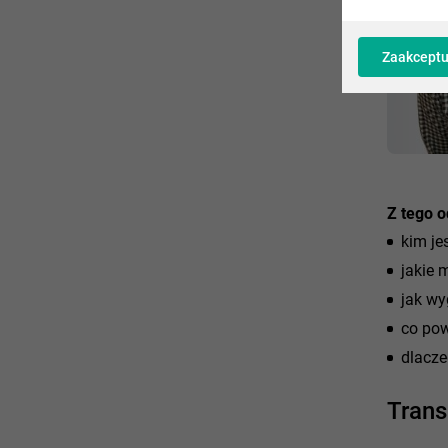
Zaakceptu
Z tego o
kim je
jakie 
jak wy
co pow
dlacze
Trans