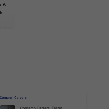
.
W
ch
dczenie
 lat.
aście
akie
k
ma
Comarch Careers
z oknami
mujemy.
Comarch Careers: Tester