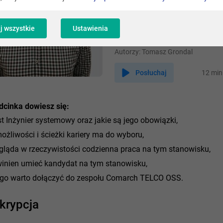
oraz dlaczego warto swoją kar
zawodową związać z Comarch
j wszystkie
Ustawienia
Data nagrania:
15 marca 2021
Autorzy:
Tomasz Grondal
Posłuchaj
12 min
dcinka dowiesz się:
st Inżynier systemowy oraz jakie są jego obowiązki,
możliwości i ścieżki kariery ma do wyboru,
gląda w rzeczywistości codzienna praca na tym stanowisku,
inien umieć kandydat na tym stanowisku,
go warto dołączyć do zespołu Comarch TELCO OSS.
krypcja