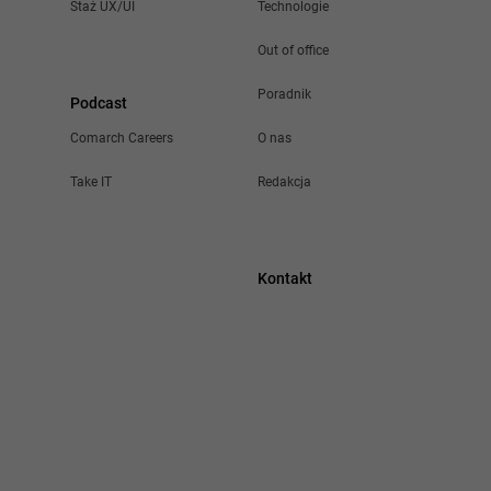
hmury
Staż UX/UI
Technologie
.
Out of office
 i
Poradnik
Podcast
ch
Comarch Careers
O nas
 i
Take IT
Redakcja
ację
ne, bazy
emu do
Kontakt
ce
tyczne
tów mamy
ymagania