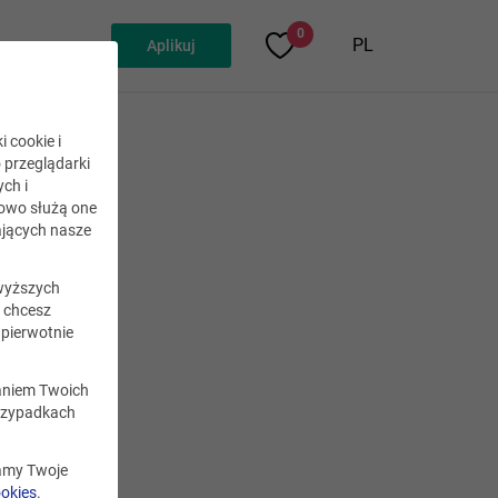
0
PL
Aplikuj
i cookie i
o przeglądarki
ch i
kowo służą one
owy
jących nasze
wyższych
i chcesz
pierwotnie
sz
era
zaniem Twoich
astu
rzypadkach
zekają
zamy Twoje
atom
ookies
.