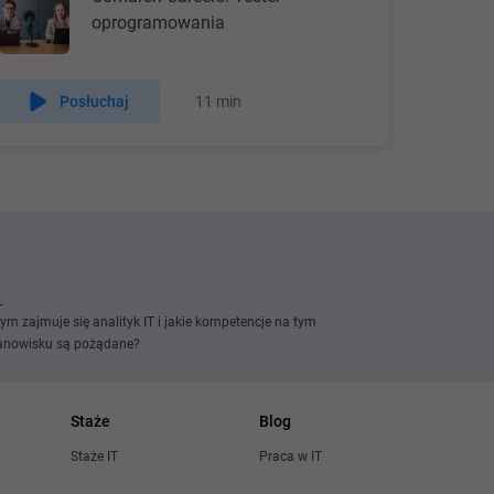
amy, aby
oprogramowania
me te
y. Rola
Posłuchaj
11 min
lko do
agające
icketów,
ardzo
bix oraz
ym zajmuje się analityk IT i jakie kompetencje na tym
zeniem
anowisku są pożądane?
Staże
Blog
i, jak
Staże IT
Praca w IT
wać w