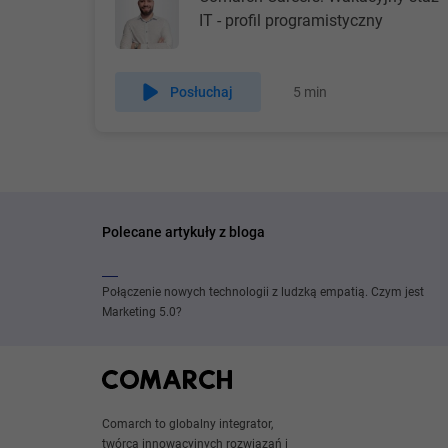
IT - profil programistyczny
W skróci
infrastr
środowi
Posłuchaj
5 min
dość czę
tego si
prace in
automaty
Polecane artykuły z bloga
ważny ob
ELK stac
Połączenie nowych technologii z ludzką empatią. Czym jest
architek
Marketing 5.0?
rozwiąz
Tak, tak
Kuberne
Comarch to globalny integrator,
twórca innowacyjnych rozwiązań i