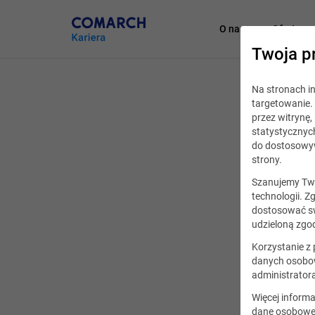
O nas
Oferty pr
Twoja p
Na stronach 
Podcasts
targetowanie. 
przez witrynę
statystycznyc
Com
do dostosowyw
strony.
Szanujemy Two
technologii. Z
dostosować sw
udzieloną zgod
Korzystanie z
danych osobow
administrator
Więcej informa
dane osobowe,