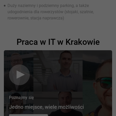
Duży naziemny i podziemny parking, a także
udogodnienia dla rowerzystów (stojaki, szatnie,
rowerownie, stacja naprawcza)
Praca w IT w Krakowie
Poznajmy się
Jedno miejsce, wiele możliwości