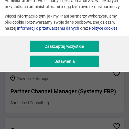
Zobacz podobne oferty
Administratorem Twoich danych jest Comarch SA. W niektórych
przypadkach administratorami mogą być również nasi partnerzy.
Więcej informacji o tym, jak my i nasi partnerzy wykorzystujemy
pliki cookie i przetwarzamy Twoje dane osobowe, znajdziesz w
Różne lokalizacje
naszej
Informacji o przetwarzaniu danych
oraz
Polityce cookies
.
Front-End Developer (Agentic AI)
Zaakceptuj wszystkie
Programowanie
Ustawienia
Różne lokalizacje
Partner Channel Manager (Systemy ERP)
Sprzedaż i Consulting