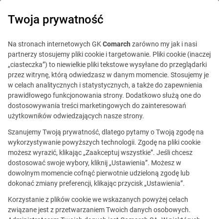
0
Twoja prywatność
Na stronach internetowych GK
Comarch
zarówno my jak i nasi
partnerzy stosujemy pliki cookie i targetowanie. Pliki cookie (inaczej
„ciasteczka”) to niewielkie pliki tekstowe wysyłane do przeglądarki
przez witrynę, którą odwiedzasz w danym momencie. Stosujemy je
w celach analitycznych i statystycznych, a także do zapewnienia
prawidłowego funkcjonowania strony. Dodatkowo służą one do
dostosowywania treści marketingowych do zainteresowań
użytkowników odwiedzających nasze strony.
Szanujemy Twoją prywatność, dlatego pytamy o Twoją zgodę na
wykorzystywanie powyższych technologii. Zgodę na pliki cookie
możesz wyrazić, klikając „Zaakceptuj wszystkie”. Jeśli chcesz
dostosować swoje wybory, kliknij „Ustawienia”. Możesz w
dowolnym momencie cofnąć pierwotnie udzieloną zgodę lub
Ta oferta jest już
dokonać zmiany preferencji, klikając przycisk „Ustawienia”.
nieaktualna.
Korzystanie z plików cookie we wskazanych powyżej celach
związane jest z przetwarzaniem Twoich danych osobowych.