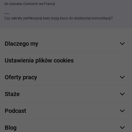
do sukcesu Comarch we Francji
Czy sekrety perfekcyjnej bezy kryją klucz do skutecznej komunikacji?
Dlaczego my
Nasi pracownicy
Ustawienia plików cookies
Co oferujemy
Oferty pracy
Nasze projekty
Formularz aplikacyjny
Profile zawodowe
Staże
Java
Proces rekrutacji
Staże IT
Podcast
.NET
Staż UX/UI
Comarch Careers
C++
Blog