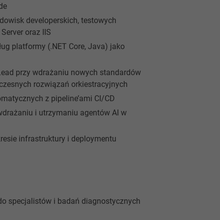
de
dowisk developerskich, testowych
Server oraz IIS
ug platformy (.NET Core, Java) jako
 Lead przy wdrażaniu nowych standardów
woczesnych rozwiązań orkiestracyjnych
omatycznych z pipeline’ami CI/CD
wdrażaniu i utrzymaniu agentów AI w
resie infrastruktury i deploymentu
do specjalistów i badań diagnostycznych