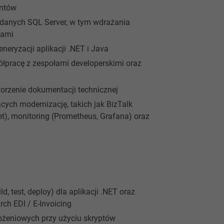
entów
danych SQL Server, w tym wdrażania
tami
neryzacji aplikacji .NET i Java
łpracę z zespołami developerskimi oraz
orzenie dokumentacji technicznej
cych modernizację, takich jak BizTalk
pet), monitoring (Prometheus, Grafana) oraz
, test, deploy) dla aplikacji .NET oraz
h EDI / E-Invoicing
żeniowych przy użyciu skryptów