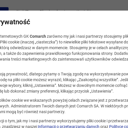
acy
Staż IT
Blog i podcast
Kontakt
rywatność
internetowych GK
Comarch
zarówno my jak i nasi partnerzy stosujemy plik
Pliki cookie (inaczej „ciasteczka”) to niewielkie pliki tekstowe wysyłane d
, którą odwiedzasz w danym momencie. Stosujemy je w celach analityczny
h, a także do zapewnienia prawidłowego funkcjonowania strony. Dodat
ania treści marketingowych do zainteresowań użytkowników odwiedza
ją prywatność, dlatego pytamy o Twoją zgodę na wykorzystywanie po
godę na pliki cookie możesz wyrazić, klikając „Zaakceptuj wszystkie”. Jeśl
oje wybory, kliknij „Ustawienia”. Możesz w dowolnym momencie cofnąć 
ę lub dokonać zmiany preferencji, klikając przycisk „Ustawienia”.
 plików cookie we wskazanych powyżej celach związane jest z przetwar
ych. Administratorem Twoich danych jest Comarch SA. W niektórych p
ami mogą być również nasi partnerzy.
cji o tym, jak my i nasi partnerzy wykorzystujemy pliki cookie i przetwar
 znajdziesz w naszej
Informacji o przetwarzaniu danych
oraz
Polityce c