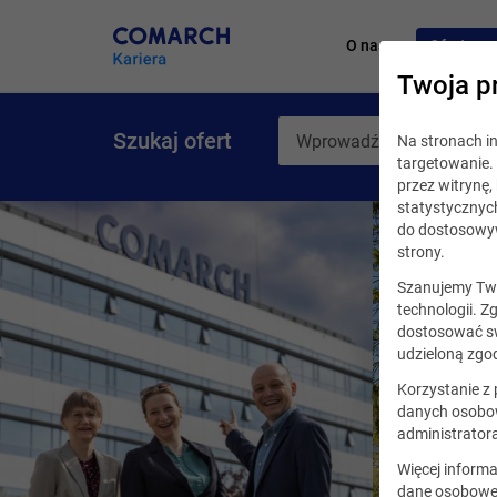
O nas
Oferty pr
Twoja p
Szukaj ofert
Na stronach 
targetowanie. 
przez witrynę
statystycznyc
do dostosowyw
strony.
Szanujemy Two
technologii. Z
dostosować sw
udzieloną zgod
Korzystanie z
danych osobow
administrator
Więcej informa
dane osobowe,