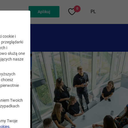
0
PL
Aplikuj
i cookie i
o przeglądarki
ch i
kowo służą one
jących nasze
wyższych
i chcesz
pierwotnie
zaniem Twoich
rzypadkach
zamy Twoje
ookies
.