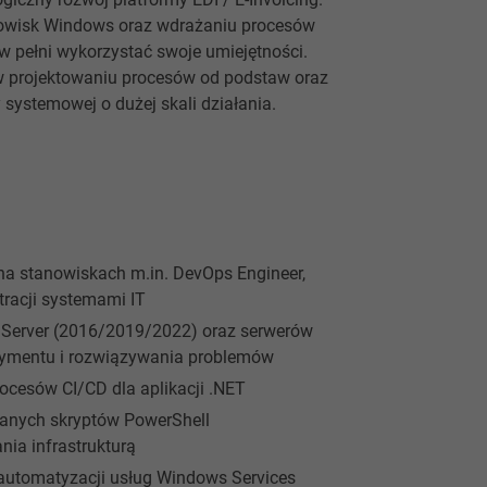
dowisk Windows oraz wdrażaniu procesów
i w pełni wykorzystać swoje umiejętności.
w projektowaniu procesów od podstaw oraz
 systemowej o dużej skali działania.
a stanowiskach m.in. DevOps Engineer,
tracji systemami IT
erver (2016/2019/2022) oraz serwerów
ploymentu i rozwiązywania problemów
ocesów CI/CD dla aplikacji .NET
anych skryptów PowerShell
ia infrastrukturą
 automatyzacji usług Windows Services