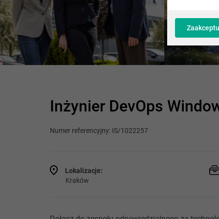
Zaakceptu
Inżynier DevOps Windo
Numer referencyjny: IS/1022257
Lokalizacje:
Kraków
Dołącz do zespołu odpowiedzialnego za technolog