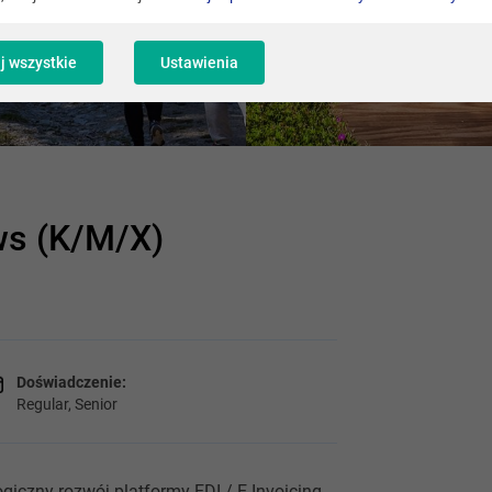
j wszystkie
Ustawienia
ws (K/M/X)
Doświadczenie:
Regular, Senior
iczny rozwój platformy EDI / E-Invoicing.