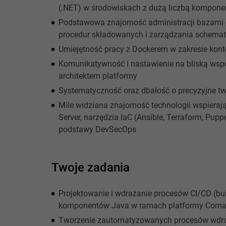
(.NET) w środowiskach z dużą liczbą kompon
Podstawowa znajomość administracji bazami 
procedur składowanych i zarządzania schema
Umiejętność pracy z Dockerem w zakresie konte
Komunikatywność i nastawienie na bliską wspó
architektem platformy
Systematyczność oraz dbałość o precyzyjne tw
Mile widziana znajomość technologii wspierają
Server, narzędzia IaC (Ansible, Terraform, Pup
podstawy DevSecOps
Twoje zadania
Projektowanie i wdrażanie procesów CI/CD (build
komponentów Java w ramach platformy Comarc
Tworzenie zautomatyzowanych procesów wdro