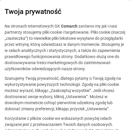
0
Twoja prywatność
Na stronach internetowych GK
Comarch
zarówno my jak i nasi
partnerzy stosujemy pliki cookie i targetowanie. Pliki cookie (inaczej
„ciasteczka”) to niewielkie pliki tekstowe wysyłane do przeglądarki
przez witrynę, którą odwiedzasz w danym momencie. Stosujemy je
w celach analitycznych i statystycznych, a także do zapewnienia
prawidłowego funkcjonowania strony. Dodatkowo służą one do
dostosowywania treści marketingowych do zainteresowań
użytkowników odwiedzających nasze strony.
Szanujemy Twoją prywatność, dlatego pytamy o Twoją zgodę na
wykorzystywanie powyższych technologii. Zgodę na pliki cookie
możesz wyrazić, klikając „Zaakceptuj wszystkie”. Jeśli chcesz
dostosować swoje wybory, kliknij „Ustawienia”. Możesz w
dowolnym momencie cofnąć pierwotnie udzieloną zgodę lub
Front‑End Developer
dokonać zmiany preferencji, klikając przycisk „Ustawienia”.
(Agentic AI)
Korzystanie z plików cookie we wskazanych powyżej celach
związane jest z przetwarzaniem Twoich danych osobowych.