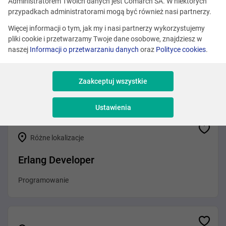
Zobacz podobne oferty
Administratorem Twoich danych jest Comarch SA. W niektórych
przypadkach administratorami mogą być również nasi partnerzy.
Więcej informacji o tym, jak my i nasi partnerzy wykorzystujemy
pliki cookie i przetwarzamy Twoje dane osobowe, znajdziesz w
Różne lokalizacje
naszej
Informacji o przetwarzaniu danych
oraz
Polityce cookies
.
Front-End Developer (Agentic AI)
Zaakceptuj wszystkie
Programowanie
Ustawienia
Różne lokalizacje
Erlang Developer
Programowanie