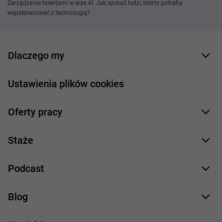
Zarządzanie talentami w erze AI: Jak szukać ludzi, którzy potrafią
współpracować z technologią?
Dlaczego my
Nasi pracownicy
Ustawienia plików cookies
Co oferujemy
Oferty pracy
Nasze projekty
Formularz aplikacyjny
Profile zawodowe
Staże
Java
Proces rekrutacji
Staże IT
Podcast
.NET
Staż UX/UI
Comarch Careers
C++
Blog
Take IT
JavaScript
Praca w IT