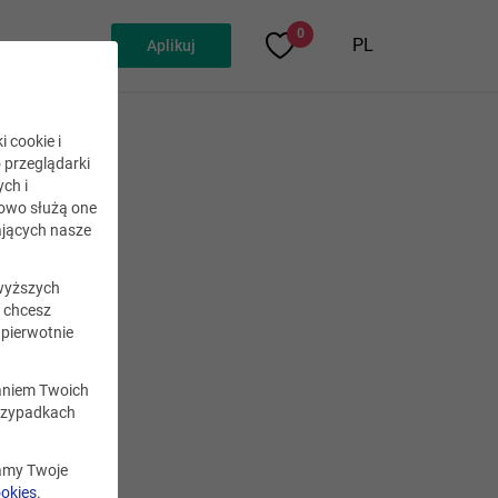
0
PL
Aplikuj
i cookie i
o przeglądarki
ch i
kowo służą one
owy
jących nasze
wyższych
i chcesz
pierwotnie
zaniem Twoich
ielewski
rzypadkach
 o tym
w jego
zamy Twoje
dania,
ookies
.