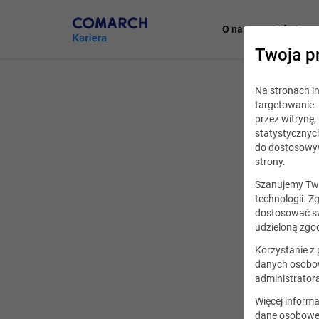
O nas
Oferty pr
Twoja p
Na stronach 
Podcasts
targetowanie. 
przez witrynę
statystycznyc
Com
do dostosowyw
strony.
w s
Szanujemy Two
technologii. Z
dostosować sw
udzieloną zgod
Korzystanie z
danych osobow
administrator
Więcej informa
dane osobowe,