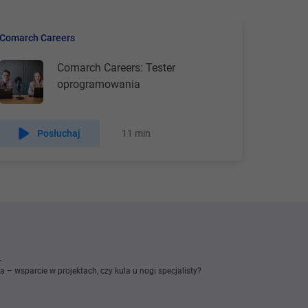
ych.
klientów.
Comarch Careers
yli o tym
Comarch Careers: Tester
nne
oprogramowania
 inżynier
e oraz
Posłuchaj
11 min
ypaść z
ajmy!
azwy
obny
ra – wsparcie w projektach, czy kula u nogi specjalisty?
r
danego