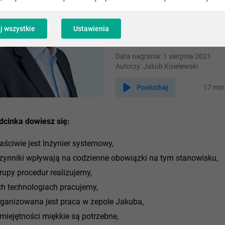
jakie technologie i umiejętnośc
znać, aby pracować jako Inżyn
Systemowy w sektorze public
j wszystkie
Ustawienia
Data nagrania:
1 sierpnia 2021
Autorzy:
Jakub Kisielewski
Posłuchaj
17 min
dcinka dowiesz się:
aściwie jest Inżynier systemowy,
czynniki wpływają na codzienne obowiązki na tym stanowisku,
grupy procedur realizujemy,
ch technologiach pracujemy,
rganizowana jest praca w zepole Jakuba,
umiejętności miękkie są potrzebne,