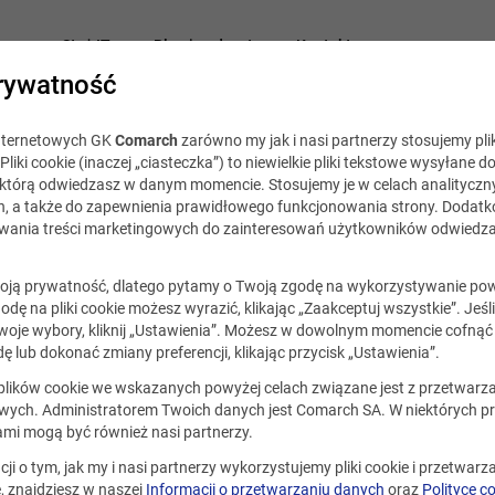
acy
Staż IT
Blog i podcast
Kontakt
rywatność
internetowych GK
Comarch
zarówno my jak i nasi partnerzy stosujemy plik
Comarch Careers
19 października 2021
Pliki cookie (inaczej „ciasteczka”) to niewielkie pliki tekstowe wysyłane d
, którą odwiedzasz w danym momencie. Stosujemy je w celach analityczny
h, a także do zapewnienia prawidłowego funkcjonowania strony. Dodat
arch Careers: Inżynier system
ania treści marketingowych do zainteresowań użytkowników odwiedza
ektorze publicznym
ją prywatność, dlatego pytamy o Twoją zgodę na wykorzystywanie po
godę na pliki cookie możesz wyrazić, klikając „Zaakceptuj wszystkie”. Jeśl
oje wybory, kliknij „Ustawienia”. Możesz w dowolnym momencie cofnąć 
ę lub dokonać zmiany preferencji, klikając przycisk „Ustawienia”.
 plików cookie we wskazanych powyżej celach związane jest z przetwar
W nowym podcaście Jakub Kis
ych. Administratorem Twoich danych jest Comarch SA. W niektórych p
opowie o specyfice pracy, czyli
ami mogą być również nasi partnerzy.
jak praca zorganizowana jest 
cji o tym, jak my i nasi partnerzy wykorzystujemy pliki cookie i przetwar
zespole, jakie są codzienne za
 znajdziesz w naszej
Informacji o przetwarzaniu danych
oraz
Polityce c