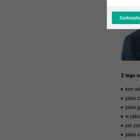
Zaakceptu
Z tego o
kim wł
jakie 
jakie 
w jaki
jak zo
jakie 