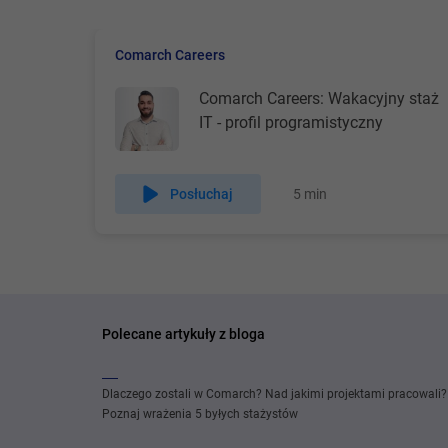
lat prow
Obecnie 
Comarch Careers
W dzisi
Comarch Careers: Wakacyjny staż
IT - profil programistyczny
jak prac
zadania,
systemow
Posłuchaj
5 min
możliwoś
rynku, d
Inżynier
Polecane artykuły z bloga
Zacznijm
stanowis
Dlaczego zostali w Comarch? Nad jakimi projektami pracowali?
kierunek
Poznaj wrażenia 5 byłych stażystów
systemów