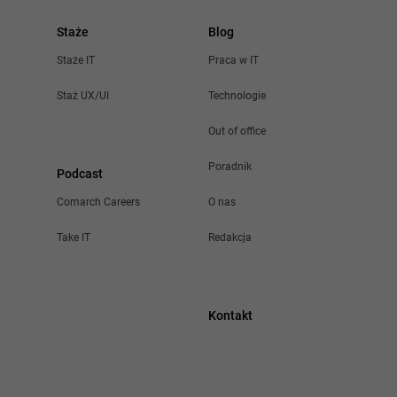
ów do
Staże
Blog
orzy,
Staże IT
Praca w IT
takich
Staż UX/UI
Technologie
yjnych.
Out of office
 i
to
Poradnik
Podcast
Comarch Careers
O nas
 w
Take IT
Redakcja
uje.
Kontakt
lne za
szy