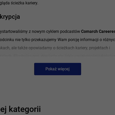
gląda ścieżka kariery.
krypcja
wystartowaliśmy z nowym cyklem podcastów
Comarch Careeres
dcinku nie tylko przekazujemy Wam porcję informacji o różny
kach, ale także opowiadamy o ścieżkach kariery, projektach i
ciach. Słuchając nas, dowiecie się, jakie umiejętności i doświa
siadać.
Pokaż więcej
isielewski:
od przedstawienia się…
się Kuba Kisielewski i od prawie 15 lat pracuję w Comarch w 
ej kategorii
y realizacji dużych projektów dla klientów z sektora publiczneg