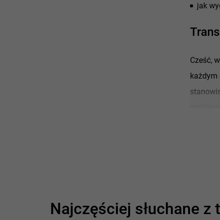
jak wy
Trans
Cześć, 
każdym o
stanowis
możliwoś
warto po
Jakub K
Zacznę 
Nazywam 
Najczęściej słuchane z t
APUS prz