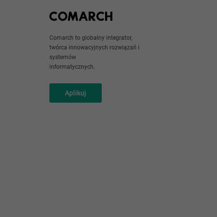
pracodaw
niego pr
Comarch to globalny integrator,
konfigur
twórca innowacyjnych rozwiązań i
systemów
jak wars
informatycznych.
To ktoś,
bezpiecz
Aplikuj
potrafi 
Jednakże
zależnoś
Pierwsz
Inaczej 
kilkunas
infrastr