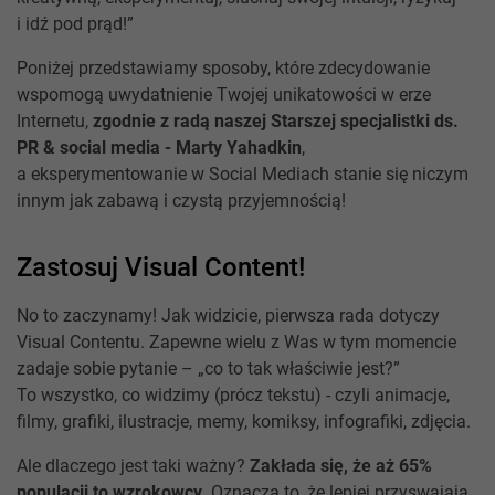
i idź pod prąd!”
Poniżej przedstawiamy sposoby, które zdecydowanie
wspomogą uwydatnienie Twojej unikatowości w erze
Internetu,
zgodnie z radą naszej Starszej specjalistki ds.
PR & social media - Marty Yahadkin
,
a eksperymentowanie w Social Mediach stanie się niczym
innym jak zabawą i czystą przyjemnością!
Zastosuj Visual Content!
No to zaczynamy! Jak widzicie, pierwsza rada dotyczy
Visual Contentu. Zapewne wielu z Was w tym momencie
zadaje sobie pytanie – „co to tak właściwie jest?”
To wszystko, co widzimy (prócz tekstu) - czyli animacje,
filmy, grafiki, ilustracje, memy, komiksy, infografiki, zdjęcia.
Ale dlaczego jest taki ważny?
Zakłada się, że aż 65%
populacji to wzrokowcy.
Oznacza to, że lepiej przyswajają