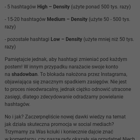
- 5 hashtagów
High – Density
(użyte ponad 500 tys. razy)
- 15-20 hashtagów
Medium – Density
(użyte 50 - 500 tys.
razy)
- pozostałe hashtagi
Low – Density
(użyte mniej niż 50 tys.
razy)
Pamiętajcie jednak, aby hashtagi zmieniać pod każdym
postem! W innym przypadku narażacie swoje konto
na
shadowban
. To blokada nałożona przez Instagrama,
objawiająca się znacznym spadkiem zasięgów. Nie jest
to proces nieodwracalny, jednak ciężko odnowić utracone
zasięgi, dlatego zdecydowanie odradzamy powielanie
hashtagów.
No i jak? Zaczerpnęliście nowej dawki wiedzy na temat
jak działa skuteczna promocja w social mediach?
Trzymamy za Was kciuki i koniecznie dajcie znać
w komentarzu, czy nasze rady okazały się przydatne! Niech