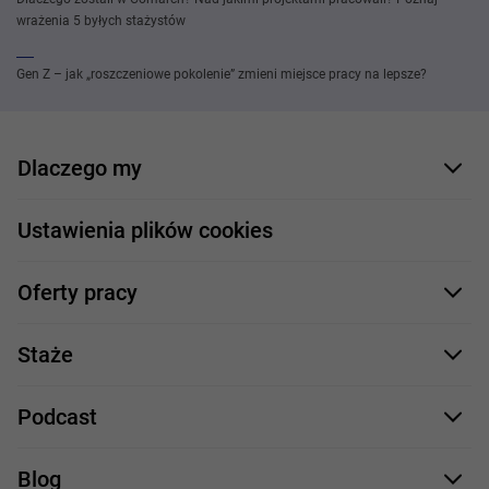
wrażenia 5 byłych stażystów
Gen Z – jak „roszczeniowe pokolenie” zmieni miejsce pracy na lepsze?
Dlaczego my
Nasi pracownicy
Ustawienia plików cookies
Co oferujemy
Oferty pracy
Nasze projekty
Formularz aplikacyjny
Profile zawodowe
Staże
Java
Proces rekrutacji
Staże IT
Podcast
.NET
Staż UX/UI
Comarch Careers
C++
Blog