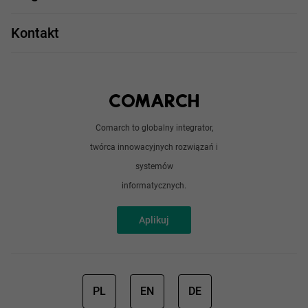
Take IT
JavaScript
Praca w IT
Kontakt
Angular
Technologie
Python
Out of office
Android / iOS
Poradnik
Doświadczeni programiści
Comarch to globalny integrator,
O nas
twórca innowacyjnych rozwiązań i
Analitycy
Redakcja
systemów
Sztuczna inteligencja
informatycznych.
Aplikuj
PL
EN
DE