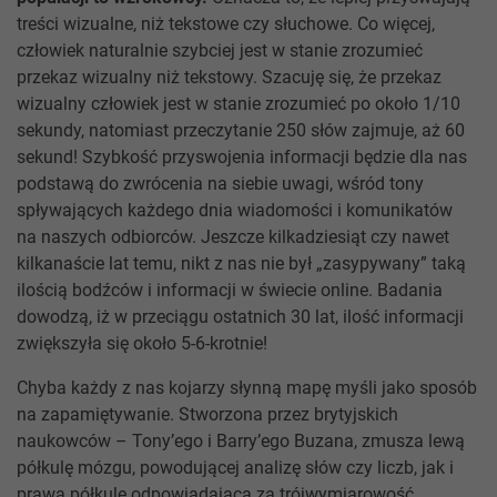
treści wizualne, niż tekstowe czy słuchowe. Co więcej,
człowiek naturalnie szybciej jest w stanie zrozumieć
przekaz wizualny niż tekstowy. Szacuję się, że przekaz
wizualny człowiek jest w stanie zrozumieć po około 1/10
sekundy, natomiast przeczytanie 250 słów zajmuje, aż 60
sekund! Szybkość przyswojenia informacji będzie dla nas
podstawą do zwrócenia na siebie uwagi, wśród tony
spływających każdego dnia wiadomości i komunikatów
na naszych odbiorców. Jeszcze kilkadziesiąt czy nawet
kilkanaście lat temu, nikt z nas nie był „zasypywany” taką
ilością bodźców i informacji w świecie online. Badania
dowodzą, iż w przeciągu ostatnich 30 lat, ilość informacji
zwiększyła się około 5-6-krotnie!
Chyba każdy z nas kojarzy słynną mapę myśli jako sposób
na zapamiętywanie. Stworzona przez brytyjskich
naukowców – Tony’ego i Barry’ego Buzana, zmusza lewą
półkulę mózgu, powodującej analizę słów czy liczb, jak i
prawą półkulę odpowiadająca za trójwymiarowość,