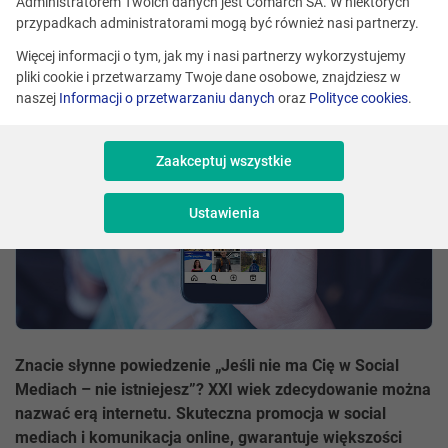
Administratorem Twoich danych jest Comarch SA. W niektórych
Magdalena Baraniak
Skomentuj
przypadkach administratorami mogą być również nasi partnerzy.
Udostępnij
Więcej informacji o tym, jak my i nasi partnerzy wykorzystujemy
pliki cookie i przetwarzamy Twoje dane osobowe, znajdziesz w
naszej
Informacji o przetwarzaniu danych
oraz
Polityce cookies
.
Zaakceptuj wszystkie
Ustawienia
Znacie słynne powiedzenie „Jeśli nie ma Cię w Social
Mediach – nie istniejesz”? XXI wiek zdecydowanie można
nazwać erą internetu. Skuteczna promocja w social
mediach i komunikacja online, gwarantuje większości