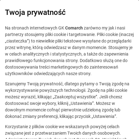
0
Twoja prywatność
IT Board
Na stronach internetowych GK
Comarch
zarówno my jak i nasi
partnerzy stosujemy pliki cookie i targetowanie. Pliki cookie (inaczej
„ciasteczka”) to niewielkie pliki tekstowe wysyłane do przeglądarki
przez witrynę, którą odwiedzasz w danym momencie. Stosujemy je
w celach analitycznych i statystycznych, a także do zapewnienia
prawidłowego funkcjonowania strony. Dodatkowo służą one do
dostosowywania treści marketingowych do zainteresowań
Blog
Poradnik
użytkowników odwiedzających nasze strony.
31 maja 2021
Szanujemy Twoją prywatność, dlatego pytamy o Twoją zgodę na
wykorzystywanie powyższych technologii. Zgodę na pliki cookie
możesz wyrazić, klikając „Zaakceptuj wszystkie”. Jeśli chcesz
Skuteczna promocja w Social
dostosować swoje wybory, kliknij „Ustawienia”. Możesz w
dowolnym momencie cofnąć pierwotnie udzieloną zgodę lub
Mediach? – Podajemy 5
dokonać zmiany preferencji, klikając przycisk „Ustawienia”.
sposobów!
Korzystanie z plików cookie we wskazanych powyżej celach
związane jest z przetwarzaniem Twoich danych osobowych.