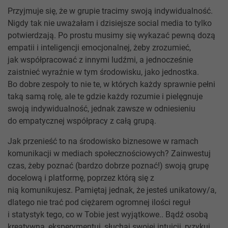
Przyjmuje się, że w grupie tracimy swoją indywidualność.
Nigdy tak nie uważałam i dzisiejsze social media to tylko
potwierdzają. Po prostu musimy się wykazać pewną dozą
empatii i inteligencji emocjonalnej, żeby zrozumieć,
jak współpracować z innymi ludźmi, a jednocześnie
zaistnieć wyraźnie w tym środowisku, jako jednostka.
Bo dobre zespoły to nie te, w których każdy sprawnie pełni
taką samą rolę, ale te gdzie każdy rozumie i pielęgnuje
swoją indywidualność, jednak zawsze w odniesieniu
do empatycznej współpracy z całą grupą.
Jak przenieść to na środowisko biznesowe w ramach
komunikacji w mediach społecznościowych? Zainwestuj
czas, żeby poznać (bardzo dobrze poznać!) swoją grupę
docelową i platformę, poprzez którą się z
nią komunikujesz. Pamiętaj jednak, że jesteś unikatowy/a,
dlatego nie trać pod ciężarem ogromnej ilości reguł
i statystyk tego, co w Tobie jest wyjątkowe.. Bądź osobą
kreatywną, eksperymentuj, słuchaj swojej intuicji, ryzykuj