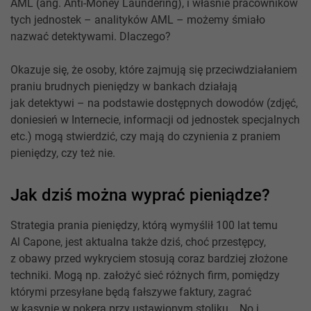
AML (ang. Anti-Money Laundering), i właśnie pracowników
tych jednostek – analityków AML – możemy śmiało
nazwać detektywami. Dlaczego?
Okazuje się, że osoby, które zajmują się przeciwdziałaniem
praniu brudnych pieniędzy w bankach działają
jak detektywi – na podstawie dostępnych dowodów (zdjęć,
doniesień w Internecie, informacji od jednostek specjalnych
etc.) mogą stwierdzić, czy mają do czynienia z praniem
pieniędzy, czy też nie.
Jak dziś można wyprać pieniądze?
Strategia prania pieniędzy, którą wymyślił 100 lat temu
Al Capone, jest aktualna także dziś, choć przestępcy,
z obawy przed wykryciem stosują coraz bardziej złożone
techniki. Mogą np. założyć sieć różnych firm, pomiędzy
którymi przesyłane będą fałszywe faktury, zagrać
w kasynie w pokera przy ustawionym stoliku... No i