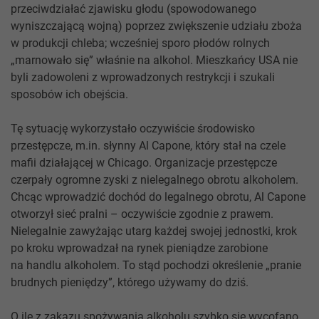
przeciwdziałać zjawisku głodu (spowodowanego
wyniszczającą wojną) poprzez zwiększenie udziału zboża
w produkcji chleba; wcześniej sporo płodów rolnych
„marnowało się” właśnie na alkohol. Mieszkańcy USA nie
byli zadowoleni z wprowadzonych restrykcji i szukali
sposobów ich obejścia.
Tę sytuację wykorzystało oczywiście środowisko
przestępcze, m.in. słynny Al Capone, który stał na czele
mafii działającej w Chicago. Organizacje przestępcze
czerpały ogromne zyski z nielegalnego obrotu alkoholem.
Chcąc wprowadzić dochód do legalnego obrotu, Al Capone
otworzył sieć pralni – oczywiście zgodnie z prawem.
Nielegalnie zawyżając utarg każdej swojej jednostki, krok
po kroku wprowadzał na rynek pieniądze zarobione
na handlu alkoholem. To stąd pochodzi określenie „pranie
brudnych pieniędzy”, którego używamy do dziś.
O ile z zakazu spożywania alkoholu szybko się wycofano,