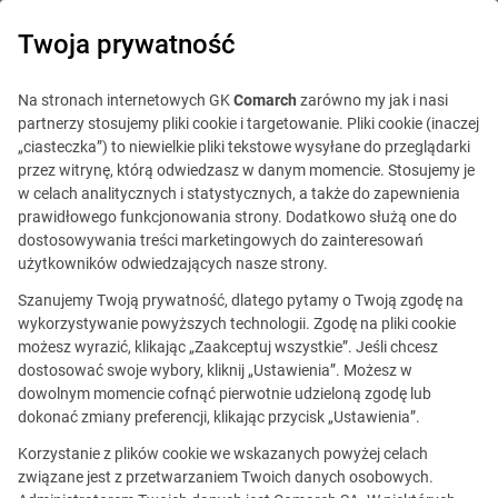
0
Twoja prywatność
IT Board
Na stronach internetowych GK
Comarch
zarówno my jak i nasi
partnerzy stosujemy pliki cookie i targetowanie. Pliki cookie (inaczej
„ciasteczka”) to niewielkie pliki tekstowe wysyłane do przeglądarki
przez witrynę, którą odwiedzasz w danym momencie. Stosujemy je
w celach analitycznych i statystycznych, a także do zapewnienia
prawidłowego funkcjonowania strony. Dodatkowo służą one do
dostosowywania treści marketingowych do zainteresowań
Blog
Praca w IT
użytkowników odwiedzających nasze strony.
15 kwietnia 2021
Szanujemy Twoją prywatność, dlatego pytamy o Twoją zgodę na
wykorzystywanie powyższych technologii. Zgodę na pliki cookie
możesz wyrazić, klikając „Zaakceptuj wszystkie”. Jeśli chcesz
Co łączy pracę inżyniera
dostosować swoje wybory, kliknij „Ustawienia”. Możesz w
dowolnym momencie cofnąć pierwotnie udzieloną zgodę lub
sztucznej inteligencji z pracą
dokonać zmiany preferencji, klikając przycisk „Ustawienia”.
detektywa?
Korzystanie z plików cookie we wskazanych powyżej celach
związane jest z przetwarzaniem Twoich danych osobowych.