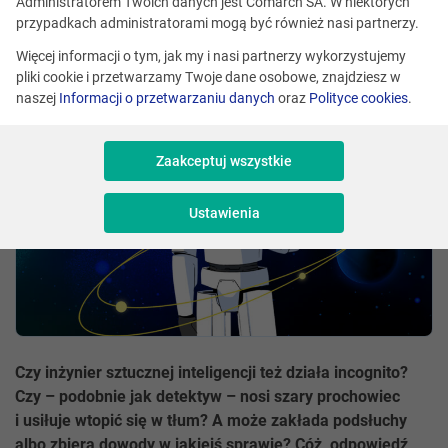
Administratorem Twoich danych jest Comarch SA. W niektórych
Redakcja
Skomentuj
przypadkach administratorami mogą być również nasi partnerzy.
Udostępnij
Więcej informacji o tym, jak my i nasi partnerzy wykorzystujemy
pliki cookie i przetwarzamy Twoje dane osobowe, znajdziesz w
naszej
Informacji o przetwarzaniu danych
oraz
Polityce cookies
.
Zaakceptuj wszystkie
Ustawienia
Czy inżynier sztucznej inteligencji też działa incognito?
Czy – podobnie jak detektyw – nosi szary prochowiec
i usiłuje wtopić się w tłum? A może zakłada podsłuchy
albo zbiera dowody w jakiejś sprawie? Cóż, odpowiedź