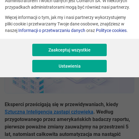
Administratorem Twoich danych jest Comarch SA. W niektórych
Udostępnij
przypadkach administratorami mogą być również nasi partnerzy.
Więcej informacji o tym, jak my i nasi partnerzy wykorzystujemy
pliki cookie i przetwarzamy Twoje dane osobowe, znajdziesz w
naszej
Informacji o przetwarzaniu danych
oraz
Polityce cookies
.
Zaakceptuj wszystkie
Ustawienia
Eksperci prześcigają się w przewidywaniach, kiedy
Sztuczna Inteligencja zastąpi człowieka
. Według
przygotowanego przez amerykańskich badaczy raportu,
pierwsze poważne zmiany zauważymy na przestrzeni 5
lat, natomiast całkowita automatyzacja ma nastąpić