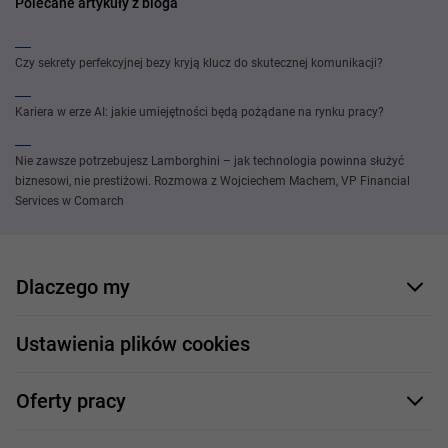
Polecane artykuły z bloga
Czy sekrety perfekcyjnej bezy kryją klucz do skutecznej komunikacji?
Kariera w erze AI: jakie umiejętności będą pożądane na rynku pracy?
Nie zawsze potrzebujesz Lamborghini – jak technologia powinna służyć
biznesowi, nie prestiżowi. Rozmowa z Wojciechem Machem, VP Financial
Services w Comarch
Dlaczego my
Nasi pracownicy
Ustawienia plików cookies
Co oferujemy
Oferty pracy
Nasze projekty
Formularz aplikacyjny