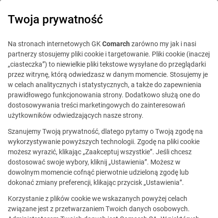
0
Twoja prywatność
IT Board
Na stronach internetowych GK
Comarch
zarówno my jak i nasi
partnerzy stosujemy pliki cookie i targetowanie. Pliki cookie (inaczej
„ciasteczka”) to niewielkie pliki tekstowe wysyłane do przeglądarki
przez witrynę, którą odwiedzasz w danym momencie. Stosujemy je
w celach analitycznych i statystycznych, a także do zapewnienia
prawidłowego funkcjonowania strony. Dodatkowo służą one do
dostosowywania treści marketingowych do zainteresowań
Blog
Technologie
użytkowników odwiedzających nasze strony.
10 kwietnia 2019
Szanujemy Twoją prywatność, dlatego pytamy o Twoją zgodę na
wykorzystywanie powyższych technologii. Zgodę na pliki cookie
możesz wyrazić, klikając „Zaakceptuj wszystkie”. Jeśli chcesz
Budowanie lojalności klientów
dostosować swoje wybory, kliknij „Ustawienia”. Możesz w
dowolnym momencie cofnąć pierwotnie udzieloną zgodę lub
a Sztuczna Inteligencja
dokonać zmiany preferencji, klikając przycisk „Ustawienia”.
Korzystanie z plików cookie we wskazanych powyżej celach
Skomentuj
związane jest z przetwarzaniem Twoich danych osobowych.
Aleksander Syrek