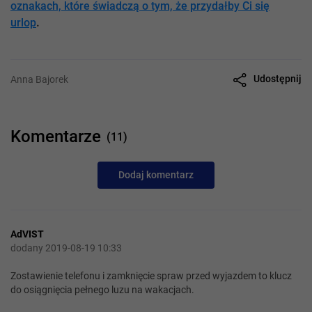
oznakach, które świadczą o tym, że przydałby Ci się
urlop
.
Udostępnij
Anna Bajorek
Komentarze
(11)
Dodaj komentarz
AdVIST
dodany 2019-08-19 10:33
Zostawienie telefonu i zamknięcie spraw przed wyjazdem to klucz
do osiągnięcia pełnego luzu na wakacjach.