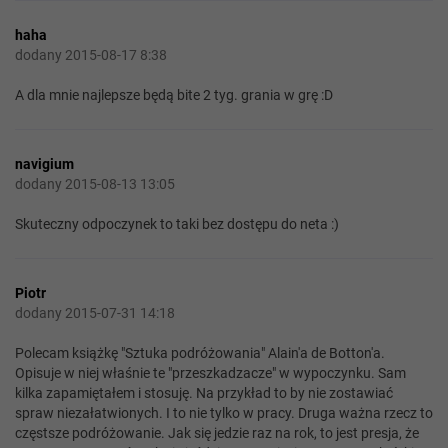
haha
dodany 2015-08-17 8:38
A dla mnie najlepsze będą bite 2 tyg. grania w grę :D
navigium
dodany 2015-08-13 13:05
Skuteczny odpoczynek to taki bez dostępu do neta :)
Piotr
dodany 2015-07-31 14:18
Polecam książkę "Sztuka podróżowania" Alain'a de Botton'a.
Opisuje w niej właśnie te "przeszkadzacze" w wypoczynku. Sam
kilka zapamiętałem i stosuję. Na przykład to by nie zostawiać
spraw niezałatwionych. I to nie tylko w pracy. Druga ważna rzecz to
częstsze podróżowanie. Jak się jedzie raz na rok, to jest presja, że