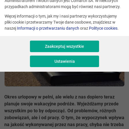
Administratorem Twoich danych jest Comarch SA. W niektórych
Udostępnij
przypadkach administratorami mogą być również nasi partnerzy.
Więcej informacji o tym, jak my i nasi partnerzy wykorzystujemy
pliki cookie i przetwarzamy Twoje dane osobowe, znajdziesz w
naszej
Informacji o przetwarzaniu danych
oraz
Polityce cookies
.
Zaakceptuj wszystkie
Ustawienia
Okres urlopowy w pełni, ale wielu z nas dopiero teraz
planuje swoje wakacyjne podróże. Wyjeżdżamy przede
wszystkim po to by odpocząć. Od problemów, różnych
zobowiązań, ale i od pracy. O tym, że wypoczynek wpływa
na jakość wykonywanej przez nas pracy, chyba nie trzeba