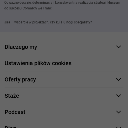
Odważne decyzje, determinacja i konsekwentna realizacja strategii kluczem
do sukcesu Comarch we Francji
Jira – wsparcie w projektach, czy kula u nogi specjalisty?
Dlaczego my
Nasi pracownicy
Ustawienia plików cookies
Co oferujemy
Oferty pracy
Nasze projekty
Formularz aplikacyjny
Profile zawodowe
Staże
Java
Proces rekrutacji
Staże IT
Podcast
.NET
Staż UX/UI
Comarch Careers
C++