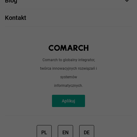
Blog
Take IT
JavaScript
Praca w IT
Kontakt
Angular
Technologie
Python
Out of office
Android / iOS
Poradnik
Doświadczeni programiści
Comarch to globalny integrator,
O nas
twórca innowacyjnych rozwiązań i
Analitycy
Redakcja
systemów
Sztuczna inteligencja
informatycznych.
Aplikuj
PL
EN
DE