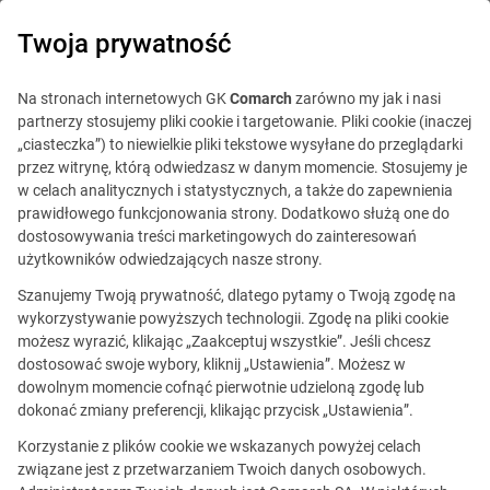
0
Twoja prywatność
IT Board
Na stronach internetowych GK
Comarch
zarówno my jak i nasi
partnerzy stosujemy pliki cookie i targetowanie. Pliki cookie (inaczej
„ciasteczka”) to niewielkie pliki tekstowe wysyłane do przeglądarki
przez witrynę, którą odwiedzasz w danym momencie. Stosujemy je
w celach analitycznych i statystycznych, a także do zapewnienia
prawidłowego funkcjonowania strony. Dodatkowo służą one do
dostosowywania treści marketingowych do zainteresowań
Blog
Poradnik
użytkowników odwiedzających nasze strony.
27 lipca 2015
Szanujemy Twoją prywatność, dlatego pytamy o Twoją zgodę na
wykorzystywanie powyższych technologii. Zgodę na pliki cookie
możesz wyrazić, klikając „Zaakceptuj wszystkie”. Jeśli chcesz
10 porad, jak skutecznie
dostosować swoje wybory, kliknij „Ustawienia”. Możesz w
dowolnym momencie cofnąć pierwotnie udzieloną zgodę lub
odpocząć od pracy w wakacje?
dokonać zmiany preferencji, klikając przycisk „Ustawienia”.
Korzystanie z plików cookie we wskazanych powyżej celach
Skomentuj
związane jest z przetwarzaniem Twoich danych osobowych.
Anna Bajorek