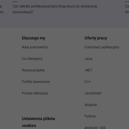
na
Czy sekrety perfekcyjnej bezy kryją klucz do skutecznej
Cz
em,
komunikacji?
st
Dlaczego my
Oferty pracy
Nasi pracownicy
Formularz aplikacyjny
Co oferujemy
Java
Nasze projekty
.NET
Profile zawodowe
C++
Proces rekrutacji
JavaScript
Angular
Python
Ustawienia plików
cookies
Android / iOS