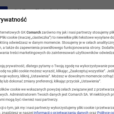
acy
Staż IT
Blog i podcast
Kontakt
rywatność
internetowych GK
Comarch
zarówno my jak i nasi partnerzy stosujemy plik
Pliki cookie (inaczej „ciasteczka”) to niewielkie pliki tekstowe wysyłane d
, którą odwiedzasz w danym momencie. Stosujemy je w celach analityczny
h, a także do zapewnienia prawidłowego funkcjonowania strony. Dodat
ania treści marketingowych do zainteresowań użytkowników odwiedza
ją prywatność, dlatego pytamy o Twoją zgodę na wykorzystywanie po
godę na pliki cookie możesz wyrazić, klikając „Zaakceptuj wszystkie”. Jeśl
oje wybory, kliknij „Ustawienia”. Możesz w dowolnym momencie cofnąć 
ę lub dokonać zmiany preferencji, klikając przycisk „Ustawienia”.
 plików cookie we wskazanych powyżej celach związane jest z przetwar
ych. Administratorem Twoich danych jest Comarch SA. W niektórych p
ami mogą być również nasi partnerzy.
cji o tym, jak my i nasi partnerzy wykorzystujemy pliki cookie i przetwar
 znajdziesz w naszej
Informacji o przetwarzaniu danych
oraz
Polityce c