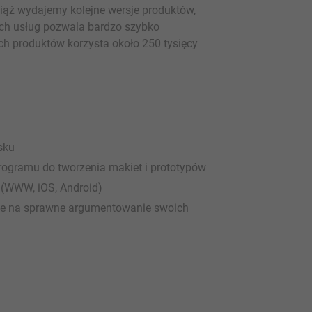
ciąż wydajemy kolejne wersje produktów,
ch usług pozwala bardzo szybko
ch produktów korzysta około 250 tysięcy
sku
rogramu do tworzenia makiet i prototypów
 (WWW, iOS, Android)
ce na sprawne argumentowanie swoich