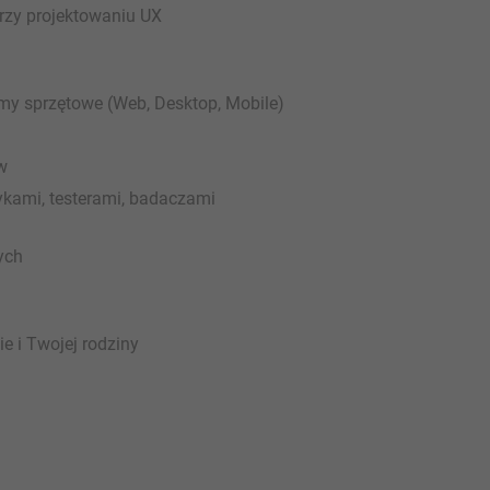
zy projektowaniu UX
rmy sprzętowe (Web, Desktop, Mobile)
h
ów
ykami, testerami, badaczami
ych
e i Twojej rodziny