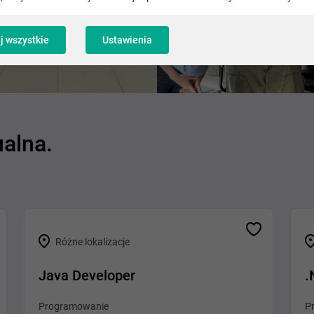
j wszystkie
Ustawienia
ualna.
Różne lokalizacje
Java Developer
.
Programowanie
P