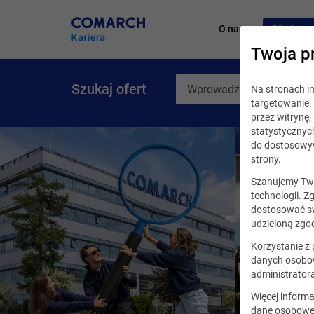
O nas
Oferty pr
Twoja p
Szukaj ofert
Na stronach 
targetowanie. 
przez witrynę
statystycznyc
do dostosowyw
strony.
Szanujemy Two
technologii. Z
dostosować sw
udzieloną zgod
Korzystanie z
danych osobow
administrator
Więcej informa
dane osobowe,