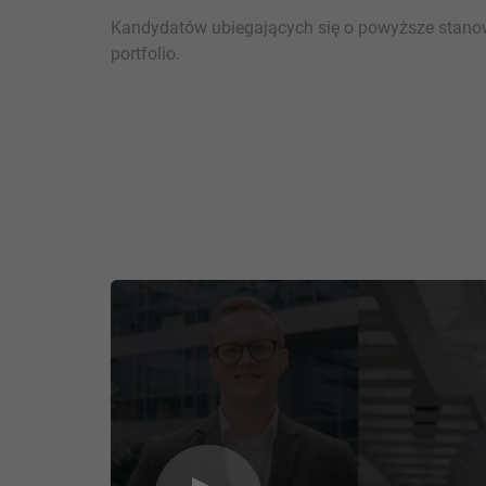
Kandydatów ubiegających się o powyższe stanowi
portfolio.