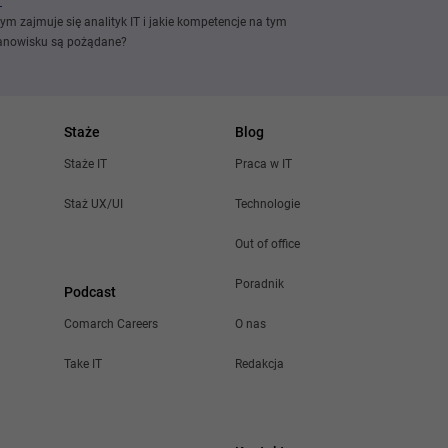
ym zajmuje się analityk IT i jakie kompetencje na tym
anowisku są pożądane?
Staże
Blog
Staże IT
Praca w IT
Staż UX/UI
Technologie
Out of office
Poradnik
Podcast
Comarch Careers
O nas
Take IT
Redakcja