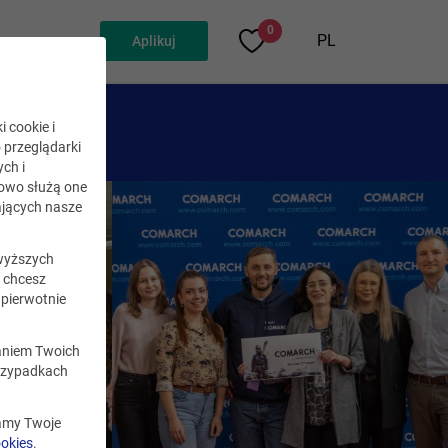
0
PL
Aplikuj
i cookie i
o przeglądarki
ch i
kowo służą one
jących nasze
wyższych
i chcesz
pierwotnie
zaniem Twoich
rzypadkach
zamy Twoje
ookies
.