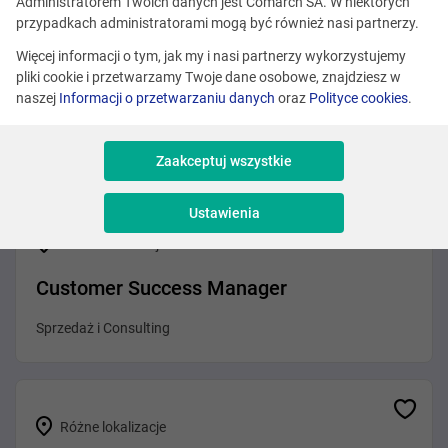
Administratorem Twoich danych jest Comarch SA. W niektórych
przypadkach administratorami mogą być również nasi partnerzy.
Więcej informacji o tym, jak my i nasi partnerzy wykorzystujemy
Różne lokalizacje
pliki cookie i przetwarzamy Twoje dane osobowe, znajdziesz w
naszej
Informacji o przetwarzaniu danych
oraz
Polityce cookies
.
Partner Channel Manager (Systemy ERP)
Sprzedaż i Consulting
Zaakceptuj wszystkie
Ustawienia
Różne lokalizacje
Customer Success Manager
Sprzedaż i Consulting
Różne lokalizacje