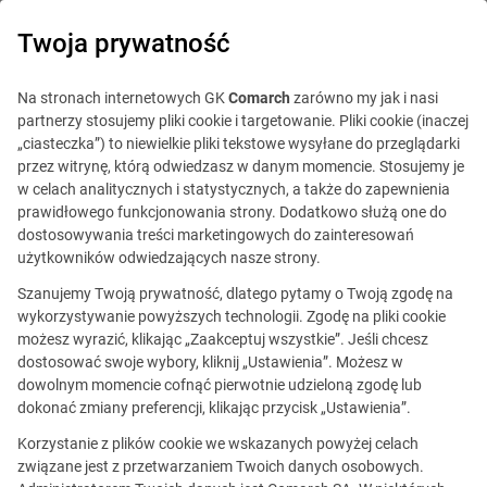
0
Twoja prywatność
Na stronach internetowych GK
Comarch
zarówno my jak i nasi
partnerzy stosujemy pliki cookie i targetowanie. Pliki cookie (inaczej
„ciasteczka”) to niewielkie pliki tekstowe wysyłane do przeglądarki
przez witrynę, którą odwiedzasz w danym momencie. Stosujemy je
w celach analitycznych i statystycznych, a także do zapewnienia
prawidłowego funkcjonowania strony. Dodatkowo służą one do
dostosowywania treści marketingowych do zainteresowań
użytkowników odwiedzających nasze strony.
Szanujemy Twoją prywatność, dlatego pytamy o Twoją zgodę na
wykorzystywanie powyższych technologii. Zgodę na pliki cookie
możesz wyrazić, klikając „Zaakceptuj wszystkie”. Jeśli chcesz
dostosować swoje wybory, kliknij „Ustawienia”. Możesz w
Ta oferta jest już
dowolnym momencie cofnąć pierwotnie udzieloną zgodę lub
nieaktualna.
dokonać zmiany preferencji, klikając przycisk „Ustawienia”.
Korzystanie z plików cookie we wskazanych powyżej celach
Zobacz podobne oferty
związane jest z przetwarzaniem Twoich danych osobowych.