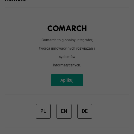
Angular
Technologie
Python
Out of office
Android / iOS
Poradnik
Doświadczeni programiści
Comarch to globalny integrator,
O nas
twórca innowacyjnych rozwiązań i
Analitycy
Redakcja
systemów
Sztuczna inteligencja
informatycznych.
Aplikuj
PL
EN
DE