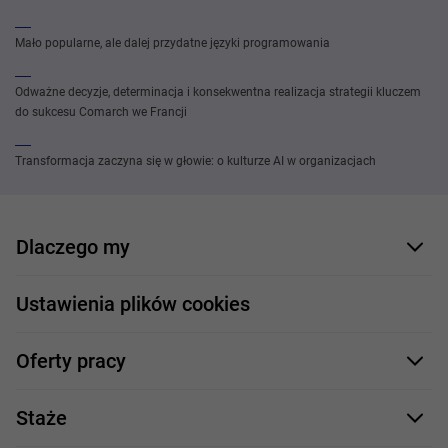
Mało popularne, ale dalej przydatne języki programowania
Odważne decyzje, determinacja i konsekwentna realizacja strategii kluczem
do sukcesu Comarch we Francji
Transformacja zaczyna się w głowie: o kulturze AI w organizacjach
Dlaczego my
Nasi pracownicy
Ustawienia plików cookies
Co oferujemy
Oferty pracy
Nasze projekty
Formularz aplikacyjny
Profile zawodowe
Staże
Java