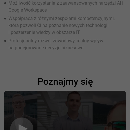
Możliwość korzystania z zaawansowanych narzędzi AI i
Google Workspace
Współpraca z różnymi zespołami kompetencyjnymi,
która pozwoli Ci na poznanie nowych technologii
i poszerzenie wiedzy w obszarze IT
Profesjonalny rozwój zawodowy, realny wpływ
na podejmowane decyzje biznesowe
Poznajmy się