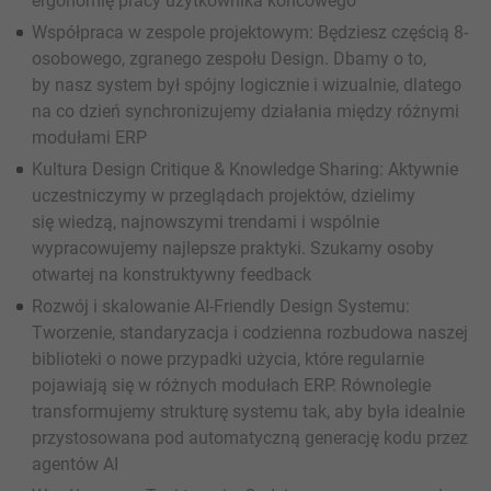
ergonomię pracy użytkownika końcowego
Współpraca w zespole projektowym: Będziesz częścią 8-
osobowego, zgranego zespołu Design. Dbamy o to,
by nasz system był spójny logicznie i wizualnie, dlatego
na co dzień synchronizujemy działania między różnymi
modułami ERP
Kultura Design Critique & Knowledge Sharing: Aktywnie
uczestniczymy w przeglądach projektów, dzielimy
się wiedzą, najnowszymi trendami i wspólnie
wypracowujemy najlepsze praktyki. Szukamy osoby
otwartej na konstruktywny feedback
Rozwój i skalowanie AI-Friendly Design Systemu:
Tworzenie, standaryzacja i codzienna rozbudowa naszej
biblioteki o nowe przypadki użycia, które regularnie
pojawiają się w różnych modułach ERP. Równolegle
transformujemy strukturę systemu tak, aby była idealnie
przystosowana pod automatyczną generację kodu przez
agentów AI