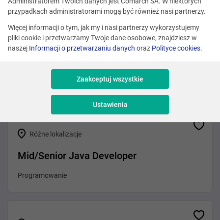
Zobacz podobne oferty
Administratorem Twoich danych jest Comarch SA. W niektórych
przypadkach administratorami mogą być również nasi partnerzy.
Więcej informacji o tym, jak my i nasi partnerzy wykorzystujemy
pliki cookie i przetwarzamy Twoje dane osobowe, znajdziesz w
Różne lokalizacje
naszej
Informacji o przetwarzaniu danych
oraz
Polityce cookies
.
Front-End Developer (Agentic AI)
Zaakceptuj wszystkie
Programowanie
Ustawienia
Różne lokalizacje
Mid/Senior Java Developer
Programowanie