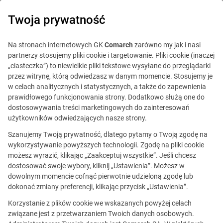
0
Twoja prywatność
Na stronach internetowych GK
Comarch
zarówno my jak i nasi
partnerzy stosujemy pliki cookie i targetowanie. Pliki cookie (inaczej
„ciasteczka”) to niewielkie pliki tekstowe wysyłane do przeglądarki
przez witrynę, którą odwiedzasz w danym momencie. Stosujemy je
w celach analitycznych i statystycznych, a także do zapewnienia
prawidłowego funkcjonowania strony. Dodatkowo służą one do
dostosowywania treści marketingowych do zainteresowań
użytkowników odwiedzających nasze strony.
Szanujemy Twoją prywatność, dlatego pytamy o Twoją zgodę na
wykorzystywanie powyższych technologii. Zgodę na pliki cookie
możesz wyrazić, klikając „Zaakceptuj wszystkie”. Jeśli chcesz
dostosować swoje wybory, kliknij „Ustawienia”. Możesz w
dowolnym momencie cofnąć pierwotnie udzieloną zgodę lub
Ta oferta jest już
dokonać zmiany preferencji, klikając przycisk „Ustawienia”.
nieaktualna.
Korzystanie z plików cookie we wskazanych powyżej celach
związane jest z przetwarzaniem Twoich danych osobowych.