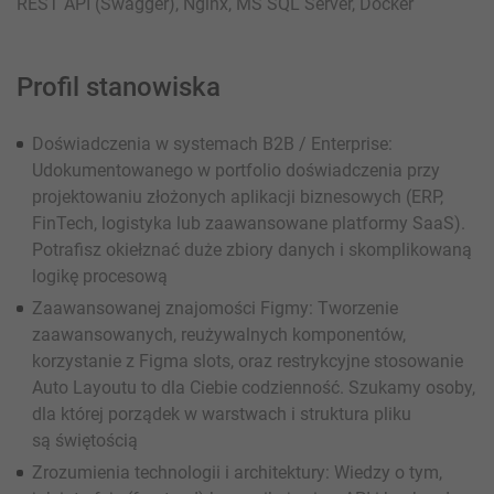
REST API (Swagger), Nginx, MS SQL Server, Docker
Profil stanowiska
Doświadczenia w systemach B2B / Enterprise:
Udokumentowanego w portfolio doświadczenia przy
projektowaniu złożonych aplikacji biznesowych (ERP,
FinTech, logistyka lub zaawansowane platformy SaaS).
Potrafisz okiełznać duże zbiory danych i skomplikowaną
logikę procesową
Zaawansowanej znajomości Figmy: Tworzenie
zaawansowanych, reużywalnych komponentów,
korzystanie z Figma slots, oraz restrykcyjne stosowanie
Auto Layoutu to dla Ciebie codzienność. Szukamy osoby,
dla której porządek w warstwach i struktura pliku
są świętością
Zrozumienia technologii i architektury: Wiedzy o tym,