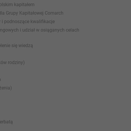
polskim kapitałem
dla Grupy Kapitałowej Comarch
i podnoszące kwalifikacje
ngowych i udział w osiąganych celach
enie się wiedzą
ków rodziny)
h
żenia)
erbatą