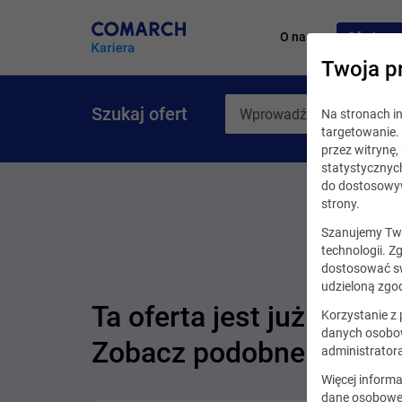
O nas
Oferty pr
Twoja p
Szukaj ofert
Na stronach 
targetowanie. 
przez witrynę
statystycznyc
do dostosowyw
strony.
Szanujemy Two
technologii. Z
dostosować sw
udzieloną zgod
Ta oferta jest już nieakt
Korzystanie z
danych osobow
Zobacz podobne oferty
administrator
Więcej informa
dane osobowe,