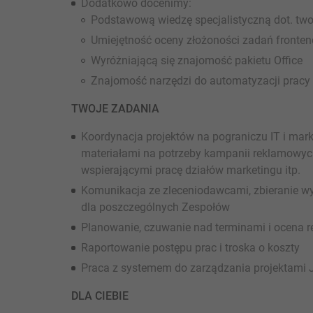
Dodatkowo docenimy:
Podstawową wiedzę specjalistyczną dot. two
Umiejętność oceny złożoności zadań fronten
Wyróżniającą się znajomość pakietu Office
Znajomość narzędzi do automatyzacji pracy
TWOJE ZADANIA
Koordynacja projektów na pograniczu IT i mar
materiałami na potrzeby kampanii reklamowy
wspierającymi pracę działów marketingu itp.
Komunikacja ze zleceniodawcami, zbieranie wy
dla poszczególnych Zespołów
Planowanie, czuwanie nad terminami i ocena re
Raportowanie postępu prac i troska o koszty
Praca z systemem do zarządzania projektami J
DLA CIEBIE