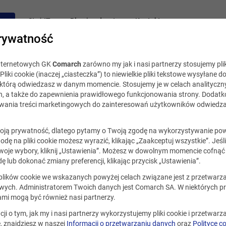
acy
Staż IT
Blog i podcast
Kontakt
rywatność
internetowych GK
Comarch
zarówno my jak i nasi partnerzy stosujemy plik
Pliki cookie (inaczej „ciasteczka”) to niewielkie pliki tekstowe wysyłane d
, którą odwiedzasz w danym momencie. Stosujemy je w celach analityczny
h, a także do zapewnienia prawidłowego funkcjonowania strony. Dodat
ania treści marketingowych do zainteresowań użytkowników odwiedza
ją prywatność, dlatego pytamy o Twoją zgodę na wykorzystywanie po
godę na pliki cookie możesz wyrazić, klikając „Zaakceptuj wszystkie”. Jeśl
oje wybory, kliknij „Ustawienia”. Możesz w dowolnym momencie cofnąć 
ę lub dokonać zmiany preferencji, klikając przycisk „Ustawienia”.
ualna.
 plików cookie we wskazanych powyżej celach związane jest z przetwar
ych. Administratorem Twoich danych jest Comarch SA. W niektórych p
ami mogą być również nasi partnerzy.
cji o tym, jak my i nasi partnerzy wykorzystujemy pliki cookie i przetwar
 znajdziesz w naszej
Informacji o przetwarzaniu danych
oraz
Polityce c