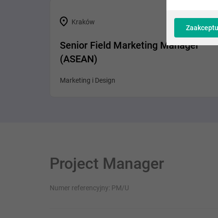
Kraków
Zaakceptu
Senior Field Marketing Manager
(ASEAN)
Marketing i Design
Project Manager
Numer referencyjny: PM/U