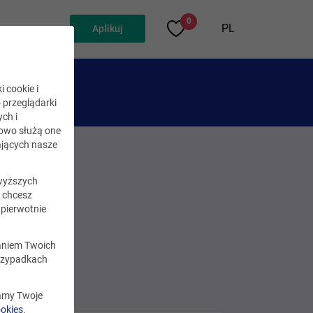
0
PL
Aplikuj
i cookie i
o przeglądarki
ch i
kowo służą one
jących nasze
wyższych
i chcesz
pierwotnie
zaniem Twoich
rzypadkach
zamy Twoje
ookies
.