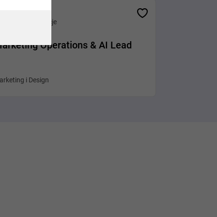
Różne lokalizacje
arketing Operations & AI Lead
rketing i Design