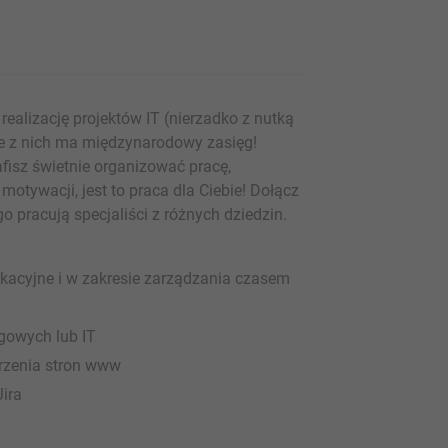
alizację projektów IT (nierzadko z nutką
le z nich ma międzynarodowy zasięg!
afisz świetnie organizować pracę,
motywacji, jest to praca dla Ciebie! Dołącz
 pracują specjaliści z różnych dziedzin.
kacyjne i w zakresie zarządzania czasem
ngowych lub IT
rzenia stron www
ira