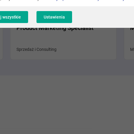
Kraków
j wszystkie
Ustawienia
Product Marketing Specialist
M
Sprzedaż i Consulting
Ma